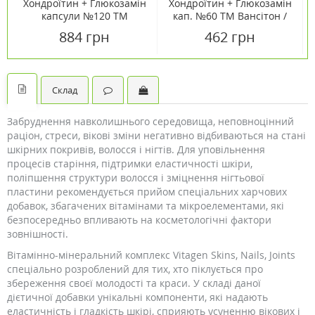
Хондроїтин + Глюкозамін
Хондроїтин + Глюкозамін
капсули №120 ТМ
кап. №60 ТМ Вансітон /
Вансітон / Vansiton
Vansiton
884 грн
462 грн
Склад
Забруднення навколишнього середовища, неповноцінний
раціон, стреси, вікові зміни негативно відбиваються на стані
шкірних покривів, волосся і нігтів. Для уповільнення
процесів старіння, підтримки еластичності шкіри,
поліпшення структури волосся і зміцнення нігтьової
пластини рекомендується прийом спеціальних харчових
добавок, збагачених вітамінами та мікроелементами, які
безпосередньо впливають на косметологічні фактори
зовнішності.
Вітамінно-мінеральний комплекс Vitagen Skins, Nails, Joints
спеціально розроблений для тих, хто піклується про
збереження своєї молодості та краси. У складі даної
дієтичної добавки унікальні компоненти, які надають
еластичність і гладкість шкірі, сприяють усуненню вікових і