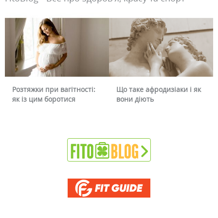
вагітності:
Що таке афродизіаки і як
Чому червоніє о
отися
вони діють
чи можна це пр