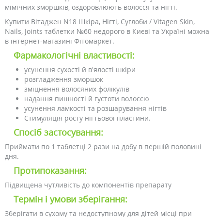
мімічних зморшків, оздоровлюють волосся та нігті.
Купити Вітаджен N18 Шкіра, Нігті, Суглоби / Vitagen Skin,
Nails, Joints таблетки №60 недорого в Києві та Україні можна
в інтернет-магазині Фітомаркет.
Фармакологічні властивості:
усунення сухості й в'ялості шкіри
розгладження зморшок
зміцнення волосяних фолікулів
надання пишності й густоти волоссю
усунення ламкості та розшарування нігтів
Стимуляція росту нігтьової пластини.
Спосіб застосування:
Приймати по 1 таблетці 2 рази на добу в першій половині
дня.
Протипоказання:
Підвищена чутливість до компонентів препарату
Термін і умови зберігання:
Зберігати в сухому та недоступному для дітей місці при