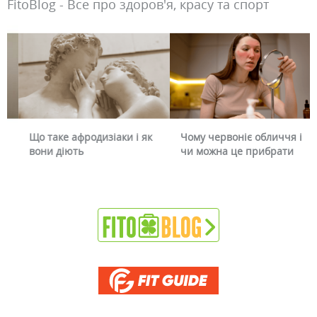
FitoBlog - Все про здоров'я, красу та спорт
Що таке афродизіаки і як
Чому червоніє обличчя і
вони діють
чи можна це прибрати