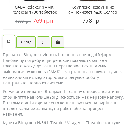
GABA Relaxer (ГАМК
Комплекс незамінних
Релаксант) 90 таблеток
амінокислот №30 Солгар
ТМ Кантрі Лайф /
/ Solgar®
769 грн
778 грн
1098 грн
Country Life
Склад
Препарат Вітаджен містить L-теанін в природній формі.
Найбільшу потребу в цій речовині зазнають клітини
головного мозку, де теанін перетворюється в гамма-
аміномасляну кислоту (ГАМК). Ця органічна сполука - один з
найважливіших медіаторів, який регулює роботу
центральної нервової системи.
Регулярне вживання Вітаджен L-теаніну створює позитивне
сприйняття навколишньої дійсності, знімає нервову напругу.
В такому стані людина легко концентрується на вирішенні
інтелектуальних завдань, на роботі або на процесі
навчання.
Купити Вітаджен №36 L-Теанін / Vitagen L-Theanine капсули