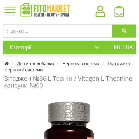
|
Категорії
RU
UA
Дієтичні добавки
Нервова система
Підтримка
нервової системи
Вітаджен №36 L-Теанін / Vitagen L-Theanine
капсули №60