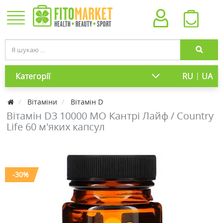
|
Категорії
RU
UA
Вітаміни
Вітамін D
Вітамін D3 10000 МО Кантрі Лайф / Country
Life 60 м'яких капсул
-30%