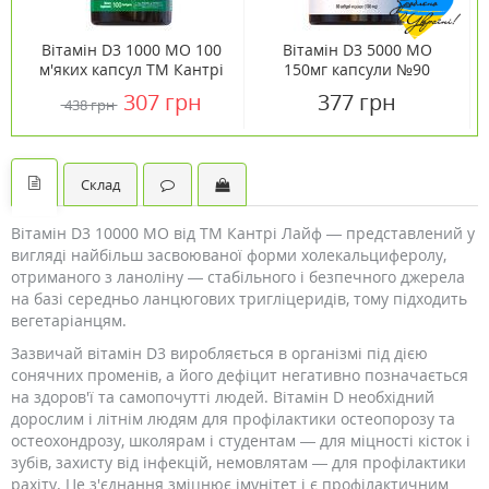
Вітамін D3 1000 МО 100
Вітамін D3 5000 МО
м'яких капсул ТМ Кантрі
150мг капсули №90
Лайф / Country Life
307 грн
377 грн
438 грн
Склад
Вітамін D3 10000 МО від ТМ Кантрі Лайф — представлений у
вигляді найбільш засвоюваної форми холекальциферолу,
отриманого з ланоліну — стабільного і безпечного джерела
на базі середньо ланцюгових тригліцеридів, тому підходить
вегетаріанцям.
Зазвичай вітамін D3 виробляється в організмі під дією
сонячних променів, а його дефіцит негативно позначається
на здоров'ї та самопочутті людей. Вітамін D необхідний
дорослим і літнім людям для профілактики остеопорозу та
остеохондрозу, школярам і студентам — для міцності кісток і
зубів, захисту від інфекцій, немовлятам — для профілактики
рахіту. Це з'єднання зміцнює імунітет і є профілактичним