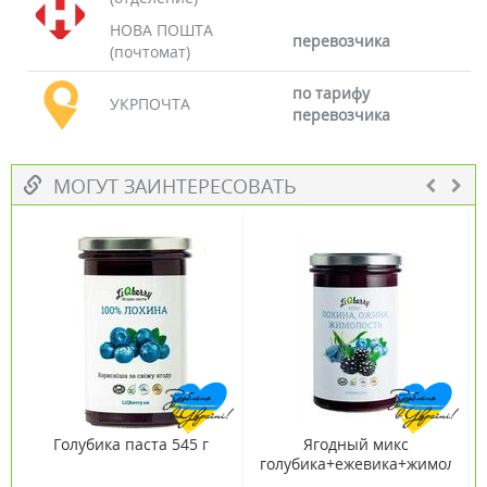
НОВА ПОШТА
перевозчика
(почтомат)
по тарифу
УКРПОЧТА
перевозчика
МОГУТ ЗАИНТЕРЕСОВАТЬ
Голубика паста 545 г
Ягодный микс
голубика+ежевика+жимолост
паста 545 г