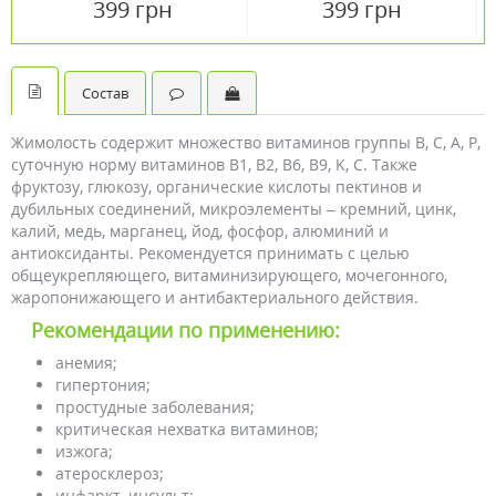
399 грн
399 грн
Состав
Жимолость содержит множество витаминов группы B, С, А, P,
суточную норму витаминов B1, B2, B6, B9, K, C. Также
фруктозу, глюкозу, органические кислоты пектинов и
дубильных соединений, микроэлементы – кремний, цинк,
калий, медь, марганец, йод, фосфор, алюминий и
антиоксиданты. Рекомендуется принимать с целью
общеукрепляющего, витаминизирующего, мочегонного,
жаропонижающего и антибактериального действия.
Рекомендации по применению:
анемия;
гипертония;
простудные заболевания;
критическая нехватка витаминов;
изжога;
атеросклероз;
инфаркт, инсульт;