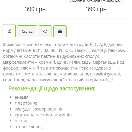
лохина+ожина+жимолость
паста 545 г
399 грн
399 грн
Склад
Жимолость містить безліч вітамінів групи B, С, А, P, добову
норму вітамінів B1, B2, B6, B9, K, C. Також фруктозу, глюкозу,
органічні кислоти пектинів і дубильних сполук,
мікроелементи – кремній, цинк, калій, мідь, марганець, йод,
фосфор, алюміній та антиоксиданти. Рекомендовано
вживати з метою загальнозміцнювальної, вітамінізуючої,
сечогінної, жарознижувальної та антибактеріальні дії.
Рекомендації щодо застосування:
анемія;
гіпертонія;
застудні захворювання;
критична нестача вітамінів;
печія;
атеросклероз;