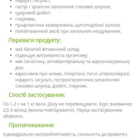
інфаркт, інсульт;
гострі / хронічні запалення слизової шлунка;
цукровий діабет;
глаукома;
профілактика захворювань щитоподібної залози;
полівітамінний засіб при загальних нездужаннях.
Переваги продукту:
має багатий вітамінний склад;
підвищує витривалість організму;
має сечогінну, антибактеріальну та жарознижувальну
дію;
ефективна при анемії, гіпертонії, печії, атеросклерозі,
інфаркті, інсульті, гострих/хронічних запаленнях
слизової шлунка, діабеті, глаукомі.
Спосіб застосування:
По 1-2 г на 1 кг ваги. Дозу не перевищувати. Курс вживання:
2,5-3 місяці (можна повторювати). Перед застосуванням
збовтати.
Протипоказання:
Індивідуальна несприйнятливість, схильність до кровотеч.