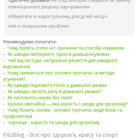
«
Дієтичні добавки
не слід використовувати як заміну
повноцінного раціону харчування»
«Зберігати в недоступному для дітей місці»
«Не є лікарським засобом»
Рекомендуємо почитати:
-
Чому болять стопи ніг: причини та способи лікування
-
Як швидко вилікувати горло в домашніх умовах
-
Чай від застуди: натуральні рецепти для швидкого
відновлення
-
Чому смикається око: основні причини та методи
усунення?
-
Як швидко відновити голос у домашніх умовах
-
Як швидко загоїти рану в домашніх умовах?
-
Як заспокоїти нерви без ліків?
-
Калина звичайна — яка користь і шкода для організму?
-
Чому болить голова - основні причини, види болю та
профілактика
-
Чорниця - користь та шкода для організму
FitoBlog - Все про здоров'я, красу та спорт