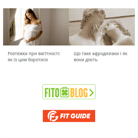
Що таке афродизіаки і як
Чому червоніє обличчя і
вони діють
чи можна це прибрати