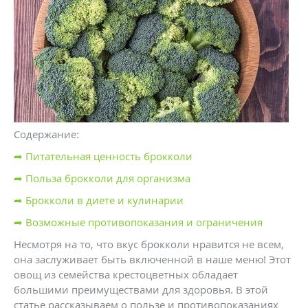
Содержание:
➦ Питательная ценность брокколи
➦ Польза брокколи для организма
➦ Брокколи в диете и кулинарии
➦ Возможные противопоказания и ограничения
Несмотря на то, что вкус брокколи нравится не всем,
она заслуживает быть включенной в наше меню! Этот
овощ из семейства крестоцветных обладает
большими преимуществами для здоровья. В этой
статье рассказываем о пользе и противопоказаниях