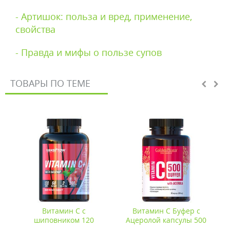
- Артишок: польза и вред, применение,
свойства
- Правда и мифы о пользе супов
ТОВАРЫ ПО ТЕМЕ
S
Витамин С с
Витамин С Буфер с
шиповником 120
Ацеролой капсулы 500
таблеток ТМ Ванситон /
мг №90