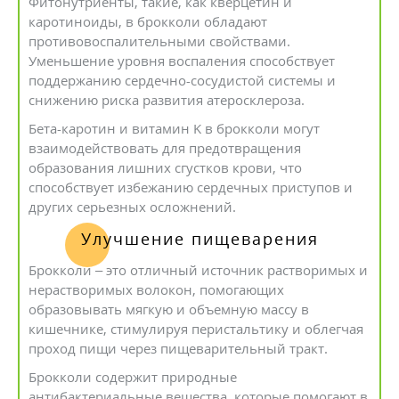
Фитонутриенты, такие, как кверцетин и
каротиноиды, в брокколи обладают
противовоспалительными свойствами.
Уменьшение уровня воспаления способствует
поддержанию сердечно-сосудистой системы и
снижению риска развития атеросклероза.
Бета-каротин и витамин K в брокколи могут
взаимодействовать для предотвращения
образования лишних сгустков крови, что
способствует избежанию сердечных приступов и
других серьезных осложнений.
Улучшение пищеварения
Брокколи – это отличный источник растворимых и
нерастворимых волокон, помогающих
образовывать мягкую и объемную массу в
кишечнике, стимулируя перистальтику и облегчая
проход пищи через пищеварительный тракт.
Брокколи содержит природные
антибактериальные вещества, которые помогают в