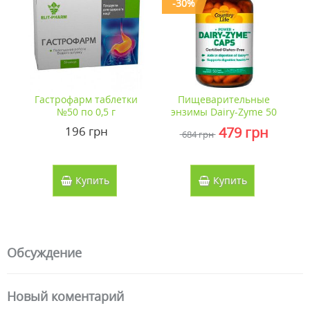
-30%
аблетки
Пищеварительные
Сувастин капсулы
5 г
энзимы Dairy-Zyme 50
гастрорезистентные
капсул ТМ Кантри Лайф
№30
н
479 грн
578 грн
684 грн
/ Country Life
ть
Купить
Купить
Обсуждение
Новый коментарий