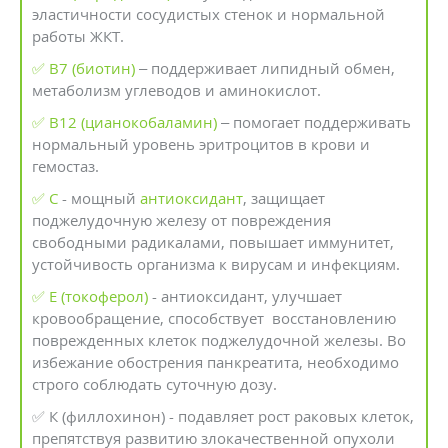
эластичности сосудистых стенок и нормальной
работы ЖКТ.
✅ В7 (биотин)
– поддерживает липидный обмен,
метаболизм углеводов и аминокислот.
✅ В12 (цианокобаламин)
– помогает поддерживать
нормальный уровень эритроцитов в крови и
гемостаз.
✅ С
- мощный
антиоксидант
, защищает
поджелудочную железу от повреждения
свободными радикалами, повышает иммунитет,
устойчивость организма к вирусам и инфекциям.
✅ Е (токоферол)
- антиоксидант, улучшает
кровообращение, способствует восстановлению
поврежденных клеток поджелудочной железы. Во
избежание обострения панкреатита, необходимо
строго соблюдать суточную дозу.
✅ К (филлохинон) - подавляет рост раковых клеток,
препятствуя развитию злокачественной опухоли