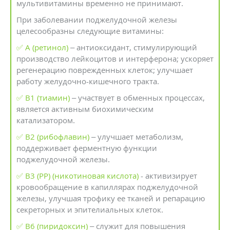
мультивитамины временно не принимают.
При заболевании поджелудочной железы
целесообразны следующие витамины:
✅ А (ретинол)
– антиоксидант, стимулирующий
производство лейкоцитов и интерферона; ускоряет
регенерацию поврежденных клеток; улучшает
работу желудочно-кишечного тракта.
✅ В1 (тиамин)
– участвует в обменных процессах,
является активным биохимическим
катализатором.
✅ В2 (рибофлавин)
– улучшает метаболизм,
поддерживает ферментную функции
поджелудочной железы.
✅ В3 (РР) (никотиновая кислота)
- активизирует
кровообращение в капиллярах поджелудочной
железы, улучшая трофику ее тканей и репарацию
секреторных и эпителиальных клеток.
✅ В6 (пиридоксин)
– служит для повышения