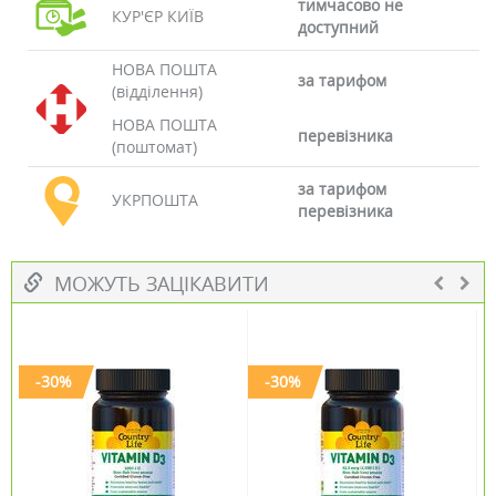
тимчасово не
КУР'ЄР КИЇВ
доступний
НОВА ПОШТА
за тарифом
(відділення)
НОВА ПОШТА
перевізника
(поштомат)
за тарифом
УКРПОШТА
перевізника
МОЖУТЬ ЗАЦІКАВИТИ
-30%
-30%