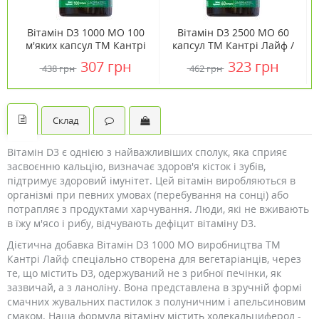
Вітамін D3 1000 МО 100
Вітамін D3 2500 МО 60
м'яких капсул ТМ Кантрі
капсул ТМ Кантрі Лайф /
Лайф / Country Life
Country Life
307 грн
323 грн
438 грн
462 грн
Склад
Вітамін D3 є однією з найважливіших сполук, яка сприяє
засвоєнню кальцію, визначає здоров'я кісток і зубів,
підтримує здоровий імунітет. Цей вітамін виробляються в
організмі при певних умовах (перебування на сонці) або
потрапляє з продуктами харчування. Люди, які не вживають
в їжу м'ясо і рибу, відчувають дефіцит вітаміну D3.
Дієтична добавка Вітамін D3 1000 МО виробництва ТМ
Кантрі Лайф спеціально створена для вегетаріанців, через
те, що містить D3, одержуваний не з рибної печінки, як
зазвичай, а з ланоліну. Вона представлена ​​в зручній формі
смачних жувальних пастилок з полуничним і апельсиновим
смаком. Наша формула вітаміну містить холекальциферол -