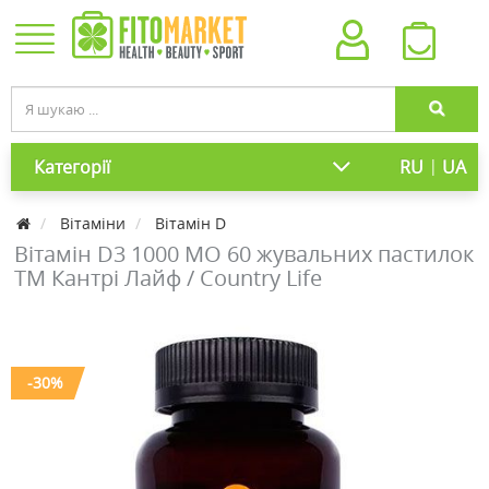
|
Категорії
RU
UA
Вітаміни
Вітамін D
Вітамін D3 1000 МО 60 жувальних пастилок
ТМ Кантрі Лайф / Country Life
-30%