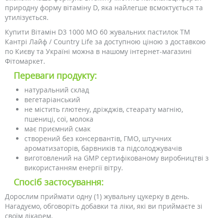
природну форму вітаміну D, яка найлегше всмоктується та
утилізується.
Купити Вітамін D3 1000 МО 60 жувальних пастилок ТМ
Кантрі Лайф / Country Life за доступною ціною з доставкою
по Києву та Україні можна в нашому інтернет-магазині
Фітомаркет.
Переваги продукту:
натуральний склад
вегетаріанський
не містить глютену, дріжджів, стеарату магнію,
пшениці, сої, молока
має приємний смак
створений без консервантів, ГМО, штучних
ароматизаторів, барвників та підсолоджувачів
виготовлений на GMP сертифікованому виробництві з
використанням енергії вітру.
Спосіб застосування:
Дорослим приймати одну (1) жувальну цукерку в день.
Нагадуємо, обговоріть добавки та ліки, які ви приймаєте зі
своїм лікарем.