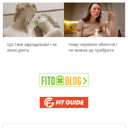
Що таке афродизіаки і як
Чому червоніє обличчя і
вони діють
чи можна це прибрати