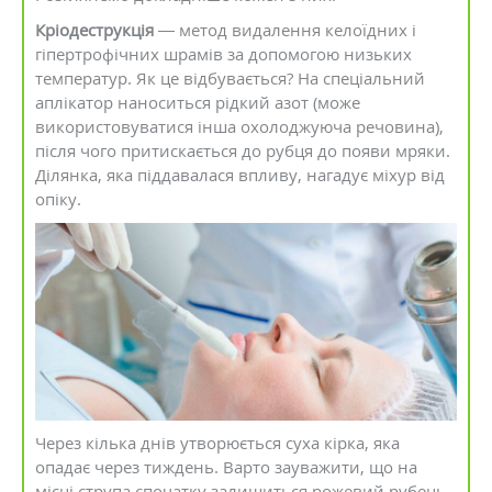
Кріодеструкція
— метод видалення келоїдних і
гіпертрофічних шрамів за допомогою низьких
температур. Як це відбувається? На спеціальний
аплікатор наноситься рідкий азот (може
використовуватися інша охолоджуюча речовина),
після чого притискається до рубця до появи мряки.
Ділянка, яка піддавалася впливу, нагадує міхур від
опіку.
Через кілька днів утворюється суха кірка, яка
опадає через тиждень. Варто зауважити, що на
місці струпа спочатку залишиться рожевий рубець,