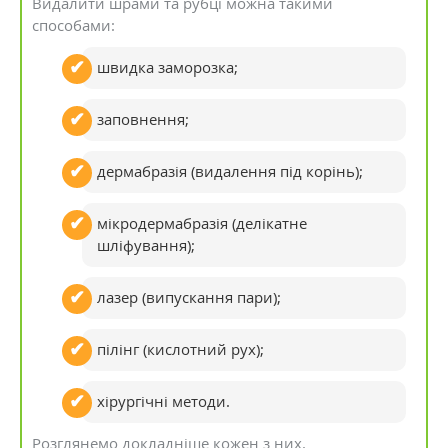
Видалити шрами та рубці можна такими
способами:
швидка заморозка;
заповнення;
дермабразія (видалення під корінь);
мікродермабразія (делікатне
шліфування);
лазер (випускання пари);
пілінг (кислотний рух);
хірургічні методи.
Розглянемо докладніше кожен з них.