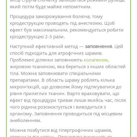
який потім буде майже непомітним.
Процедура заморожування болюча, тому
кріодеструкцію проводять під анестезією. Щоб
ефект був максимальним, рекомендується робити
кріодеструкцію 2-3 рази.
Наступний ефективний метод —
заповнення
. Цей
спосіб підходить для атрофічних шрамів.
Проблемні ділянки заповнюють
колагеном
,
жировою тканиною, яка береться з інших областей
тіла. Можна заповнювати спеціальними
препаратами. В область шраму роблять кілька
мікроін'єкцій, що дозволяє йому підтягуватися до
рівня прилеглих тканин. Варто враховувати, що
ефект від процедури триває лише якийсь час, після
чого рідина розсмоктується і виводиться з
організму. Заповнення проводиться під місцевим
знеболенням.
Можна позбутися від гіпертрофічних шрамів,
стерши їх під корінь. Процедура виконується