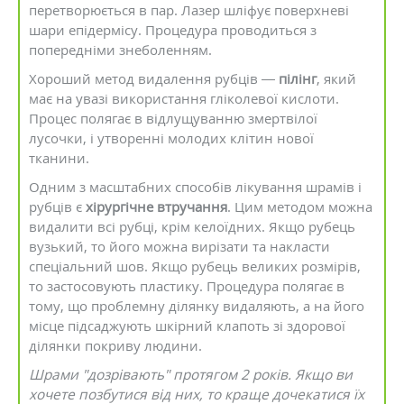
перетворюється в пар. Лазер шліфує поверхневі
шари епідермісу. Процедура проводиться з
попередніми знеболенням.
Хороший метод видалення рубців —
пілінг
, який
має на увазі використання гліколевої кислоти.
Процес полягає в відлущуванню змертвілої
лусочки, і утворенні молодих клітин нової
тканини.
Одним з масштабних способів лікування шрамів і
рубців є
хірургічне втручання
. Цим методом можна
видалити всі рубці, крім келоїдних. Якщо рубець
вузький, то його можна вирізати та накласти
спеціальний шов. Якщо рубець великих розмірів,
то застосовують пластику. Процедура полягає в
тому, що проблемну ділянку видаляють, а на його
місце підсаджують шкірний клапоть зі здорової
ділянки покриву людини.
Шрами "дозрівають" протягом 2 років. Якщо ви
хочете позбутися від них, то краще дочекатися їх