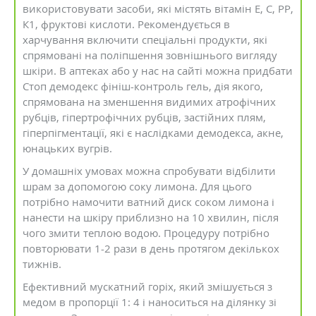
використовувати засоби, які містять вітамін Е, С, РР,
К1, фруктові кислоти. Рекомендується в
харчування включити спеціальні продукти, які
спрямовані на поліпшення зовнішнього вигляду
шкіри. В аптеках або у нас на сайті можна придбати
Стоп демодекс фініш-контроль гель, дія якого,
спрямована на зменшення видимих ​​атрофічних
рубців, гіпертрофічних рубців, застійних плям,
гіперпігментації, які є наслідками демодекса, акне,
юнацьких вугрів.
У домашніх умовах можна спробувати відбілити
шрам за допомогою соку лимона. Для цього
потрібно намочити ватний диск соком лимона і
нанести на шкіру приблизно на 10 хвилин, після
чого змити теплою водою. Процедуру потрібно
повторювати 1-2 рази в день протягом декількох
тижнів.
Ефективний мускатний горіх, який змішується з
медом в пропорції 1: 4 і наноситься на ділянку зі