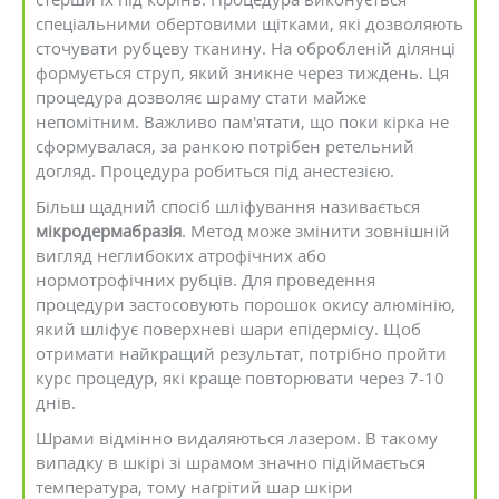
спеціальними обертовими щітками, які дозволяють
сточувати рубцеву тканину. На обробленій ділянці
формується струп, який зникне через тиждень. Ця
процедура дозволяє шраму стати майже
непомітним. Важливо пам'ятати, що поки кірка не
сформувалася, за ранкою потрібен ретельний
догляд. Процедура робиться під анестезією.
Більш щадний спосіб шліфування називається
мікродермабразія
. Метод може змінити зовнішній
вигляд неглибоких атрофічних або
нормотрофічних рубців. Для проведення
процедури застосовують порошок окису алюмінію,
який шліфує поверхневі шари епідермісу. Щоб
отримати найкращий результат, потрібно пройти
курс процедур, які краще повторювати через 7-10
днів.
Шрами відмінно видаляються лазером. В такому
випадку в шкірі зі шрамом значно підіймається
температура, тому нагрітий шар шкіри