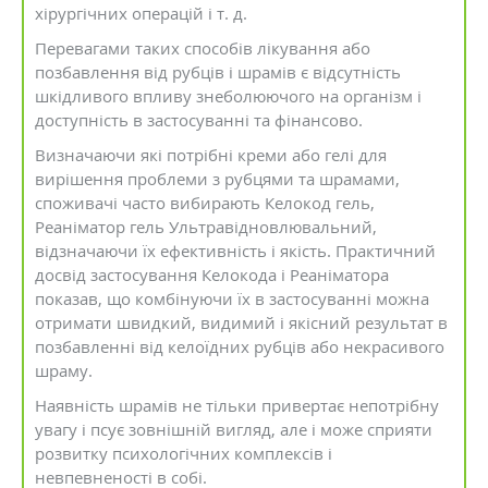
хірургічних операцій і т. д.
Перевагами таких способів лікування або
позбавлення від рубців і шрамів є відсутність
шкідливого впливу знеболюючого на організм і
доступність в застосуванні та фінансово.
Визначаючи які потрібні креми або гелі для
вирішення проблеми з рубцями та шрамами,
споживачі часто вибирають Келокод гель,
Реаніматор гель Ультравідновлювальний,
відзначаючи їх ефективність і якість. Практичний
досвід застосування Келокода і Реаніматора
показав, що комбінуючи їх в застосуванні можна
отримати швидкий, видимий і якісний результат в
позбавленні від келоїдних рубців або некрасивого
шраму.
Наявність шрамів не тільки привертає непотрібну
увагу і псує зовнішній вигляд, але і може сприяти
розвитку психологічних комплексів і
невпевненості в собі.