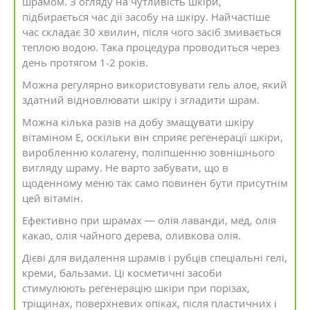
шрамом. З огляду на чутливість шкіри,
підбирається час дії засобу на шкіру. Найчастіше
час складає 30 хвилин, після чого засіб змивається
теплою водою. Така процедура проводиться через
день протягом 1-2 років.
Можна регулярно використовувати гель алое, який
здатний відновлювати шкіру і згладити шрам.
Можна кілька разів на добу змащувати шкіру
вітаміном Е, оскільки він сприяє регенерації шкіри,
виробленню колагену, поліпшенню зовнішнього
вигляду шраму. Не варто забувати, що в
щоденному меню так само повинен бути присутнім
цей вітамін.
Ефективно при шрамах — олія лаванди, мед, олія
какао, олія чайного дерева, оливкова олія.
Дієві для видалення шрамів і рубців спеціальні гелі,
креми, бальзами. Ці косметичні засоби
стимулюють регенерацію шкіри при порізах,
тріщинах, поверхневих опіках, після пластичних і