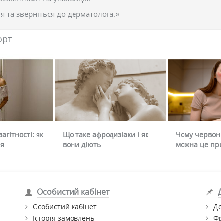
 та зверніться до дерматолога.»
орт
агітності: як
Що таке афродизіаки і як
Чому червоні
ся
вони діють
можна це пр
Особистий кабінет
Особистий кабінет
До
Історія замовлень
Ф