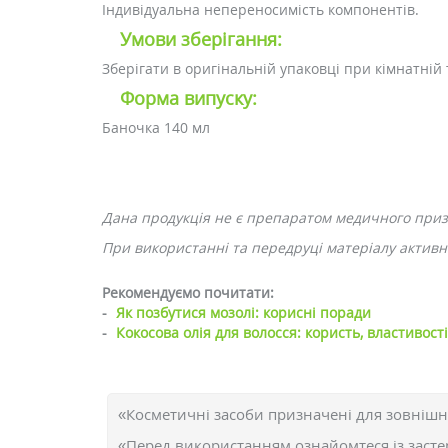
Індивідуальна непереносимість компонентів.
Умови зберігання:
Зберігати в оригінальній упаковці при кімнатній 
Форма випуску:
Баночка 140 мл
Дана продукція не є препаратом медичного при
При використанні та передруці матеріалу активне
Рекомендуємо почитати:
-
Як позбутися мозолі: корисні поради
-
Кокосова олія для волосся: користь, властивост
«Косметичні засоби призначені для зовнішн
«Перед використанням ознайомтеся із засте