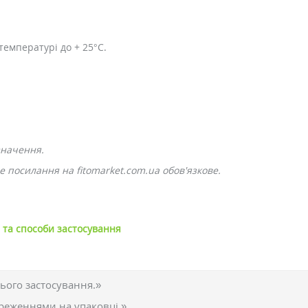
температурі до + 25°C.
значення.
 посилання на fitomarket.com.ua обов'язкове.
і та способи застосування
ього застосування.»
реженнями на упаковці.»