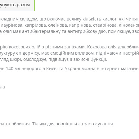
упують разом
складним складом, що включає велику кількість кислот, які чиня
 лаурінова, капрілова, олеїнова, капрінова, стеарінова, лінолено
олія має антибактеріальну та антигрибкову дію, пом'якшує, зво
ію кокосових олій з різними запахами. Кокосова олія для облич
труктуру епідермісу, має емоційним впливом, піднімаючи настрі
яд шкірі, омолоджує, підвищує її захисні функції.
ин 140 мл недорого в Києві та Україні можна в інтернет-магазин
іла
ла та обличчя. Тільки для зовнішнього застосування.