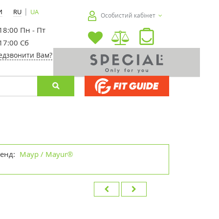
|
И
RU
UA
Особистий кабінет
 18:00 Пн - Пт
 17:00 Сб
едзвонити Вам?
енд:
Маур / Mayur®