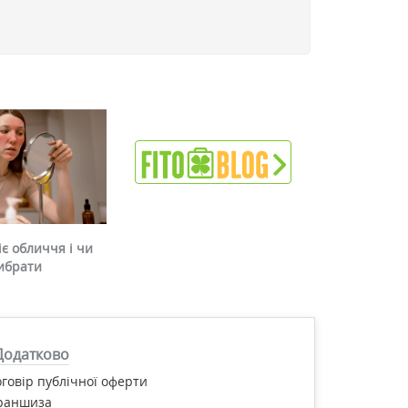
є обличчя і чи
ибрати
Додатково
говір публічної оферти
раншиза