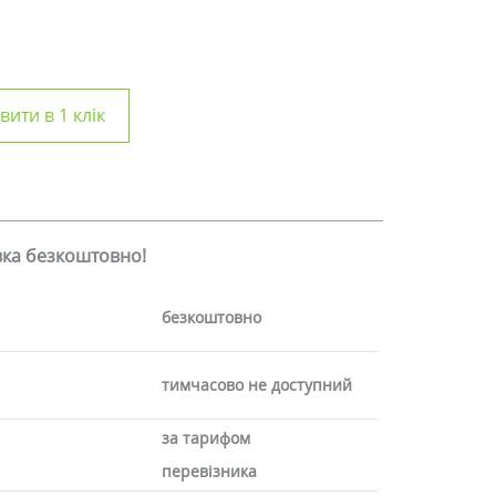
ити в 1 клік
авка безкоштовно!
безкоштовно
тимчасово не доступний
за тарифом
перевізника