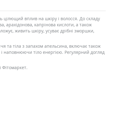
ть цілющий вплив на шкіру і волосся. До складу
ва, арахідонова, капрінова кислоти, а також
ложує, живить шкіру, усуває дрібні зморшки,
чя та тіла з запахом апельсина, включає також
й і наповнюючи тіло енергією. Регулярний догляд
і Фітомаркет.