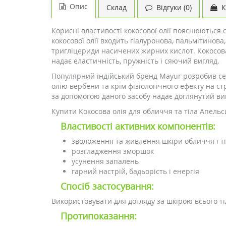
Опис
Склад
Відгуки (0)
К
Корисні властивості кокосової олії пояснюються 
кокосової олії входить гіалуронова, пальмітинова,
тригліцериди насичених жирних кислот. Кокосова 
надає еластичність, пружність і сяючий вигляд.
Популярний індійський бренд Mayur розробив сер
олію вербени та крім фізіологічного ефекту на с
за допомогою даного засобу надає доглянутий вигл
Купити Кокосова олія для обличчя та тіла Апельс
Властивості активних компонентів:
зволоження та живлення шкіри обличчя і т
розгладження зморшок
усунення запалень
гарний настрій, бадьорість і енергія
Спосіб застосування:
Використовувати для догляду за шкірою всього ті
Протипоказання: