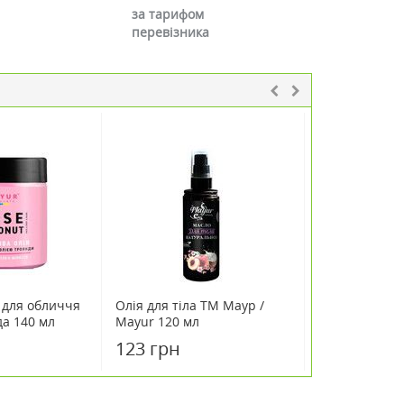
за тарифом
перевізника
 для обличчя
Олія для тіла TM Маур /
Олія обліпих
да 140 мл
Mayur 120 мл
тіла і волосс
Mayur 50 мл
123 грн
92 грн