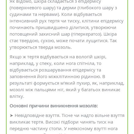
Як відомо, шкіра складається з епідермісу
(поверхневого шару) та дерми (глибокого шару з
судинами та нервами). Коли відбувається
інтенсивний рух тертя чи тиску, клітини епідермісу
починають пришвидшено ділитися, утворюючи
потовщений захисний шар (гіперкератоз). Шкіра
стає твердою, сухою, може почати лущитися. Так
утворюється тверда мозоль.
Якщо ж тертя відбувається на вологій шкірі,
наприклад, у спеку, коли нога спітніла, то
відбувається розшарування епідермісу та
заповнення його міжклітинною рідиною. В
результаті формується м'який пухир, як, наприклад,
мозолі між пальцями ніг, який у багатьох виникає
влітку.
Основні причини виникнення мозолів:
➤ Невідповідне взуття. Тісне чи надто вільне взуття
викликає тертя. Високі підбори чинять тиск на
передню частину стопи. У неякісному взутті нога