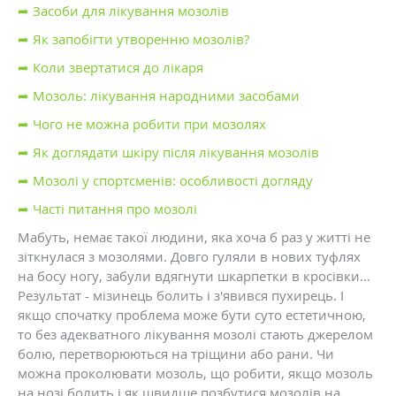
➦ Засоби для лікування мозолів
➦ Як запобігти утворенню мозолів?
➦ Коли звертатися до лікаря
➦ Мозоль: лікування народними засобами
➦ Чого не можна робити при мозолях
➦ Як доглядати шкіру після лікування мозолів
➦ Мозолі у спортсменів: особливості догляду
➦ Часті питання про мозолі
Мабуть, немає такої людини, яка хоча б раз у житті не
зіткнулася з мозолями. Довго гуляли в нових туфлях
на босу ногу, забули вдягнути шкарпетки в кросівки...
Результат - мізинець болить і з'явився пухирець. І
якщо спочатку проблема може бути суто естетичною,
то без адекватного лікування мозолі стають джерелом
болю, перетворюються на тріщини або рани. Чи
можна проколювати мозоль, що робити, якщо мозоль
на нозі болить і як швидше позбутися мозолів на