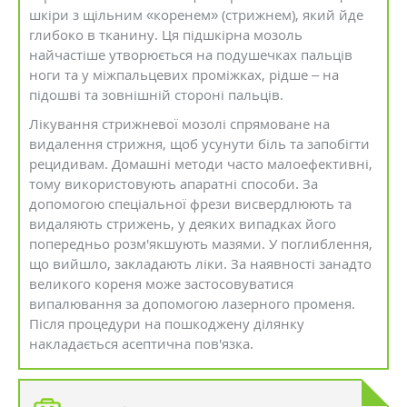
шкіри з щільним «коренем» (стрижнем), який йде
глибоко в тканину. Ця підшкірна мозоль
найчастіше утворюється на подушечках пальців
ноги та у міжпальцевих проміжках, рідше – на
підошві та зовнішній стороні пальців.
Лікування стрижневої мозолі спрямоване на
видалення стрижня, щоб усунути біль та запобігти
рецидивам. Домашні методи часто малоефективні,
тому використовують апаратні способи. За
допомогою спеціальної фрези висвердлюють та
видаляють стрижень, у деяких випадках його
попередньо розм'якшують мазями. У поглиблення,
що вийшло, закладають ліки. За наявності занадто
великого кореня може застосовуватися
випалювання за допомогою лазерного променя.
Після процедури на пошкоджену ділянку
накладається асептична пов'язка.