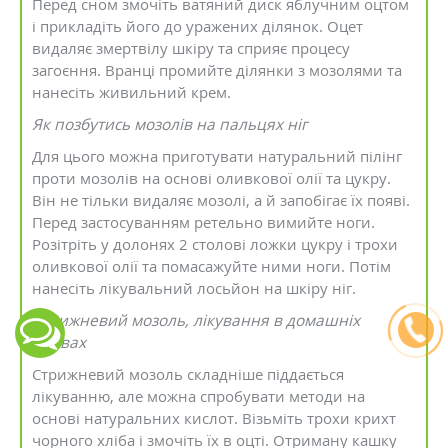
Перед сном змочіть ватяний диск яблучним оцтом
і прикладіть його до уражених ділянок. Оцет
видаляє змертвілу шкіру та сприяє процесу
загоєння. Вранці промийте ділянки з мозолями та
нанесіть живильний крем.
Як позбутись мозолів на пальцях ніг
Для цього можна приготувати натуральний пілінг
проти мозолів на основі оливкової олії та цукру.
Він не тільки видаляє мозолі, а й запобігає їх появі.
Перед застосуванням ретельно вимийте ноги.
Розітріть у долонях 2 столові ложки цукру і трохи
оливкової олії та помасажуйте ними ноги. Потім
нанесіть лікувальний лосьйон на шкіру ніг.
Стрижневий мозоль, лікування в домашніх
умовах
Стрижневий мозоль складніше піддається
лікуванню, але можна спробувати методи на
основі натуральних кислот. Візьміть трохи крихт
чорного хліба і змочіть їх в оцті. Отриману кашку