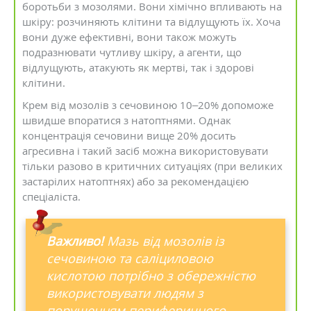
боротьби з мозолями. Вони хімічно впливають на
шкіру: розчиняють клітини та відлущують їх. Хоча
вони дуже ефективні, вони також можуть
подразнювати чутливу шкіру, а агенти, що
відлущують, атакують як мертві, так і здорові
клітини.
Крем від мозолів з сечовиною 10–20% допоможе
швидше впоратися з натоптнями. Однак
концентрація сечовини вище 20% досить
агресивна і такий засіб можна використовувати
тільки разово в критичних ситуаціях (при великих
застарілих натоптнях) або за рекомендацією
спеціаліста.
Важливо!
Мазь від мозолів із
сечовиною та саліциловою
кислотою потрібно з обережністю
використовувати людям з
порушенням периферичного