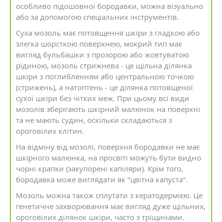
особливо підошовної бородавки, можна візуально
або за допомогою спеціальних інструментів.
Суха мозоль має потовщення шкіри з гладкою або
злегка шорсткою поверхнею, мокрий тип має
вигляд бульбашки з прозорою або жовтуватою
рідиною, мозоль стрижнева - це щільна ділянка
шкіри з поглибленням або центральною точкою
(стрижень), а натоптень - це ділянка потовщеної
сухої шкіри без чітких меж. При цьому всі види
мозолів зберігають шкірний малюнок на поверхні
та не мають судин, оскільки складаються з
ороговілих клітин.
На відміну від мозолі, поверхня бородавки не має
шкірного малюнка, на просвіті можуть бути видно
чорні крапки (закупорені капіляри). Крім того,
бородавка може виглядати як "цвітна капуста".
Мозоль можна також сплутати з кератодермією. Це
генетичне захворювання має вигляд дуже щільних,
ороговілих ділянок шкіри, часто з тріщинами.