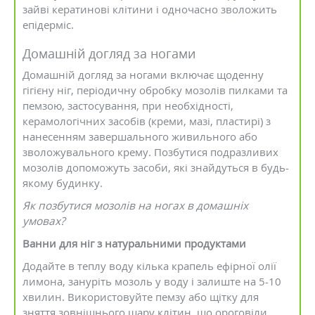
зайві кератинові клітини і одночасно зволожить
епідерміс.
Домашній догляд за ногами
Домашній догляд за ногами включає щоденну
гігієну ніг, періодичну обробку мозолів пилками та
пемзою, застосування, при необхідності,
керамологічних засобів (креми, мазі, пластирі) з
нанесенням завершального живильного або
зволожувального крему. Позбутися подразливих
мозолів допоможуть засоби, які знайдуться в будь-
якому будинку.
Як позбутися мозолів на ногах в домашніх
умовах?
Ванни для ніг з натуральними продуктами
Додайте в теплу воду кілька крапель ефірної олії
лимона, зануріть мозоль у воду і залиште на 5-10
хвилин. Використовуйте пемзу або щітку для
зняття зовнішнього шару клітин, що ороговіли.