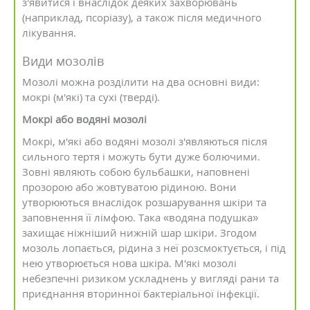
з'явитися і внаслідок деяких захворювань
(наприклад, псоріазу), а також після медичного
лікування.
Види мозолів
Мозолі можна розділити на два основні види:
мокрі (м'які) та сухі (тверді).
Мокрі або водяні мозолі
Мокрі, м'які або водяні мозолі з'являються після
сильного тертя і можуть бути дуже болючими.
Зовні являють собою бульбашки, наповнені
прозорою або жовтуватою рідиною. Вони
утворюються внаслідок розшарування шкіри та
заповнення її лімфою. Така «водяна подушка»
захищає ніжніший нижній шар шкіри. Згодом
мозоль лопається, рідина з неї розсмоктується, і під
нею утворюється нова шкіра. М'які мозолі
небезпечні ризиком ускладнень у вигляді рани та
приєднання вторинної бактеріальної інфекції.