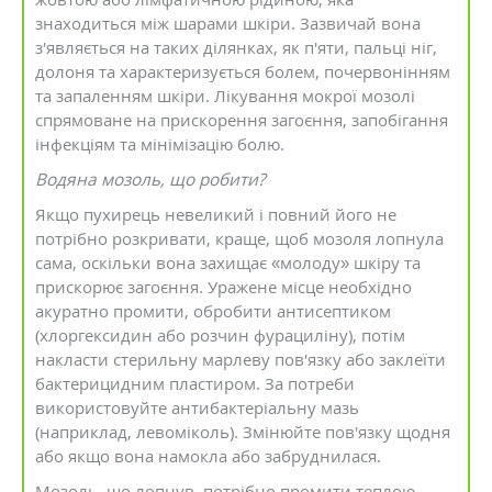
знаходиться між шарами шкіри. Зазвичай вона
з'являється на таких ділянках, як п'яти, пальці ніг,
долоня та характеризується болем, почервонінням
та запаленням шкіри. Лікування мокрої мозолі
спрямоване на прискорення загоєння, запобігання
інфекціям та мінімізацію болю.
Водяна мозоль, щ
о робити
?
Якщо пухирець невеликий і повний його не
потрібно розкривати, краще, щоб мозоля лопнула
сама, оскільки вона захищає «молоду» шкіру та
прискорює загоєння. Уражене місце необхідно
акуратно промити, обробити антисептиком
(хлоргексидин або розчин фурациліну), потім
накласти стерильну марлеву пов'язку або заклеїти
бактерицидним пластиром. За потреби
використовуйте антибактеріальну мазь
(наприклад, левоміколь). Змінюйте пов'язку щодня
або якщо вона намокла або забруднилася.
Мозоль, що лопнув, потрібно промити теплою