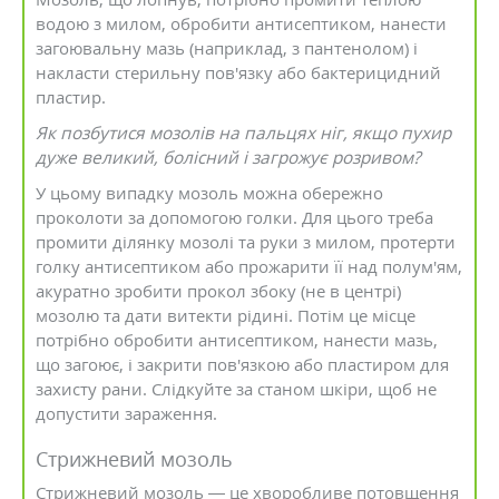
водою з милом, обробити антисептиком, нанести
загоювальну мазь (наприклад, з пантенолом) і
накласти стерильну пов'язку або бактерицидний
пластир.
Як позбутися мозолів на пальцях ніг,
якщо пухир
дуже великий, болісний і загрожує розривом?
У цьому випадку мозоль можна обережно
проколоти за допомогою голки. Для цього треба
промити ділянку мозолі та руки з милом, протерти
голку антисептиком або прожарити її над полум'ям,
акуратно зробити прокол збоку (не в центрі)
мозолю та дати витекти рідині. Потім це місце
потрібно обробити антисептиком, нанести мазь,
що загоює, і закрити пов'язкою або пластиром для
захисту рани. Слідкуйте за станом шкіри, щоб не
допустити зараження.
Стрижневий мозоль
Стрижневий мозоль — це хворобливе потовщення