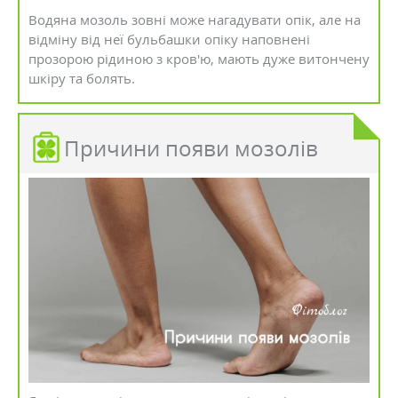
Водяна мозоль зовні може нагадувати опік, але на
відміну від неї бульбашки опіку наповнені
прозорою рідиною з кров'ю, мають дуже витончену
шкіру та болять.
Причини появи мозолів