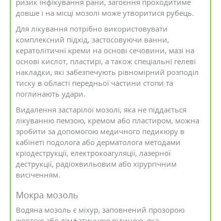
ризик інфікування рани, загоєння проходитиме
довше і на місці мозолі може утворитися рубець.
Для лікування потрібно використовувати
комплексний підхід, застосовуючи ванни,
кератолітичні креми на основі сечовини, мазі на
основі кислот, пластирі, а також спеціальні гелеві
накладки, які забезпечують рівномірний розподіл
тиску в області передньої частини стопи та
поглинають удари.
Видалення застарілої мозолі, яка не піддається
лікуванню пемзою, кремом або пластиром, можна
зробити за допомогою медичного педикюру в
кабінеті подолога або дерматолога методами
кріодеструкції, електрокоагуляції, лазерної
деструкції, радіохвильовим або хірургічним
висіченням.
Мокра мозоль
Водяна мозоль є міхур, заповнений прозорою
жовтою або лімфатичною рідиною, яка