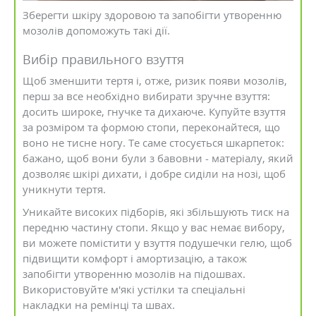
Зберегти шкіру здоровою та запобігти утворенню
мозолів допоможуть такі дії.
Вибір правильного взуття
Щоб зменшити тертя і, отже, ризик появи мозолів,
перш за все необхідно вибирати зручне взуття:
досить широке, гнучке та дихаюче. Купуйте взуття
за розміром та формою стопи, переконайтеся, що
воно не тисне ногу. Те саме стосується шкарпеток:
бажано, щоб вони були з бавовни - матеріалу, який
дозволяє шкірі дихати, і добре сиділи на нозі, щоб
уникнути тертя.
Уникайте високих підборів, які збільшують тиск на
передню частину стопи. Якщо у вас немає вибору,
ви можете помістити у взуття подушечки гелю, щоб
підвищити комфорт і амортизацію, а також
запобігти утворенню мозолів на підошвах.
Використовуйте м'які устілки та спеціальні
накладки на ремінці та швах.