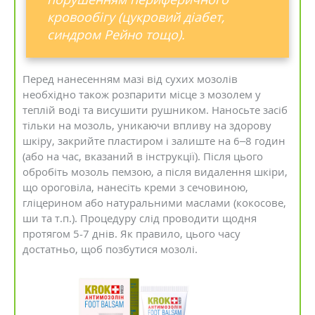
кровообігу (цукровий діабет,
синдром Рейно тощо).
Перед нанесенням мазі від сухих мозолів
необхідно також розпарити місце з мозолем у
теплій воді та висушити рушником. Наносьте засіб
тільки на мозоль, уникаючи впливу на здорову
шкіру, закрийте пластиром і залиште на 6–8 годин
(або на час, вказаний в інструкції). Після цього
обробіть мозоль пемзою, а після видалення шкіри,
що ороговіла, нанесіть креми з сечовиною,
гліцерином або натуральними маслами (кокосове,
ши та т.п.). Процедуру слід проводити щодня
протягом 5-7 днів. Як правило, цього часу
достатньо, щоб позбутися мозолі.