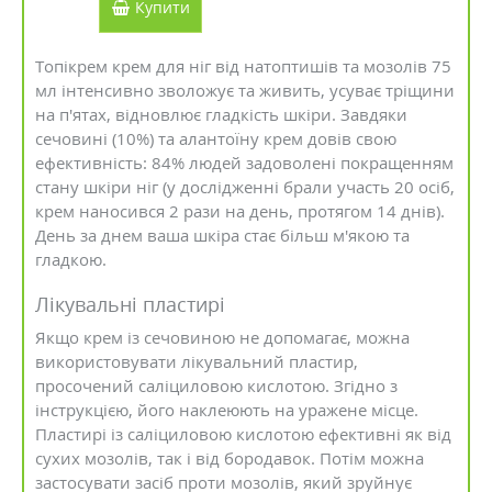
Купити
Топікрем крем для ніг від натоптишів та мозолів 75
мл інтенсивно зволожує та живить, усуває тріщини
на п'ятах, відновлює гладкість шкіри. Завдяки
сечовині (10%) та алантоїну крем довів свою
ефективність: 84% людей задоволені покращенням
стану шкіри ніг (у дослідженні брали участь 20 осіб,
крем наносився 2 рази на день, протягом 14 днів).
День за днем ​​ваша шкіра стає більш м'якою та
гладкою.
Лікувальні пластирі
Якщо крем із сечовиною не допомагає, можна
використовувати лікувальний пластир,
просочений саліциловою кислотою. Згідно з
інструкцією, його наклеюють на уражене місце.
Пластирі із саліциловою кислотою ефективні як від
сухих мозолів, так і від бородавок. Потім можна
застосувати засіб проти мозолів, який зруйнує