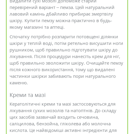
Видалити сухі мозолі допоможе старий
перевірений варіант – пемза. Цей натуральний
лавовий камінь дбайливо прибирає змертвілу
шкіру. Купити пемзу можна практично в будь-
якому магазині та аптеці.
Спочатку потрібно розпарити потовщені ділянки
шкіри у теплій воді, потім ретельно висушити ноги
рушником, щоб правильно підготувати шкіру до
лікування. Після процедури нанесіть крем для ніг,
щоб правильно зволожити шкіру. Очищайте пемзу
після кожного використання, тому що видалені
частинки шкірки забивають пори натурального
каменю.
Креми та мазі
Кератолітичні креми та мазі застосовуються для
лікування сухих мозолів та натоптнів. До складу
цих засобів зазвичай входить сечовина,
саліцилова, бензойна, гліколева або молочна
кислота. Це найвідоміші активні інгредієнти для