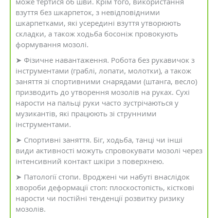
може тертися об шви. Крім того, використання
взуття без шкарпеток, з невідповідними
шкарпетками, які усередині взуття утворюють
складки, а також ходьба босоніж провокують
формування мозолі.
➤ Фізичне навантаження. Робота без рукавичок з
інструментами (граблі, лопати, молотки), а також
заняття зі спортивними снарядами (штанга, весло)
призводить до утворення мозолів на руках. Сухі
нарости на пальці руки часто зустрічаються у
музикантів, які працюють зі струнними
інструментами.
➤ Спортивні заняття. Біг, ходьба, танці чи інші
види активності можуть спровокувати мозолі через
інтенсивний контакт шкіри з поверхнею.
➤ Патології стопи. Вроджені чи набуті внаслідок
хвороби деформації стоп: плоскостопість, кісткові
нарости чи постійні тенденції розвитку ризику
мозолів.