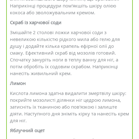
Наприкінці процедури пом'якшіть шкіру олією
кокоса або зволожувальним кремом.
Скраб із харчової соди
Змішайте 2 столові ложки харчової соди з
невеликою кількістю рідкого мила або гелю для
душу і додайте кілька крапель ефірної олії до
смаку. Ефективний скраб від мозолів готовий.
Спочатку зануріть ноги в теплу ванну для ніг, а
потім обробіть їх содовим скрабом. Наприкінці
нанесіть живильний крем.
Лимон
Кислота лимона здатна видалити змертвілу шкіру:
покрийте мозолисті ділянки ніг цедрою лимона,
затисніть їх тканиною або пов'язкою і залиште
діяти. Наступного дня зніміть кірку та нанесіть крем
для ніг.
Яблучний оцет