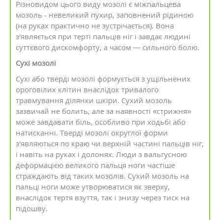
Різновидом цього виду мозолі є міжпальцева
мозоль - невеликий пухир, заповнений рідиною
(на руках практично не зустрічається). Вона
з'являється при терті пальців ніг і завдає людині
суттєвого дискомфорту, а часом — сильного болю.
Сухі мозолі
Сухі або тверді мозолі формується з ущільнених
ороговілих клітин внаслідок тривалого
травмування ділянки шкіри. Сухий мозоль
зазвичай не болить, але за наявності «стрижня»
може завдавати біль, особливо при ходьбі або
натисканні. Тверді мозолі округлої форми
з'являються по краю чи верхній частині пальців ніг,
і навіть на руках і долонях. Люди з вальгусною
деформацією великого пальця ноги частіше
страждають від таких мозолів. Сухий мозоль на
пальці ноги може утворюватися як зверху,
внаслідок тертя взуття, так і знизу через тиск на
підошву.