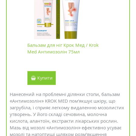
Бальзам для ніг Крок Мед / Krok
Med Антимозолін 75мл
Купити
Нанесений на проблемні ділянки стопи, бальзам
«Антимозолін» KROK MED пом'якшує шкіру, що
загрубіла, і сприяє легкому видаленню мозолистих
утворень. У його складі сечовина, молочна
кислота, алантоїн, екстракти лікарських рослин.
Мазь від мозолі «Антимозолін» ефективно усуває
мозолі та натоптиші шляхом розм'якшення