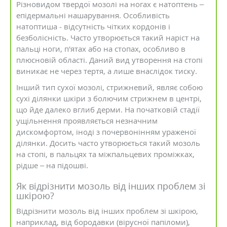
Різновидом твердої мозолі на ногах є натоптень –
епідермальні нашарування. Особливість
натоптиша - відсутність чітких кордонів і
безболісність. Часто утворюється такий наріст на
пальці ноги, п'ятах або на стопах, особливо в
плюсновій області. Даний вид утворення на стопі
виникає не через тертя, а лише внаслідок тиску.
Інший тип сухої мозолі, стрижневий, являє собою
сухі ділянки шкіри з болючим стрижнем в центрі,
що йде далеко вглиб дерми. На початковій стадії
ущільнення проявляється незначним
дискомфортом, іноді з почервонінням ураженої
ділянки. Досить часто утворюється такий мозоль
на стопі, в пальцях та міжпальцевих проміжках,
рідше – на підошві.
Як відрізнити мозоль від інших проблем зі
шкірою?
Відрізнити мозоль від інших проблем зі шкірою,
наприклад, від бородавки (вірусної папіломи),