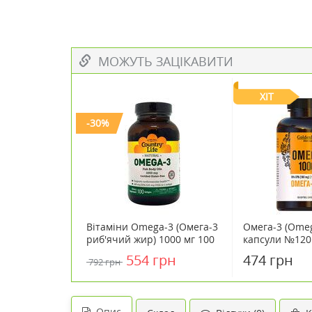
МОЖУТЬ ЗАЦІКАВИТИ
ХІТ
-30%
Вітаміни Omega-3 (Омега-3
Омега-3 (Omeg
риб'ячий жир) 1000 мг 100
капсули №120
капсул ТМ Кантрі Лайф /
554 грн
474 грн
792 грн
Country Life
Опис