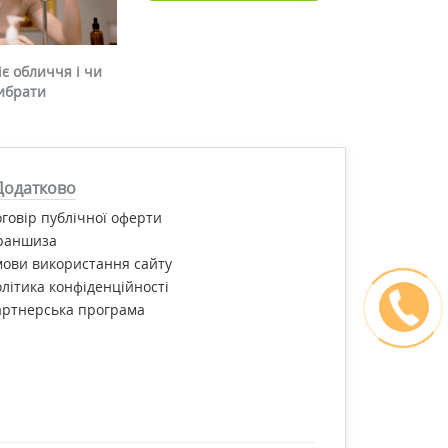
є обличчя і чи
ибрати
Додатково
говір публічної оферти
раншиза
ови використання сайту
літика конфіденційності
артнерська програма