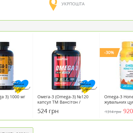
УКРПОШТА
-30%
a 3) 1000 мг
Омега-3 (Omega-3) №120
Omega-3 Hone
капсул ТМ Вансітон /
жувальних цу
Vansiton
Кантрі Лайф /
524 грн
920
1314 грн