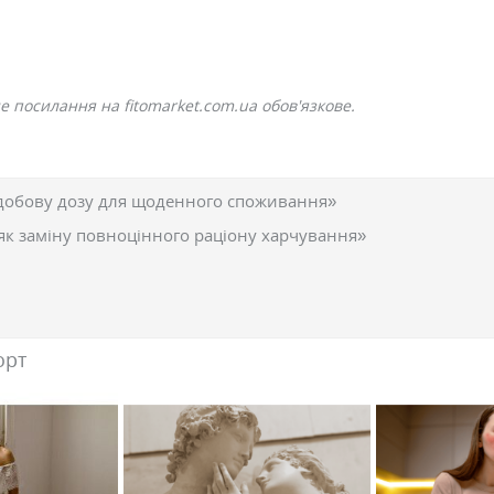
 посилання на fitomarket.com.ua обов'язкове.
добову дозу для щоденного споживання»
як заміну повноцінного раціону харчування»
орт