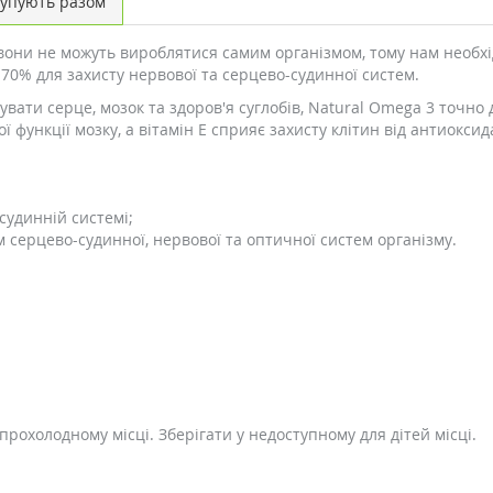
упують разом
вони не можуть вироблятися самим організмом, тому нам необхід
70% для захисту нервової та серцево-судинної систем.
вати серце, мозок та здоров'я суглобів, Natural Omega 3 точно 
 функції мозку, а вітамін E сприяє захисту клітин від антиокси
судинній системі;
 серцево-судинної, нервової та оптичної систем організму.
 прохолодному місці. Зберігати у недоступному для дітей місці.