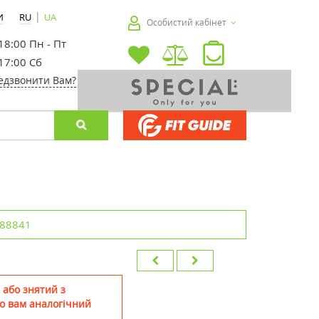
|
И
RU
UA
Особистий кабінет
 18:00 Пн - Пт
 17:00 Сб
едзвонити Вам?
88841
 або знятий з
о вам аналогічний