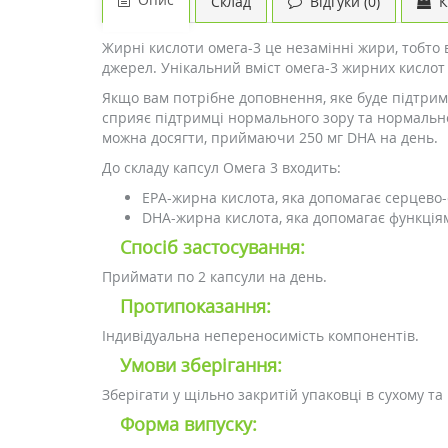
Склад
Відгуки (0)
К
Жирні кислоти омега-3 це незамінні жири, тобто 
джерел. Унікальний вміст омега-3 жирних кислот 
Якщо вам потрібне доповнення, яке буде підтриму
сприяє підтримці нормального зору та нормальної
можна досягти, приймаючи 250 мг DHA на день.
До складу капсул Омега 3 входить:
EPA-жирна кислота, яка допомагає серцево-
DHA-жирна кислота, яка допомагає функціям
Спосіб застосування:
Приймати по 2 капсули на день.
Протипоказання:
Індивідуальна непереносимість компонентів.
Умови зберігання:
Зберігати у щільно закритій упаковці в сухому та
Форма випуску: