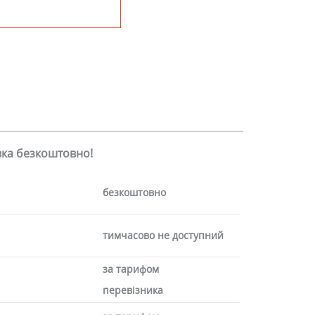
авка безкоштовно!
безкоштовно
тимчасово не доступний
за тарифом
перевізника