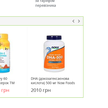
за тарифом
перевізника
y 60
DHA (докозагексаєнова
Омега 3-6-9 
керок TM
кислота) 500 мг Now Foods
Foods 250 же
 Country Life
180 желатинових капсул
капсул
 грн
2010 грн
1066 грн