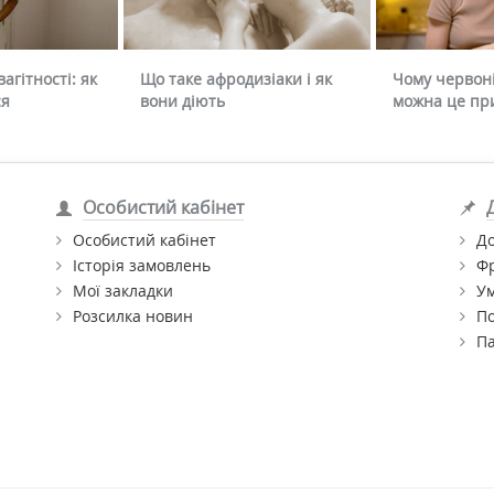
агітності: як
Що таке афродизіаки і як
Чому червоні
ся
вони діють
можна це пр
Особистий кабінет
Особистий кабінет
До
Історія замовлень
Ф
Мої закладки
Ум
Розсилка новин
По
П