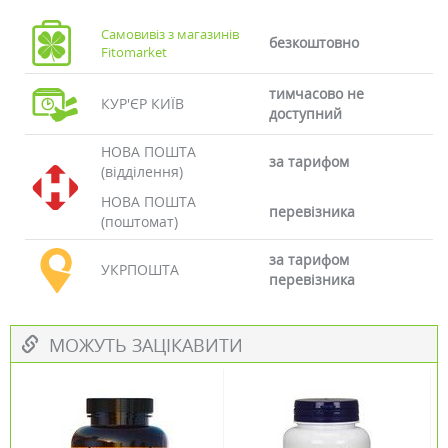
Самовивіз з магазинів
безкоштовно
Fitomarket
тимчасово не
КУР'ЄР КИЇВ
доступний
НОВА ПОШТА
за тарифом
(відділення)
НОВА ПОШТА
перевізника
(поштомат)
за тарифом
УКРПОШТА
перевізника
МОЖУТЬ ЗАЦІКАВИТИ