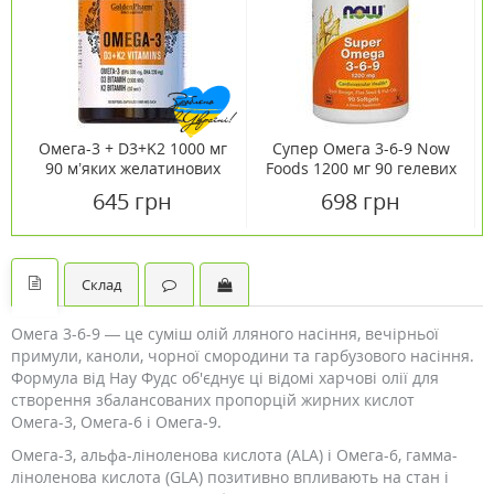
Омега-3 + D3+K2 1000 мг
Супер Омега 3-6-9 Now
90 м’яких желатинових
Foods 1200 мг 90 гелевих
капсул
капсул
645 грн
698 грн
Склад
Омега 3-6-9 — це суміш олій лляного насіння, вечірньої
примули, каноли, чорної смородини та гарбузового насіння.
Формула від Нау Фудс об'єднує ці відомі харчові олії для
створення збалансованих пропорцій жирних кислот
Омега-3, Омега-6 і Омега-9.
Омега-3, альфа-ліноленова кислота (ALA) і Омега-6, гамма-
ліноленова кислота (GLA) позитивно впливають на стан і