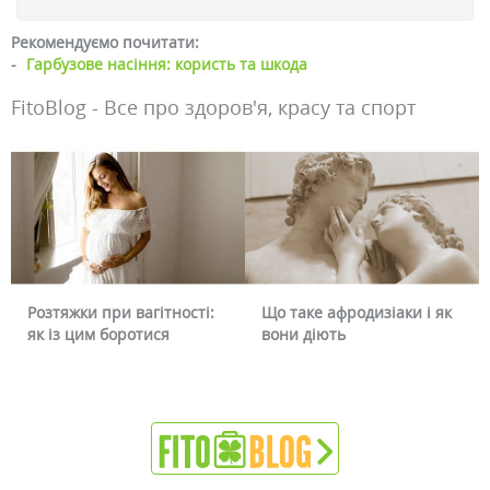
Рекомендуємо почитати:
-
Гарбузове насіння: користь та шкода
FitoBlog - Все про здоров'я, красу та спорт
Що таке афродизіаки і як
Чому червоніє обличчя і
вони діють
чи можна це прибрати