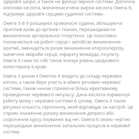
здоров'я шкіри, а також на функції імунної системи. Дієтична
олеїнова кислота, мононенасичена жирна кислота Омега-9,
підтримує здоров'я серцево-судинної системи.
Омега-3-6-9 розширює кровоносні судини, збільшуючи
приплив крові до органів і тканин, перешкоджаючи
виникненню артеріальної гіпертензії. Це позитивно
позначається на роботі серця і запобігає виникненню
аритмії, зменшується ризик виникнення атеросклерозу,
ішемічної хвороби серця, інфаркту міокарда, інсульту.
Омега-9 сама по собі також знижує рівень шкідливого
холестерину в крові.
Омега-3 разом з Омегою-6 входить до складу нервових
клітин, а також бере участь в обміні речовин нервової
системи, таким чином сприяючи більш ефективному
проведенню нервового імпульсу. Дана кислота нормалізує
роботу мозку і нервової системи в цілому. Омега-3 також
регулює кількість серотоніну, який відповідає за настрій. Це
сприяє зниженню ризику виникнення депресії або
скорочення курсу лікування від неї. Омега-6 своєю чергою
перешкоджає виникненню запальних процесів в нервовій
системі.