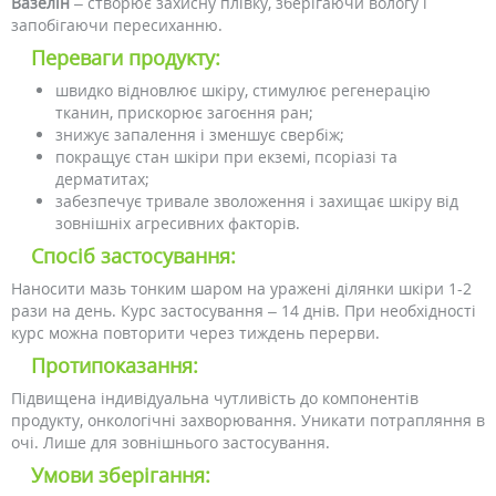
Вазелін
– створює захисну плівку, зберігаючи вологу і
запобігаючи пересиханню.
Переваги продукту:
швидко відновлює шкіру, стимулює регенерацію
тканин, прискорює загоєння ран;
знижує запалення і зменшує свербіж;
покращує стан шкіри при екземі, псоріазі та
дерматитах;
забезпечує тривале зволоження і захищає шкіру від
зовнішніх агресивних факторів.
Спосіб застосування:
Наносити мазь тонким шаром на уражені ділянки шкіри 1-2
рази на день. Курс застосування – 14 днів. При необхідності
курс можна повторити через тиждень перерви.
Протипоказання:
Підвищена індивідуальна чутливість до компонентів
продукту, онкологічні захворювання. Уникати потрапляння в
очі. Лише для зовнішнього застосування.
Умови зберігання: