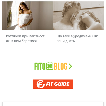
ри вагітності:
Що таке афродизіаки і як
Чому червоні
боротися
вони діють
чи можна це