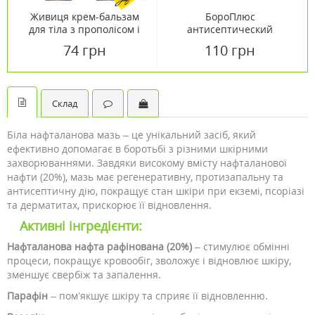
Живиця крем-бальзам
БороПлюс
для тіла з прополісом і
антисептический
обліпиховою олією 75 мл
травяной крем 25 мл
74 грн
110 грн
Склад
Біла нафталанова мазь – це унікальний засіб, який
ефективно допомагає в боротьбі з різними шкірними
захворюваннями. Завдяки високому вмісту нафталанової
нафти (20%), мазь має регенеративну, протизапальну та
антисептичну дію, покращує стан шкіри при екземі, псоріазі
та дерматитах, прискорює її відновлення.
Активні інгредієнти:
Нафталанова нафта рафінована (20%)
– стимулює обмінні
процеси, покращує кровообіг, зволожує і відновлює шкіру,
зменшує свербіж та запалення.
Парафін
– пом’якшує шкіру та сприяє її відновленню.