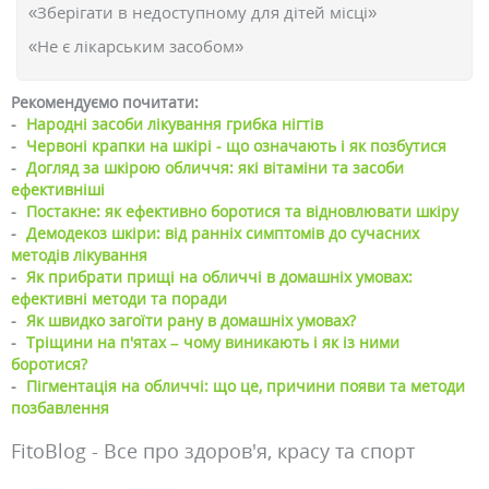
«Зберігати в недоступному для дітей місці»
«Не є лікарським засобом»
Рекомендуємо почитати:
-
Народні засоби лікування грибка нігтів
-
Червоні крапки на шкірі - що означають і як позбутися
-
Догляд за шкірою обличчя: які вітаміни та засоби
ефективніші
-
Постакне: як ефективно боротися та відновлювати шкіру
-
Демодекоз шкіри: від ранніх симптомів до сучасних
методів лікування
-
Як прибрати прищі на обличчі в домашніх умовах:
ефективні методи та поради
-
Як швидко загоїти рану в домашніх умовах?
-
Тріщини на п'ятах – чому виникають і як із ними
боротися?
-
Пігментація на обличчі: що це, причини появи та методи
позбавлення
FitoBlog - Все про здоров'я, красу та спорт