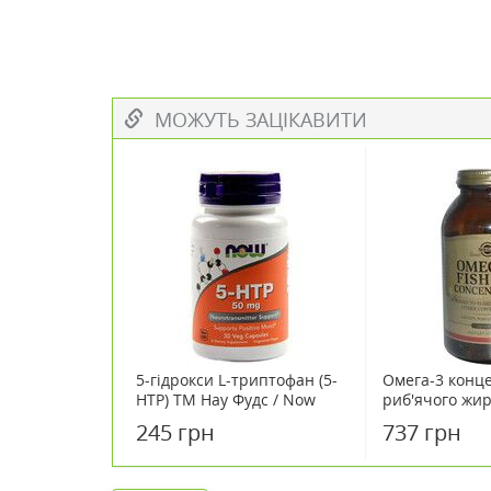
МОЖУТЬ ЗАЦІКАВИТИ
5-гідрокси L-триптофан (5-
Омега-3 конц
НТР) ТМ Нау Фудс / Now
риб'ячого жир
Foods 50 мг 30 капсул
№120
245 грн
737 грн