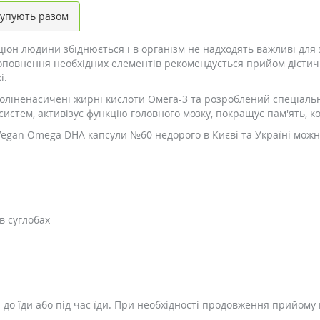
упують разом
ціон людини збіднюється і в організм не надходять важливі для
овнення необхідних елементів рекомендується прийом дієтични
і.
ліненасичені жирні кислоти Омега-3 та розроблений спеціально
систем, активізує функцію головного мозку, покращує пам'ять, к
Vegan Omega DHA капсули №60 недорого в Києві та Україні можн
в суглобах
 до їди або під час їди. При необхідності продовження прийому 