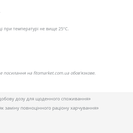
.
сці при температурі не вище 25°C.
 посилання на fitomarket.com.ua обов'язкове.
добову дозу для щоденного споживання»
як заміну повноцінного раціону харчування»