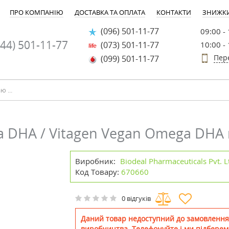
ПРО КОМПАНІЮ
ДОСТАВКА ТА ОПЛАТА
КОНТАКТИ
ЗНИЖК
(096) 501-11-77
09:00 -
44) 501-11-77
(073) 501-11-77
10:00 -
Пер
(099) 501-11-77
а DHA / Vitagen Vegan Omega DHA
Виробник:
Biodeal Pharmaceuticals Pvt. Lt
Код Товару:
670660
0 відгуків
Даний товар недоступний до замовлення
виробництва. Телефонуйте і ми підберем