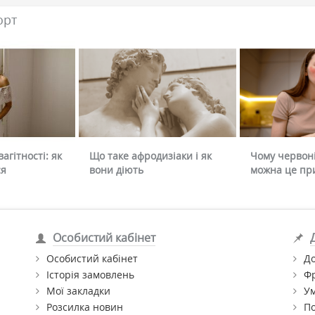
орт
агітності: як
Що таке афродизіаки і як
Чому червоні
ся
вони діють
можна це пр
Особистий кабінет
Особистий кабінет
До
Історія замовлень
Ф
Мої закладки
Ум
Розсилка новин
По