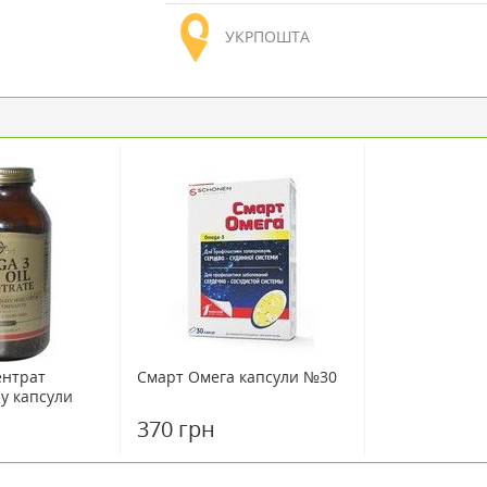
УКРПОШТА
ентрат
Смарт Омега капсули №30
у капсули
370 грн