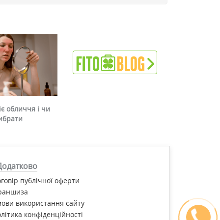
є обличчя і чи
ибрати
Додатково
говір публічної оферти
раншиза
ови використання сайту
літика конфіденційності