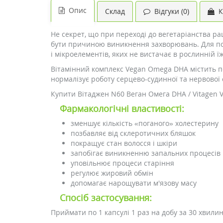
Опис
Склад
Відгуки (0)
К
Не секрет, що при переході до вегетаріанства ра
бути причиною виникнення захворювань. Для поп
і мікроелементів, яких не вистачає в рослинній їж
Вітамінний комплекс Vegan Omega DHA містить по
нормалізує роботу серцево-судинної та нервової 
Купити Вітаджен N60 Веган Омега DHA / Vitagen 
Фармакологічні властивості:
зменшує кількість «поганого» холестерину
позбавляє від склеротичних бляшок
покращує стан волосся і шкіри
запобігає виникненню запальних процесів 
уповільнює процеси старіння
регулює жировий обмін
допомагає нарощувати м'язову масу
Спосіб застосування:
Приймати по 1 капсулі 1 раз на добу за 30 хвилин