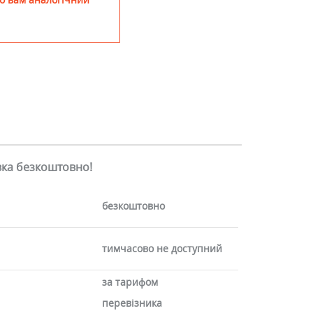
авка безкоштовно!
безкоштовно
тимчасово не доступний
за тарифом
перевізника