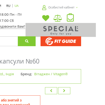
|
И
RU
UA
Особистий кабінет
 18:00 Пн - Пт
 17:00 Сб
едзвонити Вам?
 капсули №60
d., Індія
Бренд:
Вітаджен / Vitagen®
 або знятий з
о вам аналогічний