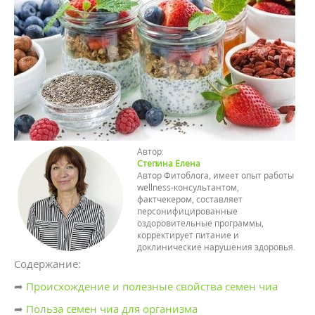
Автор:
Степина Елена
Автор Фитоблога, имеет опыт работы
wellness-консультантом,
фактчекером, составляет
персонифицированные
оздоровительные программы,
корректирует питание и
доклинические нарушения здоровья.
Содержание:
➦
Происхождение и полезные свойства семен чиа
➦
Польза семен чиа для организма