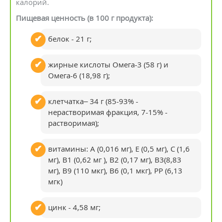
калорий.
Пищевая ценность (в 100 г продукта):
белок - 21 г;
жирные кислоты Омега-3 (58 г) и
Омега-6 (18,98 г);
клетчатка– 34 г (85-93% -
нерастворимая фракция, 7-15% -
растворимая);
витамины: А (0,016 мг), Е (0,5 мг), С (1,6
мг), В1 (0,62 мг ), В2 (0,17 мг), В3(8,83
мг), B9 (110 мкг), B6 (0,1 мкг), РP (6,13
мгк)
цинк - 4,58 мг;