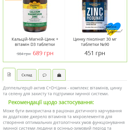
Кальцій-Магній-Цинк +
Цинку піколінат 30 мг
вітамін D3 таблетки
таблетки №90
№180 ТМ Кантрі Лайф /
689 грн
451 грн
984 грн
Country Life
Склад
Доппельгерц® актив С+D+Цинк - комплекс вітамінів, цинку
та селену для захисту та підтримки імунної системи.
Рекомендації щодо застосування:
Може бути використана в раціонах дієтичного харчування
як додаткове джерело вітамінів та мікроелементів для
створення оптимальних дієтологічних умов функціонування
імунної системи людини в осінньо-зимовий період та