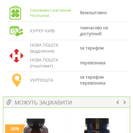
Самовивіз з магазинів
безкоштовно
Fitomarket
тимчасово не
КУР'ЄР КИЇВ
доступний
НОВА ПОШТА
за тарифом
(відділення)
НОВА ПОШТА
перевізника
(поштомат)
за тарифом
УКРПОШТА
перевізника
МОЖУТЬ ЗАЦІКАВИТИ
-30%