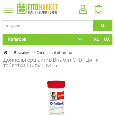
|
Категорії
RU
UA
Вітаміни
Спеціальні вітаміни
Доппельгерц актив Вітамін С+D+Цинк
таблетки шипучі №15