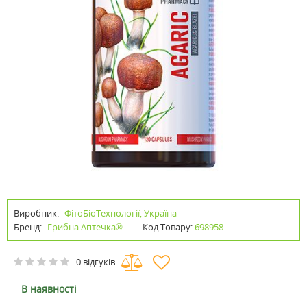
Виробник:
ФітоБіоТехнології, Україна
Бренд:
Грибна Аптечка®
Код Товару:
698958
0 відгуків
В наявності