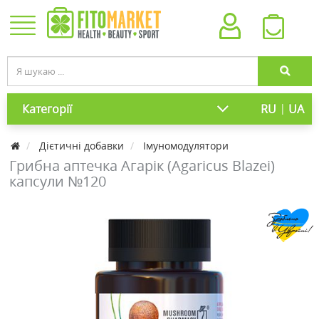
|
Категорії
RU
UA
Дієтичні добавки
Імуномодулятори
Грибна аптечка Агарік (Agaricus Blazei)
капсули №120