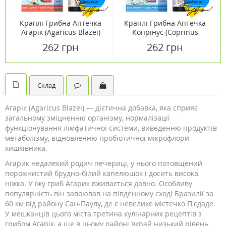
Краплі Грибна Аптечка
Краплі Грибна Аптечка
Агарік (Agaricus Blazei)
Копрінус (Coprinus
100 мл
comatus) 100 мл
262 грн
262 грн
Склад
Агарік (Agaricus Blazei) — дієтична добавка, яка сприяє
загальному зміцненню організму, нормалізації
функціонування лімфатичної системи, виведенню продуктів
метаболізму, відновленню пробіотичної мікрофлори
кишківника.
Агарик недалекий родич печериці, у нього потовщений
порожнистий брудно-білий капелюшок і досить висока
ніжка. У їжу гриб Агарик вживається давно. Особливу
популярність він завоював на південному сході Бразилії за
60 км від району Сан-Паулу, де є невелике містечко П'єдаде.
У мешканців цього міста третина кулінарних рецептів з
грибом Агарік, а ще в цьому районі вкрай низький рівень