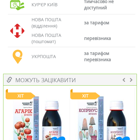
тимчасово не
КУР'ЄР КИЇВ
доступний
НОВА ПОШТА
за тарифом
(відділення)
НОВА ПОШТА
перевізника
(поштомат)
за тарифом
УКРПОШТА
перевізника
МОЖУТЬ ЗАЦІКАВИТИ
ХІТ
ХІТ