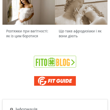
Що таке афродизіаки і як
Чому червоніє обличчя і
вони діють
чи можна це прибрати
Інформація