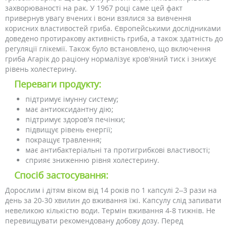
захворюваності на рак. У 1967 році саме цей факт
привернув увагу вчених і вони взялися за вивчення
корисних властивостей гриба. Європейськими дослідниками
доведено протиракову активність гриба, а також здатність до
регуляції глікемії. Також було встановлено, що включення
гриба Агарік до раціону нормалізує кров'яний тиск і знижує
рівень холестерину.
Переваги продукту:
підтримує імунну систему;
має антиоксидантну дію;
підтримує здоров'я печінки;
підвищує рівень енергії;
покращує травлення;
має антибактеріальні та протигрибкові властивості;
сприяє зниженню рівня холестерину.
Спосіб застосування:
Дорослим і дітям віком від 14 років по 1 капсулі 2–3 рази на
день за 20-30 хвилин до вживання їжі. Капсулу слід запивати
невеликою кількістю води. Термін вживання 4-8 тижнів. Не
перевищувати рекомендовану добову дозу. Перед