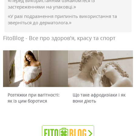
«Перед використанням ознайомтеся із
застереженнями на упаковці.»
«У разі подразнення припиніть використання та
зверніться до дерматолога.»
FitoBlog - Все про здоров'я, красу та спорт
Розтяжки при вагітності:
Що таке афродизіаки і як
як із цим боротися
вони діють