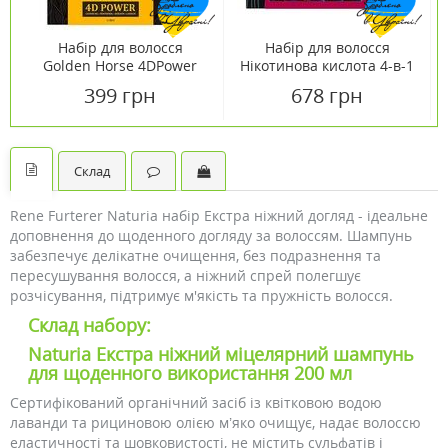
Набір для волосся
Набір для волосся
Golden Horse 4DPower
Нікотинова кислота 4-в-1
шампунь та маска
399 грн
678 грн
2х400мл
Склад
Rene Furterer Naturia набір Екстра ніжний догляд - ідеальне
доповнення до щоденного догляду за волоссям. Шампунь
забезпечує делікатне очищення, без подразнення та
пересушування волосся, а ніжний спрей полегшує
розчісування, підтримує м'якість та пружність волосся.
Склад набору:
Naturia Екстра ніжний міцелярний шампунь
для щоденного використання 200 мл
Сертифікований органічний засіб із квітковою водою
лаванди та рициновою олією м’яко очищує, надає волоссю
еластичності та шовковистості, не містить сульфатів і