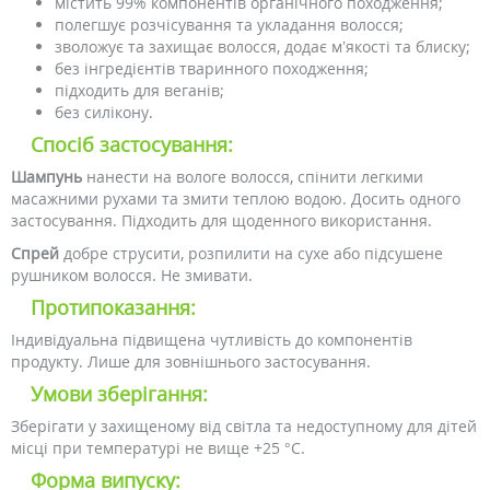
містить 99% компонентів органічного походження;
полегшує розчісування та укладання волосся;
зволожує та захищає волосся, додає м’якості та блиску;
без інгредієнтів тваринного походження;
підходить для веганів;
без силікону.
Спосіб застосування:
Шампунь
нанести на вологе волосся, спінити легкими
масажними рухами та змити теплою водою. Досить одного
застосування. Підходить для щоденного використання.
Спрей
добре струсити, розпилити на сухе або підсушене
рушником волосся. Не змивати.
Протипоказання:
Індивідуальна підвищена чутливість до компонентів
продукту. Лише для зовнішнього застосування.
Умови зберігання:
Зберігати у захищеному від світла та недоступному для дітей
місці при температурі не вище +25 °C.
Форма випуску: