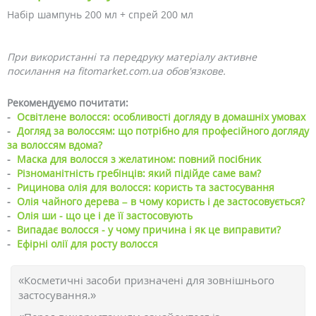
Набір шампунь 200 мл + спрей 200 мл
При використанні та передруку матеріалу активне
посилання на fitomarket.com.ua обов'язкове.
Рекомендуємо почитати:
-
Освітлене волосся: особливості догляду в домашніх умовах
-
Догляд за волоссям: що потрібно для професійного догляду
за волоссям вдома?
-
Маска для волосся з желатином: повний посібник
-
Різноманітність гребінців: який підійде саме вам?
-
Рицинова олія для волосся: користь та застосування
-
Олія чайного дерева – в чому користь і де застосовується?
-
Олія ши - що це і де її застосовують
-
Випадає волосся - у чому причина і як це виправити?
-
Ефірні олії для росту волосся
«Косметичні засоби призначені для зовнішнього
застосування.»