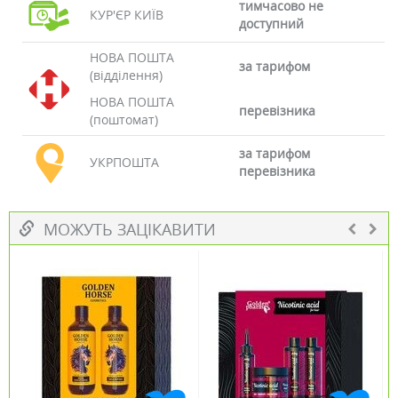
тимчасово не
КУР'ЄР КИЇВ
доступний
НОВА ПОШТА
за тарифом
(відділення)
НОВА ПОШТА
перевізника
(поштомат)
за тарифом
УКРПОШТА
перевізника
МОЖУТЬ ЗАЦІКАВИТИ