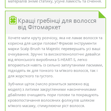
матеріалів зніме статику, усуне ламкість та січення.
Кращі гребінці для волосся
від Фітомаркет
Хочете мати круту розчіску, яка не ламає волосся та
корисна для шкіри голови? Фірмові інструменти
марки Scalp Brush та Majestic перевершать усі ваші
очікування. Зручні та високотехнологічні девайси
від японського виробника S-HEART-S, легко
впораються навіть із сильно заплутаними пасмами,
підходять як для тонкого та м'якого волосся, так і
для жорсткого та густого.
Зубчики щіток (число різниться залежно від
моделі) з литими закругленими наконечниками
дбайливо очищають пори голови та покращують
кровопостачання волосяних фолікулів шляхом
м'якого масажу, стимулюючи ріст волосся.