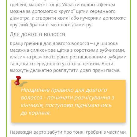
гребені, масажні тощо. Укласти волосся феном
можна за допомогою круглої щітки середнього
діаметра, а створити хвилі або кучерики допоможе
круглий брашинг меншого діаметру.
Для довгого волосся
Кращі гребінці для довгого волосся – це широка
масажна силіконова щітка з короткими зубчиками,
класична розчіска із рідко розташованими зубцами
та щітки із середньою густотою щетини. Вони
зможуть делікатно розплутати довгі прямі пасма.
Неодмінне правило для довгого
волосся - починати розчісування з
кінчиків, поступово піднімаючись
до коріння.
Назавжди варто забути про тонкі гребені з частими