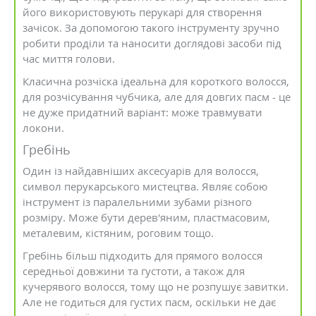
його використовують перукарі для створення
зачісок. За допомогою такого інструменту зручно
робити проділи та наносити доглядові засоби під
час миття голови.
Класична розчіска ідеальна для короткого волосся,
для розчісування чубчика, але для довгих пасм - це
не дуже придатний варіант: може травмувати
локони.
Гребінь
Один із найдавніших аксесуарів для волосся,
символ перукарського мистецтва. Являє собою
інструмент із паралельними зубами різного
розміру. Може бути дерев'яним, пластмасовим,
металевим, кістяним, роговим тощо.
Гребінь більш підходить для прямого волосся
середньої довжини та густоти, а також для
кучерявого волосся, тому що не розпушує завитки.
Але не годиться для густих пасм, оскільки не дає