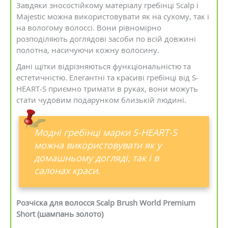
Завдяки зносостійкому матеріалу гребінці Scalp і
Majestic можна використовувати як на сухому, так і
на вологому волоссі. Вони рівномірно
розподіляють доглядові засоби по всій довжині
полотна, насичуючи кожну волосину.
Дані щітки відрізняються функціональністю та
естетичністю. Елегантні та красиві гребінці від S-
HEART-S приємно тримати в руках, вони можуть
стати чудовим подарунком близькій людині.
Модні гребінці марки S-HEART-S
можна використовувати як у
домашньому догляді, так і в
салонах краси.
Розчіска для волосся Scalp Brush World Premium
Short (шампань золото)