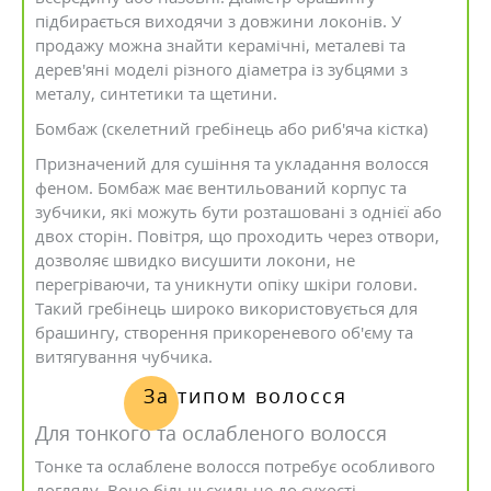
підбирається виходячи з довжини локонів. У
продажу можна знайти керамічні, металеві та
дерев'яні моделі різного діаметра із зубцями з
металу, синтетики та щетини.
Бомбаж (скелетний гребінець або риб'яча кістка)
Призначений для сушіння та укладання волосся
феном. Бомбаж має вентильований корпус та
зубчики, які можуть бути розташовані з однієї або
двох сторін. Повітря, що проходить через отвори,
дозволяє швидко висушити локони, не
перегріваючи, та уникнути опіку шкіри голови.
Такий гребінець широко використовується для
брашингу, створення прикореневого об'єму та
витягування чубчика.
За типом волосся
Для тонкого та ослабленого волосся
Тонке та ослаблене волосся потребує особливого
догляду. Воно більш схильне до сухості,