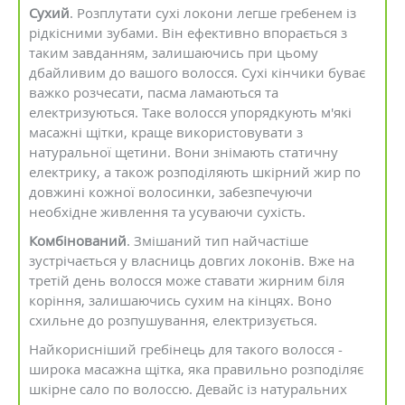
Сухий
. Розплутати сухі локони легше гребенем із
рідкісними зубами. Він ефективно впорається з
таким завданням, залишаючись при цьому
дбайливим до вашого волосся. Сухі кінчики буває
важко розчесати, пасма ламаються та
електризуються. Таке волосся упорядкують м'які
масажні щітки, краще використовувати з
натуральної щетини. Вони знімають статичну
електрику, а також розподіляють шкірний жир по
довжині кожної волосинки, забезпечуючи
необхідне живлення та усуваючи сухість.
Комбінований
. Змішаний тип найчастіше
зустрічається у власниць довгих локонів. Вже на
третій день волосся може ставати жирним біля
коріння, залишаючись сухим на кінцях. Воно
схильне до розпушування, електризується.
Найкорисніший гребінець для такого волосся -
широка масажна щітка, яка правильно розподіляє
шкірне сало по волоссю. Девайс із натуральних