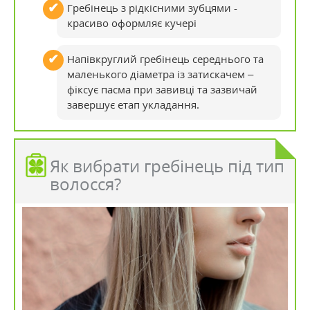
Гребінець з рідкісними зубцями -
красиво оформляє кучері
Напівкруглий гребінець середнього та
маленького діаметра із затискачем –
фіксує пасма при завивці та зазвичай
завершує етап укладання.
Як вибрати гребінець під тип
волосся?