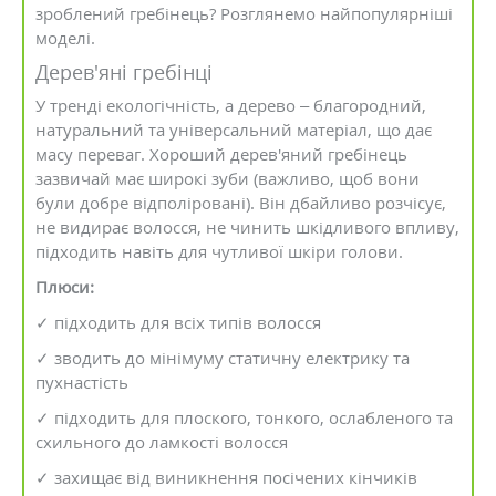
зроблений гребінець? Розглянемо найпопулярніші
моделі.
Дерев'яні гребінці
У тренді екологічність, а дерево – благородний,
натуральний та універсальний матеріал, що дає
масу переваг. Хороший дерев'яний гребінець
зазвичай має широкі зуби (важливо, щоб вони
були добре відполіровані). Він дбайливо розчісує,
не видирає волосся, не чинить шкідливого впливу,
підходить навіть для чутливої шкіри голови.
Плюси:
✓ підходить для всіх типів волосся
✓ зводить до мінімуму статичну електрику та
пухнастість
✓ підходить для плоского, тонкого, ослабленого та
схильного до ламкості волосся
✓ захищає від виникнення посічених кінчиків