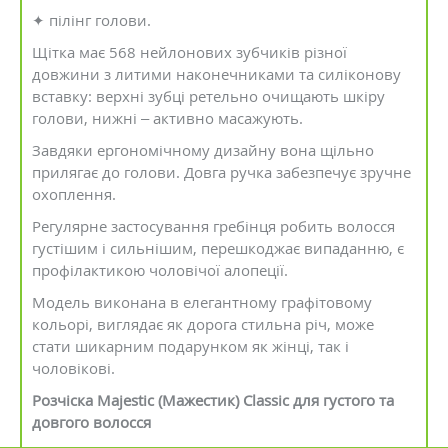
✦ пілінг голови.
Щітка має 568 нейлонових зубчиків різної
довжини з литими наконечниками та силіконову
вставку: верхні зубці ретельно очищають шкіру
голови, нижні – активно масажують.
Завдяки ергономічному дизайну вона щільно
прилягає до голови. Довга ручка забезпечує зручне
охоплення.
Регулярне застосування гребінця робить волосся
густішим і сильнішим, перешкоджає випаданню, є
профілактикою чоловічої алопеції.
Модель виконана в елегантному графітовому
кольорі, виглядає як дорога стильна річ, може
стати шикарним подарунком як жінці, так і
чоловікові.
Розчіска Majestic (Мажестик) Classic для густого та
довгого волосся