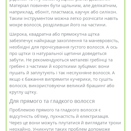
Матеріал повинен бути щільним, але делікатним,
наприклад, ебоніт, пластмаса, каучук або силікон.
Таким інструментом можна легко розчісати навіть
мокре волосся, розділивши його на частини.
Широка, квадратна або прямокутна щітка
забезпечує найкраще захоплення та маневровість,
необхідні для прочісування густого волосся. А ось
про щітки із натуральної щетини доведеться
забути. Не рекомендуються металеві гребінці та
гребені з частими й короткими зубцями: вони
пушать й заплутують і так неслухняне волосся. А
якщо є бажання випрямити кучерики, то сушіть
волосся, використовуючи великий брашинг або
круглу щітку.
Для прямого та гладкого волосся
Проблемою прямого та гладкого волосся є
відсутність об'єму, пухнастість й електризація.
Через це вони можуть плутатися й виглядати трохи
неохайно. Уникнути таких проблем допоможе