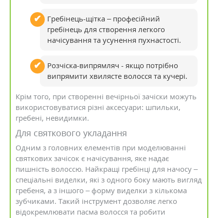
Гребінець-щітка – професійний
гребінець для створення легкого
начісування та усунення пухнастості.
Розчіска-випрямляч - якщо потрібно
випрямити хвилясте волосся та кучері.
Крім того, при створенні вечірньої зачіски можуть
використовуватися різні аксесуари: шпильки,
гребені, невидимки.
Для святкового укладання
Одним з головних елементів при моделюванні
святкових зачісок є начісування, яке надає
пишність волоссю. Найкращі гребінці для начосу –
спеціальні виделки, які з одного боку мають вигляд
гребеня, а з іншого – форму виделки з кількома
зубчиками. Такий інструмент дозволяє легко
відокремлювати пасма волосся та робити