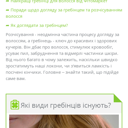
➦ Найкращі гребінці для волосся від Фітомаркет
➦ Поради щодо догляду за гребінцем та розчісуванням
волосся
➦ Як доглядати за гребінцем?
Розчісування - неодмінна частина процесу догляду за
волоссям, а гребінець - ключ до красивих і здорових
кучерів. Він дбає про волосся, стимулює кровообіг,
усуває пил, забруднення та відмерлі частинки шкіри.
Від нього багато в чому залежить, наскільки швидко
зростатимуть наші локони, чи з'явиться ламкість і
посічені кінчики. Головне – знайти такий, що підійде
саме вам.
Які види гребінців існують?