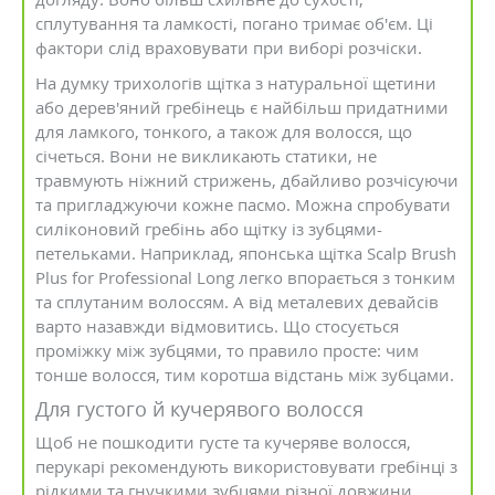
сплутування та ламкості, погано тримає об'єм. Ці
фактори слід враховувати при виборі розчіски.
На думку трихологів щітка з натуральної щетини
або дерев'яний гребінець є найбільш придатними
для ламкого, тонкого, а також для волосся, що
січеться. Вони не викликають статики, не
травмують ніжний стрижень, дбайливо розчісуючи
та пригладжуючи кожне пасмо. Можна спробувати
силіконовий гребінь або щітку із зубцями-
петельками. Наприклад, японська щітка Scalp Brush
Plus for Professional Long легко впорається з тонким
та сплутаним волоссям. А від металевих девайсів
варто назавжди відмовитись. Що стосується
проміжку між зубцями, то правило просте: чим
тонше волосся, тим коротша відстань між зубцами.
Для густого й кучерявого волосся
Щоб не пошкодити густе та кучеряве волосся,
перукарі рекомендують використовувати гребінці з
рідкими та гнучкими зубцями різної довжини.