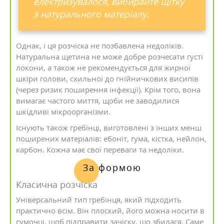
електризувалося, вибирайте щітку
з натурального матеріалу.
Однак, і ця розчіска не позбавлена недоліків.
Натуральна щетина не може добре розчесати густі
локони, а також не рекомендується для жирної
шкіри голови, схильної до гнійничкових висипів
(через ризик поширення інфекції). Крім того, вона
вимагає частого миття, щоби не заводилися
шкідливі мікроорганізми.
Існують також гребінці, виготовлені з інших менш
поширених матеріалів: ебоніт, гума, кістка, нейлон,
карбон. Кожна має свої переваги та недоліки.
За формою
Класична розчіска
Універсальний тип гребінця, який підходить
практично всім. Він плоский, його можна носити в
сумочці, щоб підправити зачіску, що збилася. Саме