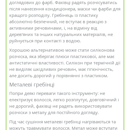
доглядових до фарб. Фахівці радять розчісуватись
після нанесення кондиціонера, маски чи фарби для
кращого розподілу. Гребінець із пластику
абсолютно безпечний, не вступає в реакцію з
активними речовинами, і, на відміну від
дерев'яних та інших натуральних матеріалів, не
руйнується при контакті з водою.
Хорошою альтернативою може стати силіконова
розчіска, яка зберігає плюси пластикової, але має
антистатичні властивості. Силікон при термічній дії
не виділяє шкідливих речовин, має гігієнічність,
але досить дорогий у порівнянні з пластиком.
Металеві гребінці
Попри деякі переваги такого інструменту: не
електризує волосся, легко розплутує, довговічний і
не дорогий, фахівці не радять використовувати
розчіски з металу для постійного догляду.
Під час сушіння металеві гребінці нагріваються та
можуть травмувати волосся. Метал може вступати