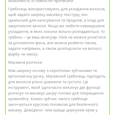
можливість їх повністю прочесати.
Гребінець використовують для укладання волосся,
щоб задати широку масивну текстуру, він
ідеальний для начісування та проділів, а іноді для
закріплення зачіски. Якщо ви любите невимушене
укладання, в яких локони вільно розпадаються, то
гребінь – це ваш аксесуар. Ним не можна укластися
за допомогою фена, але можна розбити пасма,
задати напрямок, а також розподілити на волоссі
фарбу чи маску.
Масажна розчіска
Має широку основу з короткими зубчиками та
ергономічну ручку. Масажний гребінець підходить
для волосся різної довжини та густоти. Це
інструмент, який одночасно виконує дві функції:
розчісує та масажує шкіру голови для покращення
кровообігу. Кожен зубчик такого гребінця
закінчується круглою головкою для безпечного
масажу. Доведено: чим краще циркулює кров у