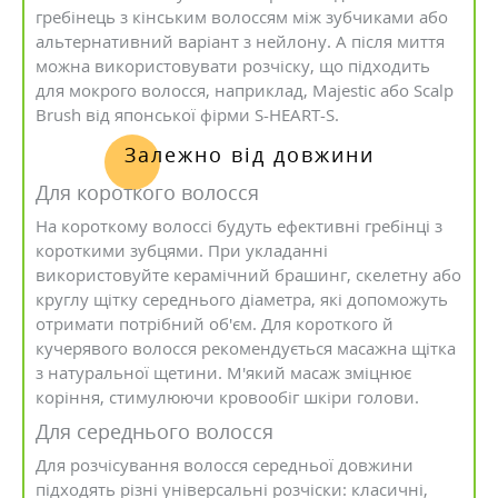
гребінець з кінським волоссям між зубчиками або
альтернативний варіант з нейлону. А після миття
можна використовувати розчіску, що підходить
для мокрого волосся, наприклад, Majestic або Scalp
Brush від японської фірми S-HEART-S.
Залежно від довжини
Для короткого волосся
На короткому волоссі будуть ефективні гребінці з
короткими зубцями. При укладанні
використовуйте керамічний брашинг, скелетну або
круглу щітку середнього діаметра, які допоможуть
отримати потрібний об'єм. Для короткого й
кучерявого волосся рекомендується масажна щітка
з натуральної щетини. М'який масаж зміцнює
коріння, стимулюючи кровообіг шкіри голови.
Для середнього волосся
Для розчісування волосся середньої довжини
підходять різні універсальні розчіски: класичні,