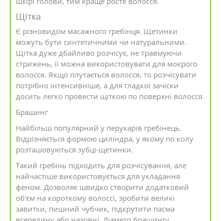
шкірі голови, тим краще росте волосся.
Щітка
Є різновидом масажного гребінця. Щетинки
можуть бути синтетичними чи натуральними.
Щітка дуже дбайливо розчісує, не травмуючи
стрижень, її можна використовувати для мокрого
волосся. Якщо плутається волосся, то розчісувати
потрібно інтенсивніше, а для гладкої зачіски
досить легко провести щіткою по поверхні волосся.
Брашинг
Найбільш популярний у перукарів гребінець.
Відрізняється формою циліндра, у якому по колу
розташовуються зубці-щетинки.
Такий гребінь підходить для розчісування, але
найчастіше використовується для укладання
феном. Дозволяє швидко створити додатковий
об'єм на короткому волоссі, зробити великі
завитки, пишний чубчик, підкрутити пасма
всередину або назовні. Діаметр брашингу