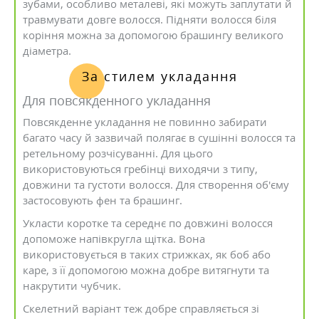
зубами, особливо металеві, які можуть заплутати й
травмувати довге волосся. Підняти волосся біля
коріння можна за допомогою брашингу великого
діаметра.
За стилем укладання
Для повсякденного укладання
Повсякденне укладання не повинно забирати
багато часу й зазвичай полягає в сушінні волосся та
ретельному розчісуванні. Для цього
використовуються гребінці виходячи з типу,
довжини та густоти волосся. Для створення об'єму
застосовують фен та брашинг.
Укласти коротке та середнє по довжині волосся
допоможе напівкругла щітка. Вона
використовується в таких стрижках, як боб або
каре, з її допомогою можна добре витягнути та
накрутити чубчик.
Скелетний варіант теж добре справляється зі