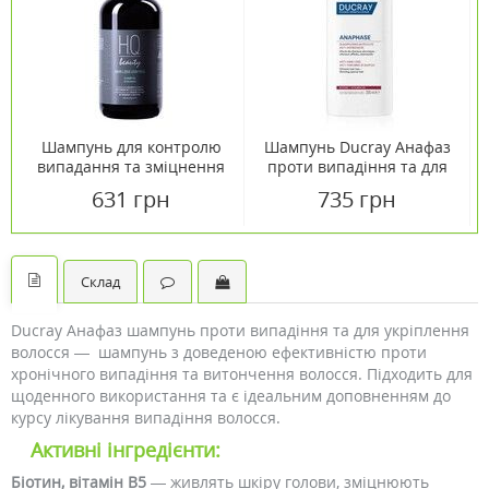
Шампунь для контролю
Шампунь Ducray Анафаз
випадання та зміцнення
проти випадіння та для
волосся Hair loss control
укріплення волосся 200
631 грн
735 грн
H.Q.Beauty 280 мл
мл
Склад
Ducray Анафаз шампунь проти випадіння та для укріплення
волосся — шампунь з доведеною ефективністю проти
хронічного випадіння та витончення волосся. Підходить для
щоденного використання та є ідеальним доповненням до
курсу лікування випадіння волосся.
Активні інгредієнти:
Біотин, вітамін B5
— живлять шкіру голови, зміцнюють