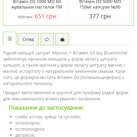
Вітамін D3 1000 МО 60
Вітамін D3 5000 МО
жувальних пастилок ТМ
150мг капсули №90
Кантрі Лайф / Country
651 грн
377 грн
930 грн
Life
Склад
Рідкий кальцій Цитрат Магнію + Вітамін D3 від Bluebonnet
забезпечує організм кальцієм у формі хелату цитрату
кальцію, а також магнієм у формі хелату цитрату магнію і
магнію аспартату з натуральним лимонним смаком. Крім
того, ця формула містить вітамін D3 (холекальциферол) з
натурального ланоліну.
Продукт виготовлений в зручній для прийому рідкій формі
для максимального всмоктування і засвоєння.
Показання до застосування:
слабкі кістки, хрящі та суглоби;
остеопороз;
остеохондроз;
депресія;