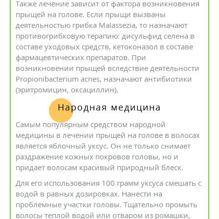
Также лечение зависит от фактора возникновения
прыщей на голове. Если прыщи вызваны
деятельностью грибка Malassezia, то назначают
противогрибковую терапию: дисульфид селена в
составе уходовых средств, кетоконазол в составе
фармацевтических препаратов. При
возникновении прыщей вследствие деятельности
Propionibacterium acnes, назначают антибиотики
(эритромицин, оксациллин).
Народная медицина
Самым популярным средством народной
медицины в лечении прыщей на голове в волосах
является яблочный уксус. Он не только снимает
раздражение кожных покровов головы, но и
придает волосам красивый природный блеск.
Для его использования 100 грамм уксуса смешать с
водой в равных дозировках. Нанести на
проблемные участки головы. Тщательно промыть
волосы теплой водой или отваром из ромашки,