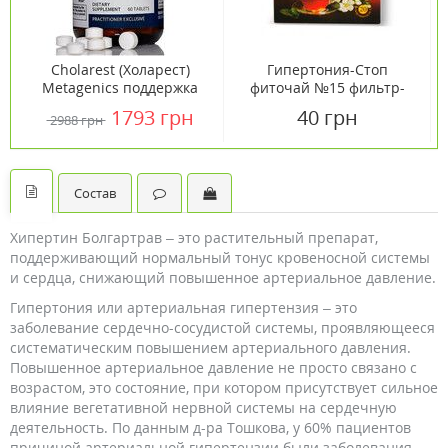
Cholarest (Холарест)
Гипертония-Стоп
Metagenics поддержка
фиточай №15 фильтр-
сердечно-сосудистой
пакеты 1,5 г 20 штук
1793 грн
40 грн
2988 грн
системы 60 таблеток
Состав
Хипертин Болгартрав – это растительный препарат,
поддерживающий нормальный тонус кровеносной системы
и сердца, снижающий повышенное артериальное давление.
Гипертония или артериальная гипертензия – это
заболевание сердечно-сосудистой системы, проявляющееся
систематическим повышением артериального давления.
Повышенное артериальное давление не просто связано с
возрастом, это состояние, при котором присутствует сильное
влияние вегетативной нервной системы на сердечную
деятельность. По данным д-ра Тошкова, у 60% пациентов
причиной артериальной гипертензии были заболевания