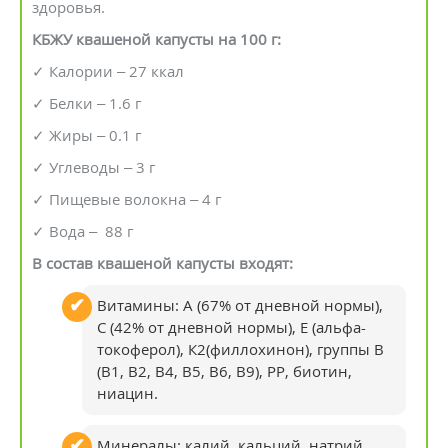
здоровья.
КБЖУ квашеной капусты на 100 г:
✓ Калории – 27 ккал
✓ Белки – 1.6 г
✓ Жиры – 0.1 г
✓ Углеводы – 3 г
✓ Пищевые волокна – 4 г
✓ Вода – 88 г
В состав квашеной капусты входят:
Витамины: А (67% от дневной нормы),
С (42% от дневной нормы), Е (альфа-
токоферол), К2(филлохинон), группы В
(В1, В2, В4, В5, В6, В9), РР, биотин,
ниацин.
Минералы: калий, кальций, натрий,