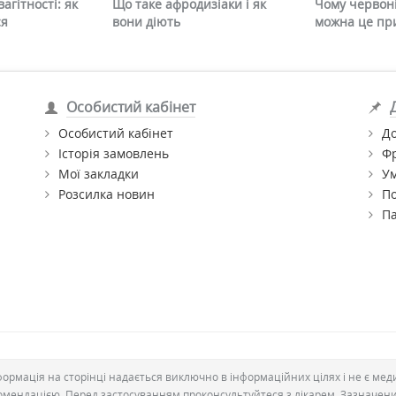
агітності: як
Що таке афродизіаки і як
Чому червоні
ся
вони діють
можна це пр
Особистий кабінет
Особистий кабінет
До
Історія замовлень
Ф
Мої закладки
Ум
Розсилка новин
По
П
формація на сторінці надається виключно в інформаційних цілях і не є ме
омендацією. Перед застосуванням проконсультуйтеся з лікарем. Зазначен