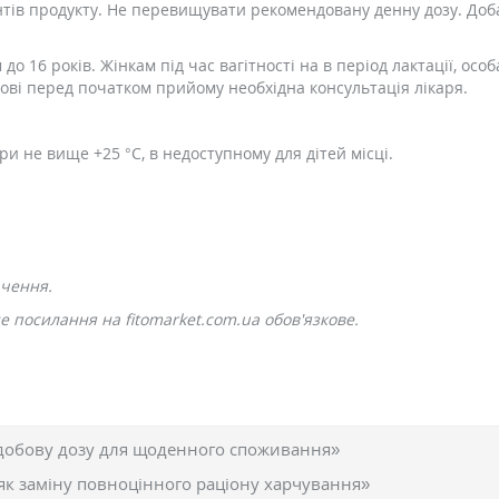
тів продукту. Не перевищувати рекомендовану денну дозу. Доб
 до 16 років. Жінкам під час вагітності на в період лактації, о
ові перед початком прийому необхідна консультація лікаря.
ри не вище +25 °С, в недоступному для дітей місці.
ачення.
 посилання на fitomarket.com.ua обов'язкове.
добову дозу для щоденного споживання»
як заміну повноцінного раціону харчування»