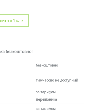
ити в 1 клік
авка безкоштовно!
безкоштовно
тимчасово не доступний
за тарифом
перевізника
за тарифом