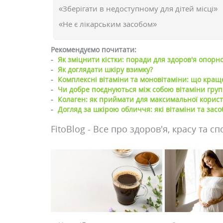
«Зберігати в недоступному для дітей місці»
«Не є лікарським засобом»
Рекомендуємо почитати:
-
Як зміцнити кістки: поради для здоров'я опорн
-
Як доглядати шкіру взимку?
-
Комплексні вітаміни та моновітаміни: що кращ
-
Чи добре поєднуються між собою вітаміни груп
-
Колаген: як приймати для максимальної корист
-
Догляд за шкірою обличчя: які вітаміни та зас
FitoBlog - Все про здоров'я, красу та сп