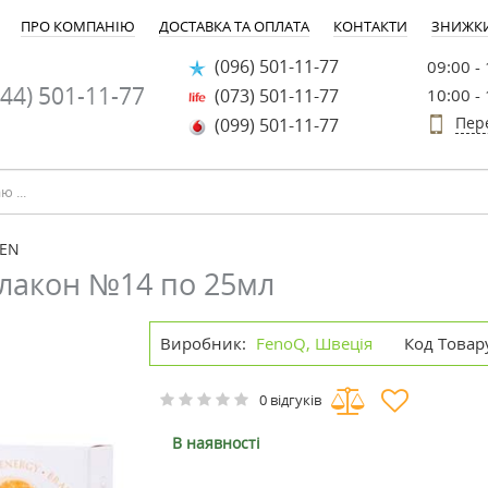
ПРО КОМПАНІЮ
ДОСТАВКА ТА ОПЛАТА
КОНТАКТИ
ЗНИЖК
(096) 501-11-77
09:00 -
44) 501-11-77
(073) 501-11-77
10:00 -
Пер
(099) 501-11-77
GEN
флакон №14 по 25мл
Виробник:
FenoQ, Швеція
Код Товар
0 відгуків
В наявності