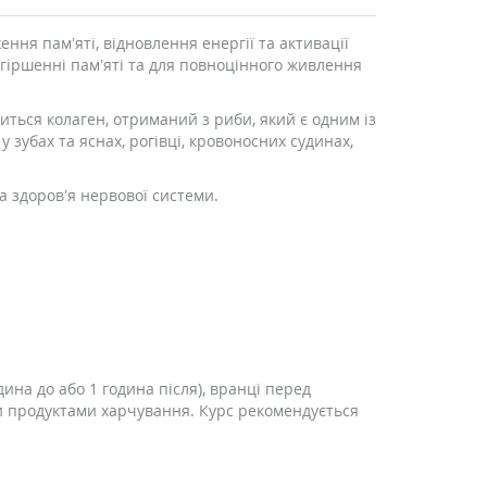
ння пам’яті, відновлення енергії та активації
огіршенні пам’яті та для повноцінного живлення
ститься колаген, отриманий з риби, який є одним із
 у зубах та яснах, рогівці, кровоносних судинах,
а здоров’я нервової системи.
ина до або 1 година після), вранці перед
ми продуктами харчування. Курс рекомендується