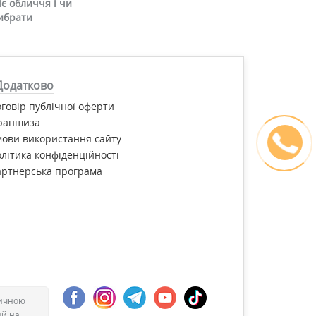
є обличчя і чи
ибрати
Додатково
говір публічної оферти
раншиза
ови використання сайту
літика конфіденційності
артнерська програма
дичною
ий на