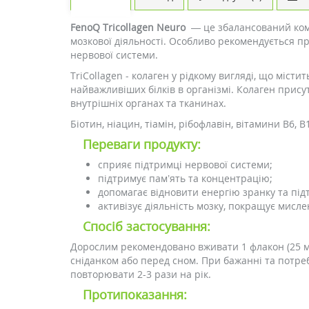
FenoQ Tricollagen Neuro
— це збалансований компл
мозкової діяльності. Особливо рекомендується пр
нервової системи.
TriCollagen - колаген у рідкому вигляді, що місти
найважливіших білків в організмі. Колаген присутні
внутрішніх органах та тканинах.
Біотин, ніацин, тіамін, рібофлавін, вітамини B6
Переваги продукту:
сприяє підтримці нервової системи;
підтримує пам’ять та концентрацію;
допомагає відновити енергію зранку та підт
активізує діяльність мозку, покращує мисл
Спосіб застосування:
Дорослим рекомендовано вживати 1 флакон (25 мл)
сніданком або перед сном. При бажанні та потре
повторювати 2-3 рази на рік.
Протипоказання: