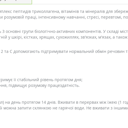
екс пептидів триколлагена, вітамінів та мінералів для збереже
и розумовій праці, інтенсивному навчанні, стресі, перевтомі, п
ть 3 основні групи біологічно-активних компонентів. У складі мі
й у шкірі, кістках, хрящах, сухожиллях, зв'язках, м'язах, а також
, B12 та C допомогають підтримувати нормальний обмін речовин т
римує її стабільний рівень протягом дня;
ення, підвищує розумову працездатність.
 на день протягом 14 днів. Вживати в перервах між їжею (1 год
бі можна запити склянкою не гарячої води. Не вживати з інши