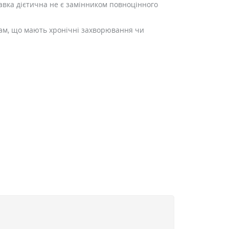
авка дієтична не є замінником повноцінного
собам, що мають хронічні захворювання чи