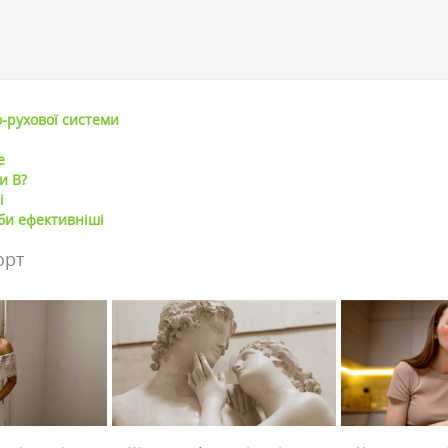
о-рухової системи
е
и В?
і
оби ефективніші
орт