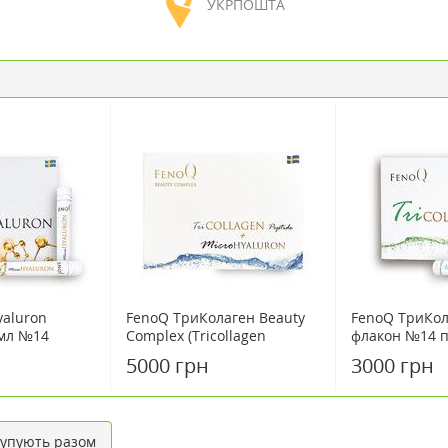
УКРПОШТА
yaluron
FenoQ ТриКолаген Beauty
FenoQ ТриКола
 мл №14
Complex (Tricollagen
флакон №14 п
Peptide+MicroHyaluron)
5000 грн
3000 грн
флакон по 25 мл №28
упують разом