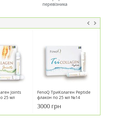
перевізника
ген Joints
FenoQ ТриКолаген Peptide
FenoQ ТриКо
о 25 мл
флакон по 25 мл №14
Testoreval ф
25 мл
3000 грн
3000 грн