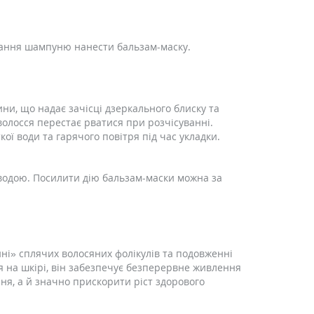
ування шампуню нанести бальзам-маску.
ни, що надає зачісці дзеркального блиску та
волосся перестає рватися при розчісуванні.
ої води та гарячого повітря під час укладки.
 водою. Посилити дію бальзам-маски можна за
ні» сплячих волосяних фолікулів та подовженні
ся на шкірі, він забезпечує безперервне живлення
ня, а й значно прискорити ріст здорового