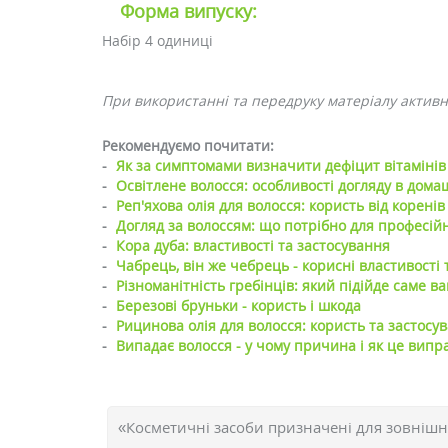
Форма випуску:
Набір 4 одиниці
При використанні та передруку матеріалу активн
Рекомендуємо почитати:
-
Як за симптомами визначити дефіцит вітамінів 
-
Освітлене волосся: особливості догляду в дома
-
Реп'яхова олія для волосся: користь від коренів
-
Догляд за волоссям: що потрібно для професійн
-
Кора дуба: властивості та застосування
-
Чабрець, він же чебрець - корисні властивості
-
Різноманітність гребінців: який підійде саме ва
-
Березові бруньки - користь і шкода
-
Рицинова олія для волосся: користь та застосу
-
Випадає волосся - у чому причина і як це випр
«Косметичні засоби призначені для зовнішн