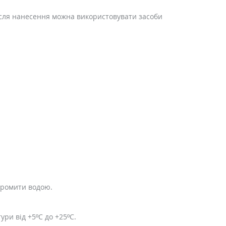
ісля нанесення можна використовувати засоби
промити водою.
ури від +5ºС до +25ºС.