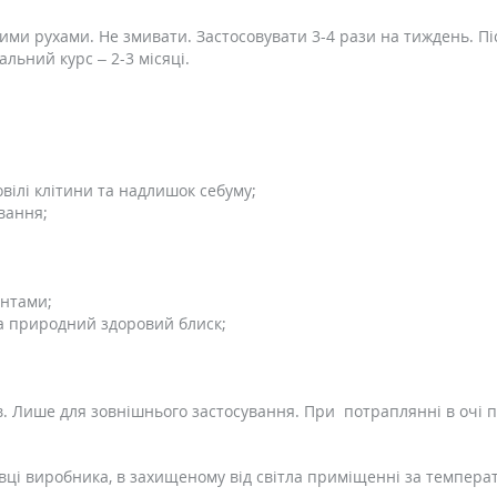
ими рухами. Не змивати. Застосовувати 3-4 рази на тиждень. П
альний курс – 2-3 місяці.
вілі клітини та надлишок себуму;
вання;
нтами;
та природний здоровий блиск;
в. Лише для зовнішнього застосування. При потраплянні в очі 
овці виробника, в захищеному від світла приміщенні за температ