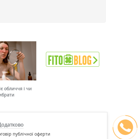
є обличчя і чи
ибрати
Додатково
говір публічної оферти