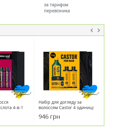
за тарифом
перевізника
осся
Набір для догляду за
Набір Компле
слота 4-в-1
волоссям Castor 4 одиниці
за волоссям 
засоби)
946 грн
374 грн