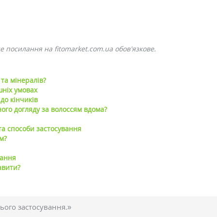
е посилання на fitomarket.com.ua обов'язкове.
та мінералів?
шніх умовах
 до кінчиків
ого догляду за волоссям вдома?
 та способи застосування
м?
вання
авити?
ього застосування.»