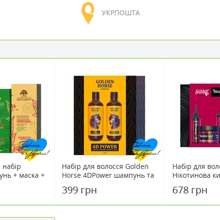
УКРПОШТА
 набір
Набір для волосся Golden
Набір для вол
унь + маска +
Horse 4DPower шампунь та
Нікотинова ки
 типів
маска 2х400мл
399 грн
678 грн