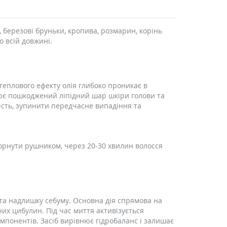
, березові бруньки, кропива, розмарин, корінь
о всій довжині.
теплового ефекту олія глибоко проникає в
ює пошкоджений ліпідний шар шкіри голови та
сть, зупинити передчасне випадіння та
агорнути рушником, через 20-30 хвилин волосся
 та надлишку себуму. Основна дія спрямова на
х цибулин. Під час миття активізується
омпонентів. Засіб вирівнює гідробаланс і залишає