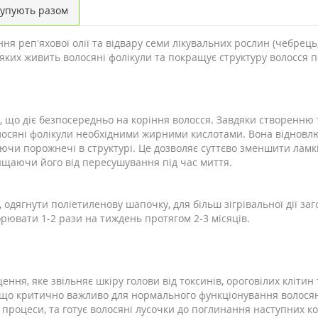
упують разом
ня реп’яхової олії та відвару семи лікувальних рослин (чебрець
 яких живить волосяні фолікули та покращує структуру волосся п
, що діє безпосередньо на коріння волосся. Завдяки створенню 
лосяні фолікули необхідними жирними кислотами. Вона відновл
чи порожнечі в структурі. Це дозволяє суттєво зменшити ламкі
хищаючи його від пересушування під час миття.
, одягнути поліетиленову шапочку, для більш зігрівальної дії з
ювати 1-2 рази на тиждень протягом 2-3 місяців.
ння, яке звільняє шкіру голови від токсинів, ороговілих клітин
 що критично важливо для нормального функціонування волосяни
 процеси, та готує волосяні лусочки до поглинання наступних к