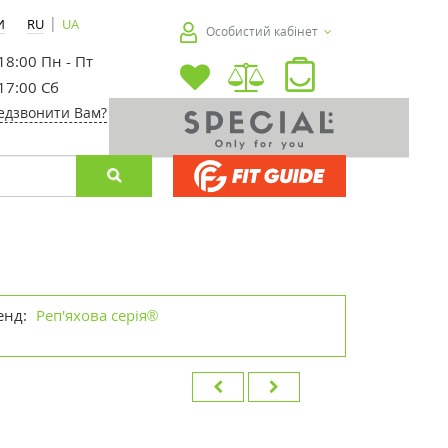
|
И
RU
UA
Особистий кабінет
 18:00 Пн - Пт
 17:00 Сб
едзвонити Вам?
енд:
Реп'яхова серія®