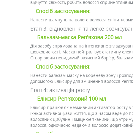
відчуття свіжості, робить волосся сприйнятливи
Спосіб застосування:
Нанести шампунь на вологе волосся, спінити, зм
Етап 3: відновлення та легке розчісув
Бальзам-маска Реп'яхова 200 мл
Дія засобу спрямована на інтенсивне згладжуван
шовковистості. Маска нейтралізує статичну елект
Створюючи невидимий захисний бар’єр, бальзам-м
Спосіб застосування:
Нанести бальзам-маску на кореневу зону і розпо
допомогою Еліксиру для зміцнення волосся Реп'
Етап 4: активація росту
Еліксир Реп’яховий 100 мл
Еліксир працює як незмивний активатор росту з 
їхньої активної фази життя, що з часом веде до 
волосяних цибулин і зміцнює тканини, що утриму
волосся, одночасно надаючи волоссю додатковий 