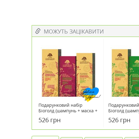
МОЖУТЬ ЗАЦІКАВИТИ
Подарунковий набір
Подарунковий
Біоголд (шампунь + маска +
Біоголд (шамп
крем) для сухого,
крем) для всіх
526 грн
526 грн
пофарбованого і
волосся
пошкодженого волосся