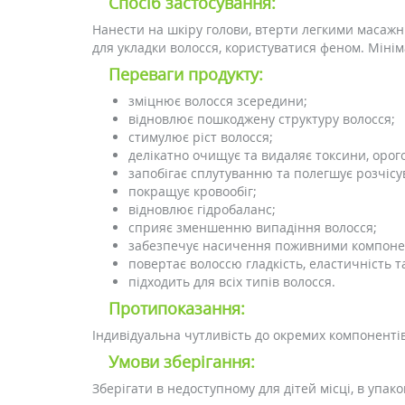
Спосіб застосування:
Нанести на шкіру голови, втерти легкими масажн
для укладки волосся, користуватися феном. Мінім
Переваги продукту:
зміцнює волосся зсередини;
відновлює пошкоджену структуру волосся;
стимулює ріст волосся;
делікатно очищує та видаляє токсини, орого
запобігає сплутуванню та полегшує розчісу
покращує кровообіг;
відновлює гідробаланс;
сприяє зменшенню випадіння волосся;
забезпечує насичення поживними компоне
повертає волоссю гладкість, еластичність 
підходить для всіх типів волосся.
Протипоказання:
Індивідуальна чутливість до окремих компоненті
Умови зберігання:
Зберігати в недоступному для дітей місці, в упак