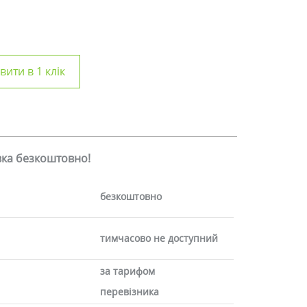
ити в 1 клік
авка безкоштовно!
безкоштовно
тимчасово не доступний
за тарифом
перевізника