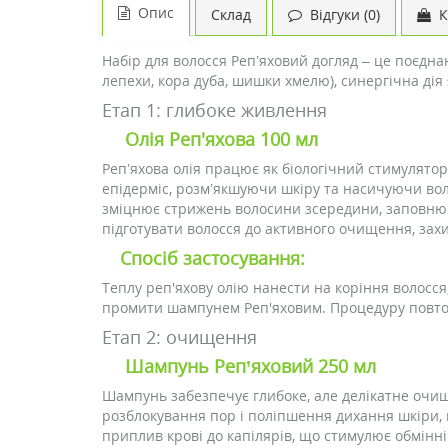
Опис
Склад
Відгуки (0)
К
Набір для волосся Реп’яховий догляд – це поєднан
лепехи, кора дуба, шишки хмелю), синергічна дія
Етап 1: глибоке живлення
Олія Реп'яхова 100 мл
Реп’яхова олія працює як біологічний стимулятор
епідерміс, розм’якшуючи шкіру та насичуючи во
зміцнює стрижень волосини зсередини, заповнюю
підготувати волосся до активного очищення, за
Спосіб застосування:
Теплу реп'яхову олію нанести на коріння волосся
промити шампунем Реп'яховим. Процедуру повтор
Етап 2: очищення
Шампунь Реп’яховий 250 мл
Шампунь забезпечує глибоке, але делікатне очище
розблокування пор і поліпшення дихання шкіри,
приплив крові до капілярів, що стимулює обмінні