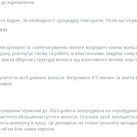
м до відновлення.
ити водою. За необхідності процедуру повторити. Після застос
ання
ня кутикули та «запечатування» вологи всередині кожної волоси
рику, розплутує пасма та робить їх еластичними, завдяки чому 
аска оберігає структуру волосся від агресивного впливу жорстк
ділити по всій довжині волосся. Витримати 3-5 хвилин та змити
яховий.
тривалим терміном дії. Його робота зосереджена на «пробуджен
помітного збільшення густоти волосся. Оскільки засіб залишаєть
ють волосину в лунці. Це допомагає не тільки зупинити випадін
об’єм біля самих коренів.