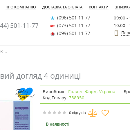
ПРО КОМПАНІЮ
ДОСТАВКА ТА ОПЛАТА
КОНТАКТИ
ЗНИЖК
(096) 501-11-77
09:00 -
44) 501-11-77
(073) 501-11-77
10:00 -
Пер
(099) 501-11-77
овий догляд 4 одиниці
Виробник:
Голден-Фарм, Україна
Бр
Код Товару:
758950
0 відгуків
В наявності