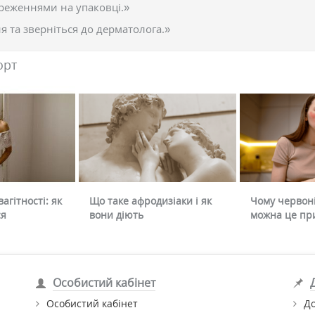
реженнями на упаковці.»
 та зверніться до дерматолога.»
орт
агітності: як
Що таке афродизіаки і як
Чому червоні
ся
вони діють
можна це пр
Особистий кабінет
Особистий кабінет
До