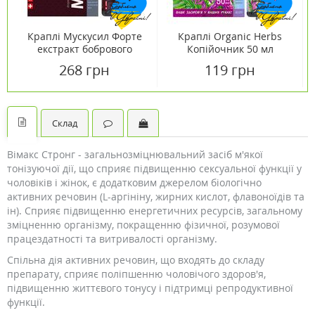
Краплі Мускусил Форте
Краплі Organic Herbs
екстракт бобрового
Копійочник 50 мл
струменя 50 мл
268 грн
119 грн
Склад
Вімакс Стронг - загальнозміцнювальний засіб м'якої
тонізуючої дії, що сприяє підвищенню сексуальної функції у
чоловіків і жінок, є додатковим джерелом біологічно
активних речовин (L-аргініну, жирних кислот, флавоноїдів та
ін). Сприяє підвищенню енергетичних ресурсів, загальному
зміцненню організму, покращенню фізичної, розумової
працездатності та витривалості організму.
Спільна дія активних речовин, що входять до складу
препарату, сприяє поліпшенню чоловічого здоров'я,
підвищенню життєвого тонусу і підтримці репродуктивної
функції.