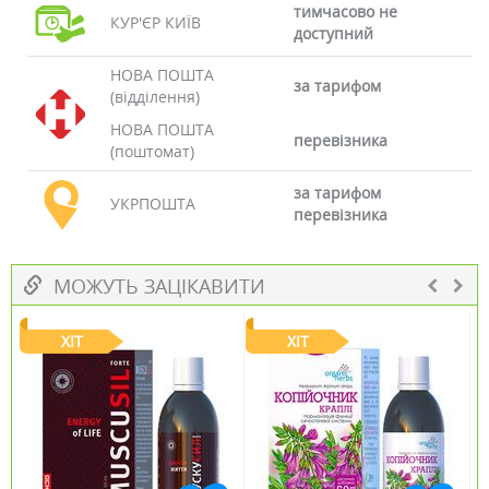
тимчасово не
КУР'ЄР КИЇВ
доступний
НОВА ПОШТА
за тарифом
(відділення)
НОВА ПОШТА
перевізника
(поштомат)
за тарифом
УКРПОШТА
перевізника
МОЖУТЬ ЗАЦІКАВИТИ
ХІТ
ХІТ