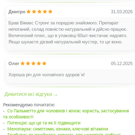
Дмитро
31.03.2026
Брав Вімакс Стронг за порадою знайомого. Препарат
непоганий, склад повністю натуральний и дійсно працює.
Величезний плюс, що в упаковці 60шт-вистачає надовго.
Якщо шукаєте дієвий натуральний юустер, то це воно.
Олег
05.12.2025
Хороша річ для чоловічого здоров`я!
Дивитися всі відгуки →
Рекомендуємо почитати:
-
Со Пальметто для чоловіків і жінок: користь, застосування
та особливості
-
Потенція: що це та як її підвищити
-
Менопауза: симптоми, ознаки, ключові вітаміни
-
Трибулус: як приймати, користь для чоловіків, побічні