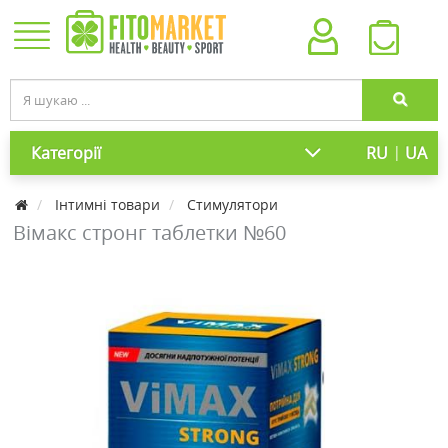
|
Категорії
RU
UA
Інтимні товари
Стимулятори
Вімакс стронг таблетки №60