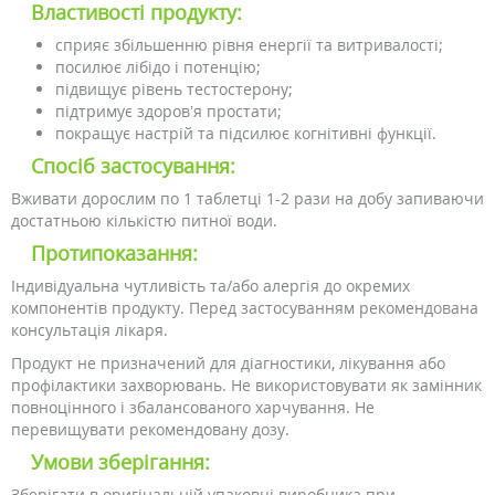
Властивості продукту:
сприяє збільшенню рівня енергії та витривалості;
посилює лібідо і потенцію;
підвищує рівень тестостерону;
підтримує здоров’я простати;
покращує настрій та підсилює когнітивні функції.
Спосіб застосування:
Вживати дорослим по 1 таблетці 1-2 рази на добу запиваючи
достатньою кількістю питної води.
Протипоказання:
Індивідуальна чутливість та/або алергія до окремих
компонентів продукту. Перед застосуванням рекомендована
консультація лікаря.
Продукт не призначений для діагностики, лікування або
профілактики захворювань. Не використовувати як замінник
повноцінного і збалансованого харчування. Не
перевищувати рекомендовану дозу.
Умови зберігання:
Зберігати в оригінальній упаковці виробника при