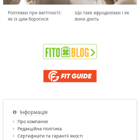
:
Що таке афродизіаки і як
Чому червоніє обличчя і
вони діють
чи можна це прибрати
Інформація
Про компанію
Редакційна політика
Сертифікати та гарантії якості