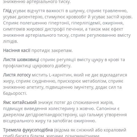
зниженню артеріального тиску.
Глід
усуває відчуття важкості в шлунку, сприяє травленню,
усуває дизентерію, стимулює кровообіг й усуває застій крові.
Сприяє полегшенню гіпертонії, гіперліпідемії, ожиріння,
симптомів жирової дистрофії печінки, а також має ефект
зниження артеріального тиску, сприяє регулюванню вмісту
ліпідів.
Насіння касії
протидіє закрепам.
Листя шовковиці
сприяє регуляції вмісту цукру в крові та
профілактиці цукрового діабету.
Листя лотосу
містить L-карнітин, який не дає відкладатися
жиру, сприяє схудненню, прискорює метаболізм, сприяє
зниженню апетиту, підвищенню імунітету, додає сил та
бадьорості.
Ямс китайський
знижує потяг до споживання жирів,
підвищує виведення холестерину з жовчю. Сапоніни є
джерелом дегідроепіандростерону, що гальмує утворення
вісцерального жиру та запобігає ожирінню.
Тремела фукусоподібна
(відома як сніжний або кораловий
гриб) багата білком, жирами, різноманітними