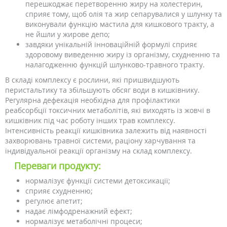
перешкоджає перетворенню жиру на холестерин,
сприяє тому, щоб олія та жир сепарувалися у шлунку та
виконували функцію мастила для кишкового тракту, а
не йшли у жирове депо;
завдяки унікальній інноваційній формулі сприяє
здоровому виведенню жиру із організму, схудненню та
налагодженню функцій шлунково-травного тракту.
В складі комплексу є рослини, які пришвидшують
перистальтику та збільшують обсяг води в кишківнику.
Регулярна дефекація необхідна для профілактики
реабсорбції токсичних метаболітів, які виходять із жовчі в
кишківник під час роботу інших трав комплексу.
Інтенсивність реакції кишківника залежить від наявності
захворювань травної системи, раціону харчування та
індивідуальної реакції організму на склад комплексу.
Переваги продукту:
нормалізує функції системи детоксикації;
сприяє схудненню;
регулює апетит;
надає лімфодренажний ефект;
нормалізує метаболічні процеси;