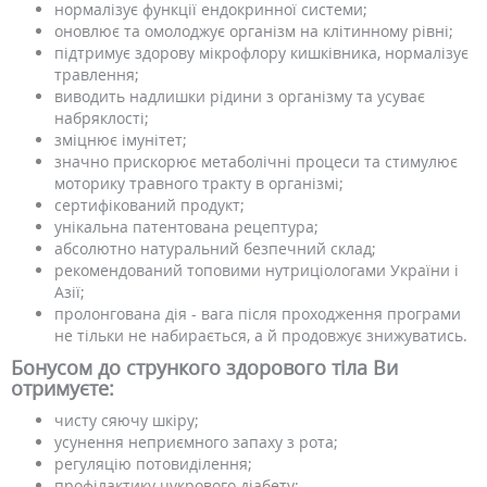
нормалізує функції ендокринної системи;
оновлює та омолоджує організм на клітинному рівні;
підтримує здорову мікрофлору кишківника, нормалізує
травлення;
виводить надлишки рідини з організму та усуває
набряклості;
зміцнює імунітет;
значно прискорює метаболічні процеси та стимулює
моторику травного тракту в організмі;
сертифікований продукт;
унікальна патентована рецептура;
абсолютно натуральний безпечний склад;
рекомендований топовими нутриціологами України і
Азії;
пролонгована дія - вага після проходження програми
не тільки не набирається, а й продовжує знижуватись.
Бонусом до стрункого здорового тіла Ви
отримуєте:
чисту сяючу шкіру;
усунення неприємного запаху з рота;
регуляцію потовиділення;
профілактику цукрового діабету;