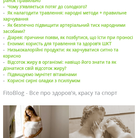
ранок правильно
-
Чому з'являється потяг до солодкого?
-
Як налагодити травлення: народні методи + правильне
харчування
-
Як безпечно підвищити артеріальний тиск народними
засобами?
-
Діарея: причини появи, як позбутися, що їсти при проносі
-
Ензими: користь для травлення та здоров'я ШКТ
-
Низькокалорійні продукти: як харчуватися ситно та
корисно
-
Відсоток жиру в організмі: навіщо його знати та як
дізнатися свій відсоток жиру?
-
Підвищуємо імунітет вітамінами
-
Корисні сирні оладки з псиліумом
FitoBlog - Все про здоров'я, красу та спорт