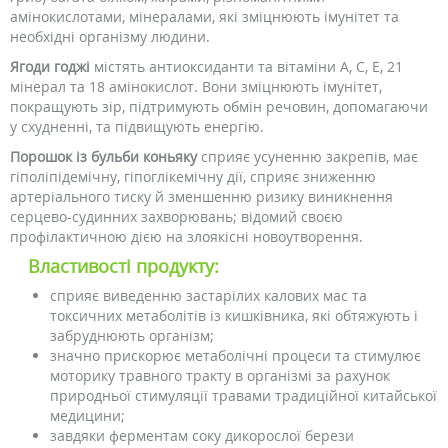
амінокислотами, мінералами, які зміцнюють імунітет та
необхідні організму людини.
Ягоди годжі
містять антиоксиданти та вітаміни A, C, E, 21
мінерал та 18 амінокислот. Вони зміцнюють імунітет,
покращують зір, підтримують обмін речовин, допомагаючи
у схудненні, та підвищують енергію.
Порошок із бульби коньяку
сприяє усуненню закрепів, має
гіполіпідемічну, гіпоглікемічну дії, сприяє зниженню
артеріального тиску й зменшенню ризику виникнення
серцево-судинних захворювань; відомий своєю
профілактичною дією на злоякісні новоутворення.
Властивості продукту:
сприяє виведенню застарілих калових мас та
токсичних метаболітів із кишківника, які обтяжують і
забруднюють організм;
значно прискорює метаболічні процеси та стимулює
моторику травного тракту в організмі за рахунок
природньої стимуляції травами традиційної китайської
медицини;
завдяки ферментам соку дикорослої берези