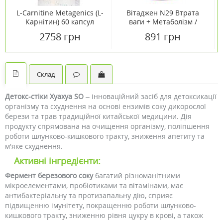
L-Carnitine Metagenics (L-
Вітаджен N29 Втрата
Карнітин) 60 капсул
ваги + Метаболізм /
Vitagen Weight Loss +
2758 грн
891 грн
Methabolism капсули
№60
Склад
Детокс-стіки Хуахуа SO
– інноваційний засіб для детоксикації
організму та схуднення на основі ензимів соку дикорослої
берези та трав традиційної китайської медицини. Дія
продукту спрямована на очищення організму, поліпшення
роботи шлунково-кишкового тракту, зниження апетиту та
м'яке схуднення.
Активні інгредієнти:
Фермент березового соку
багатий різноманітними
мікроелементами, пробіотиками та вітамінами, має
антибактеріальну та протизапальну дію, сприяє
підвищенню імунітету, покращенню роботи шлунково-
кишкового тракту, зниженню рівня цукру в крові, а також