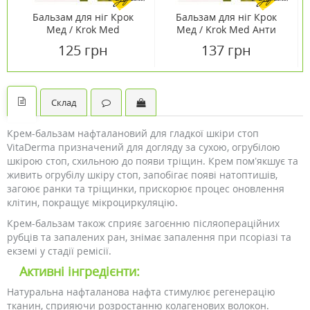
Бальзам для ніг Крок
Бальзам для ніг Крок
Мед / Krok Med
Мед / Krok Med Анти
Антимозолін 75 мл
Тріщини 75 мл
125 грн
137 грн
Склад
Крем-бальзам нафталановий для гладкої шкіри стоп
VitaDerma призначений для догляду за сухою, огрубілою
шкірою стоп, схильною до появи тріщин. Крем пом’якшує та
живить огрубілу шкіру стоп, запобігає появі натоптишів,
загоює ранки та тріщинки, прискорює процес оновлення
клітин, покращує мікроциркуляцію.
Крем-бальзам також сприяє загоєнню післяопераційних
рубців та запалених ран, знімає запалення при псоріазі та
екземі у стадії ремісії.
Активні інгредієнти:
Натуральна нафталанова нафта стимулює регенерацію
тканин, сприяючи розростанню колагенових волокон.