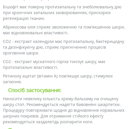
Бішофіт має помірну протизапальну та знеболювальну дію
при хронічних запальних захворюваннях, прискорює
регенерацію тканин.
Абрикосова олія сприяє зволоженню та пом’якшенню шкіри,
має відновлювальні властивості.
CO2 - екстракт календули має протизапальну, бактерицидну
та дезінфікуючу дію, сприяє пригніченню процесів
ороговіння шкіри.
CO2 - екстракт мускатного горіха тонізує шкіру, має
протизапальні властивості.
Ретинолу ацетат (вітамін А) пом’якшує шкіру, стимулює
загоєння.
Спосіб застосування:
Наносити невелику кількість крему-бальзаму на очищену
шкіру стоп. Рекомендується надягти бавовняні шкарпетки.
Процедуру повторювати щодня до відновлення нормальних
шкірних покривів. Для отримання стійкого ефекту
рекомендується заздалегідь розпарити ноги.