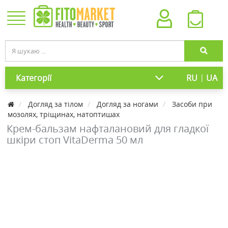
|
Категорії
RU
UA
Догляд за тілом
Догляд за ногами
Засоби при
мозолях, тріщинах, натоптишах
Крем-бальзам нафталановий для гладкої
шкіри стоп VitaDerma 50 мл