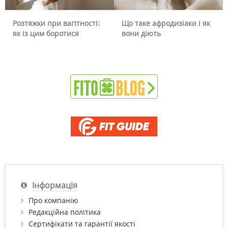
вагітності:
Що таке афродизіаки і як
Чому червоніє о
отися
вони діють
чи можна це пр
Інформація
Про компанію
Редакційна політика
Сертифікати та гарантії якості