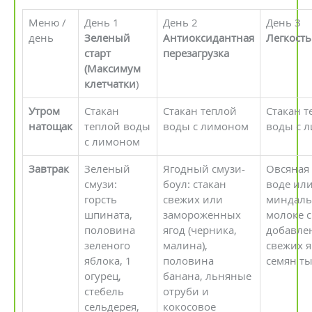
Меню /
День 1
День 2
День 3
день
Зеленый
Антиоксидантная
Легкость
старт
перезагрузка
(Максимум
клетчатки
)
Утром
Стакан
Стакан теплой
Стакан т
натощак
теплой воды
воды с лимоном
воды с 
с лимоном
Завтрак
Зеленый
Ягодный смузи-
Овсяная
смузи:
боул: стакан
воде ил
горсть
свежих или
миндал
шпината,
замороженных
молоке с
половина
ягод (черника,
добавле
зеленого
малина),
свежих я
яблока, 1
половина
семян т
огурец,
банана, льняные
стебель
отруби и
сельдерея,
кокосовое