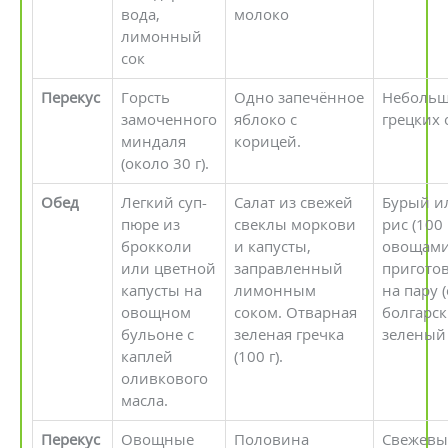
вода,
молоко
лимонный
сок
Перекус
Горсть
Одно запечённое
Небольш
замоченного
яблоко с
грецких 
миндаля
корицей.
(около 30 г).
Обед
Легкий суп-
Салат из свежей
Бурый и
пюре из
свеклы моркови
рис (100 
брокколи
и капусты,
овощами
или цветной
заправленный
пригото
капусты на
лимонным
на пару 
овощном
соком. Отварная
болгарск
бульоне с
зеленая гречка
зеленый 
каплей
(100 г).
оливкового
масла.
Перекус
Овощные
Половина
Свежев