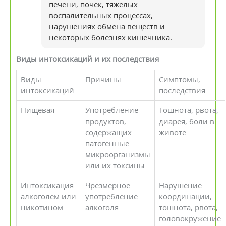
печени, почек, тяжелых
воспалительных процессах,
нарушениях обмена веществ и
некоторых болезнях кишечника.
Виды интоксикаций и их последствия
Виды
Причины
Симптомы,
интоксикаций
последствия
Пищевая
Употребление
Тошнота, рвота,
продуктов,
диарея, боли в
содержащих
животе
патогенные
микроорганизмы
или их токсины
Интоксикация
Чрезмерное
Нарушение
алкоголем или
употребление
координации,
никотином
алкоголя
тошнота, рвота,
головокружение