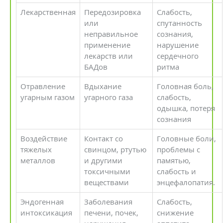
Лекарственная
Передозировка
Слабость,
или
спутанность
неправильное
сознания,
применение
нарушение
лекарств или
сердечного
БАДов
ритма
Отравление
Вдыхание
Головная боль,
угарным газом
угарного газа
слабость,
одышка, потеря
сознания
Воздействие
Контакт со
Головные боли,
тяжелых
свинцом, ртутью
проблемы с
металлов
и другими
памятью,
токсичными
слабость и
веществами
энцефалопатия.
Эндогенная
Заболевания
Слабость,
интоксикация
печени, почек,
снижение