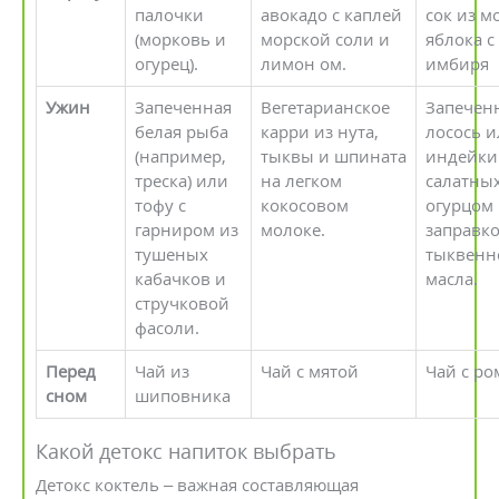
палочки
авокадо с каплей
сок из м
(морковь и
морской соли и
яблока с
огурец).
лимон ом.
имбиря
Ужин
Запеченная
Вегетарианское
Запечен
белая рыба
карри из нута,
лосось 
(например,
тыквы и шпината
индейки
треска) или
на легком
салатных
тофу с
кокосовом
огурцом
гарниром из
молоке.
заправко
тушеных
тыквенн
кабачков и
масла.
стручковой
фасоли.
Перед
Чай из
Чай с мятой
Чай с р
сном
шиповника
Какой детокс напиток выбрать
Детокс коктель – важная составляющая