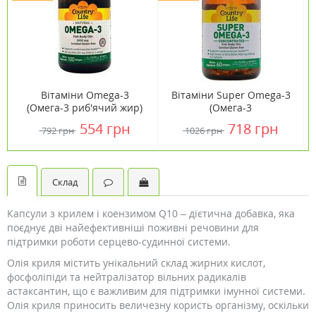
Вітаміни Omega-3
Вітаміни Super Omega-3
(Омега-3 риб'ячий жир)
(Омега-3
1000 мг 100 капсул ТМ
концентрований
554 грн
718 грн
792 грн
1026 грн
Кантрі Лайф / Country
риб'ячий жир) 60 капсул
Life
ТМ Кантрі Лайф /
Country Life
Склад
Капсули з крилем і коензимом Q10 – дієтична добавка, яка
поєднує дві найефективніші поживні речовини для
підтримки роботи серцево-судинної системи.
Олія криля містить унікальний склад жирних кислот,
фосфоліпіди та нейтралізатор вільних радикалів
астаксантин, що є важливим для підтримки імунної системи.
Олія криля приносить величезну користь організму, оскільки