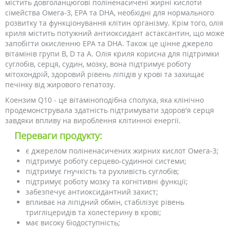
містить довголанцюгові поліненасичені жирні кислоти
сімейства Омега-3, ЕРА та DHA, необхідні для нормального
розвитку та функціонування клітин організму. Крім того, олія
криля містить потужний антиоксидант астаксантин, що може
запобігти окисленню EPA та DHA. Також це цінне джерело
вітамінів групи B, D та А. Олія криля корисна для підтримки
суглобів, серця, судин, мозку, вона підтримує роботу
мітохондрій, здоровий рівень ліпідів у крові та захищає
печінку від жирового гепатозу.
Коензим Q10 - це вітаміноподібна сполука, яка клінічно
продемонструвала здатність підтримувати здоров'я серця
завдяки впливу на вироблення клітинної енергії.
Переваги продукту:
є джерелом поліненасичених жирних кислот Омега-3;
підтримує роботу серцево-судинної системи;
підтримує гнучкість та рухливість суглобів;
підтримує роботу мозку та когнітивні функції;
забезпечує антиоксидантний захист;
впливає на ліпідний обмін, стабілізує рівень
тригліцеридів та холестерину в крові;
має високу біодоступність;