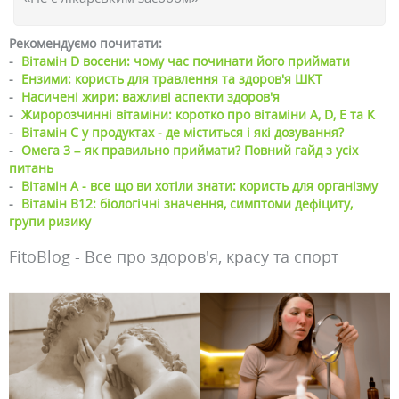
Рекомендуємо почитати:
-
Вітамін D восени: чому час починати його приймати
-
Ензими: користь для травлення та здоров'я ШКТ
-
Насичені жири: важливі аспекти здоров'я
-
Жиророзчинні вітаміни: коротко про вітаміни A, D, E та K
-
Вітамін С у продуктах - де міститься і які дозування?
-
Омега 3 – як правильно приймати? Повний гайд з усіх
питань
-
Вітамін А - все що ви хотіли знати: користь для організму
-
Вітамін B12: біологічні значення, симптоми дефіциту,
групи ризику
FitoBlog - Все про здоров'я, красу та спорт