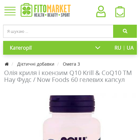
|
Категорії
RU
UA
Дієтичні добавки
Омега 3
Олія криля і коензим Q10 Krill & CoQ10 ТМ
Нау Фудс / Now Foods 60 гелевих капсул