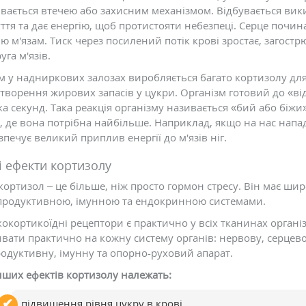
вається втечею або захисним механізмом. Відбувається вики
ття та дає енергію, щоб протистояти небезпеці. Серце почи
ю м'язам. Тиск через посилений потік крові зростає, загострю
уга м'язів.
м у надниркових залозах виробляється багато кортизолу дл
творення жирових запасів у цукри. Організм готовий до «відб
ка секунд. Така реакція організму називається «бий або біж
, де вона потрібна найбільше. Наприклад, якщо на нас напад
зпечує великий приплив енергії до м'язів ніг.
і ефекти кортизолу
кортизол – це більше, ніж просто гормон стресу. Він має ши
продуктивною, імунною та ендокринною системами.
окортикоїдні рецептори є практично у всіх тканинах органі
вати практично на кожну систему органів: нервову, серцево
одуктивну, імунну та опорно-руховий апарат.
нших ефектів кортизолу належать:
підвищення рівня цукру в крові