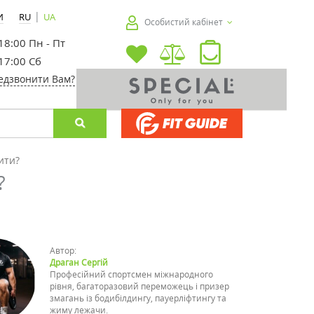
|
И
RU
UA
Особистий кабінет
 18:00 Пн - Пт
 17:00 Сб
едзвонити Вам?
ити?
?
Автор:
Драган Сергій
Професійний спортсмен міжнародного
рівня, багаторазовий переможець і призер
змагань із бодибілдингу, пауерліфтингу та
жиму лежачи.