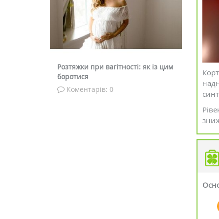
ті: як із цим
Що таке афродизіаки і як вони
Чому чер
Корт
діють
можна ц
надн
Коментарів: 0
Комен
синт
Ріве
зниж
Осно