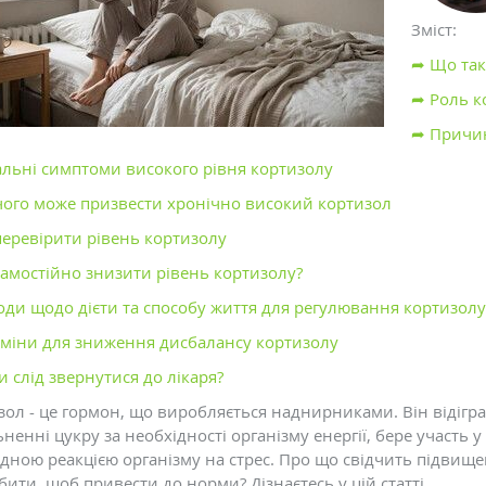
Зміст:
➦ Що так
➦ Роль к
➦ Причин
альні симптоми високого рівня кортизолу
чого може призвести хронічно високий кортизол
перевірити рівень кортизолу
самостійно знизити рівень кортизолу?
оди щодо дієти та способу життя для регулювання кортизолу
аміни для зниження дисбалансу кортизолу
 слід звернутися до лікаря?
зол - це гормон, що виробляється наднирниками. Він відігра
ненні цукру за необхідності організму енергії, бере участь у 
дною реакцією організму на стрес. Про що свідчить підвище
ити, щоб привести до норми? Дізнаєтесь у цій статті.