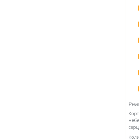
Реа
Корт
небе
серц
Коли