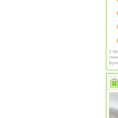
У пр
глюк
бути