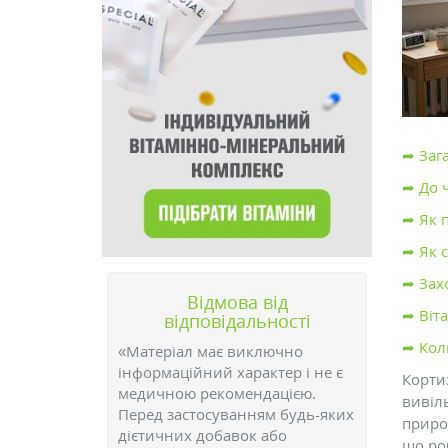
➦ Заг
➦ До 
➦ Як 
➦ Як 
➦ Зах
Відмова від
➦ Віт
відповідальності
➦ Коли
«Матеріал має виключно
інформаційний характер і не є
Корти
медичною рекомендацією.
вивіль
Перед застосуванням будь-яких
приро
дієтичних добавок або
що роб