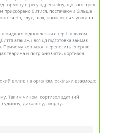
д гормону стресу адреналіну, що загострює
нає прискорено битися, постачаючи більше
ються зір, слух, нюх, посилюється увага та
я швидкого відновлення енергії шляхом
иття атаки», і вся ця підготовка займає
и». Причому кортизол переносить енергію
ає тварина й потрібно бігти, кортизол
рокий вплив на організм, оскільки взаємодіє
зму. Таким чином, кортизол здатний
-судинну, дихальну, шкірну,