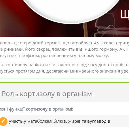
воніє обличчя і чи
Детокс: програми та препарати
изол - це стероїдний гормон, що виробляється з холестерину
е прибрати
для очистки організму
ирниками. Його секреція залежить від іншого гормону, АКТ
тарів: 0
Коментарів: 0
езується гіпофізом, розташованим у нашому мозку.
нь кортизолу варіюється в залежності від часу дня та ночі: 
ується протягом дня, досягаючи мінімального значення уве
Роль кортизолу в організмі
вні функції кортизолу в організмі:
участь у метаболізмі білків, жирів та вуглеводів