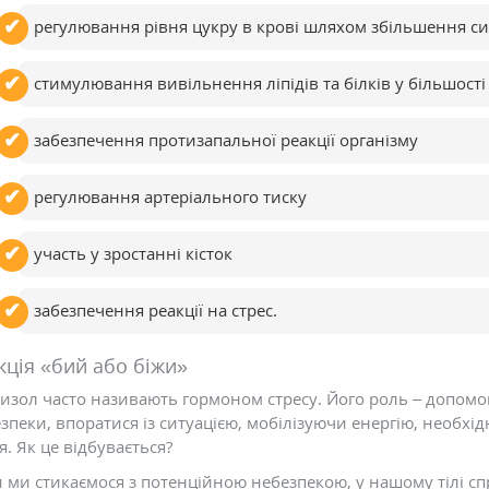
регулювання рівня цукру в крові шляхом збільшення с
стимулювання вивільнення ліпідів та білків у більшості
забезпечення протизапальної реакції організму
регулювання артеріального тиску
участь у зростанні кісток
забезпечення реакції на стрес.
кція «бий або біжи»
изол часто називають гормоном стресу. Його роль – допомог
зпеки, впоратися із ситуацією, мобілізуючи енергію, необхід
я. Як це відбувається?
 ми стикаємося з потенційною небезпекою, у нашому тілі спр