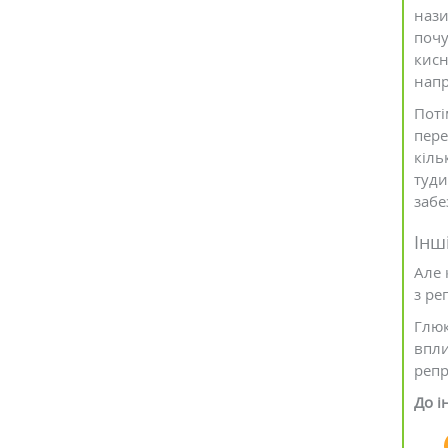
нази
почу
кисн
напр
Поті
пере
кіль
туди
забе
Інш
Але 
з ре
Глюк
впли
репр
До і