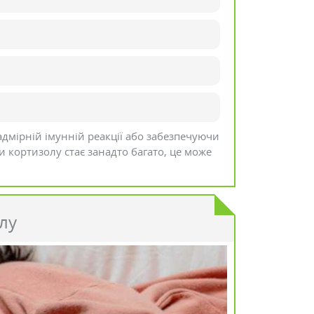
адмірній імунній реакції або забезпечуючи
и кортизолу стає занадто багато, це може
лу