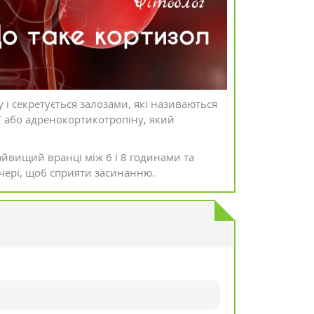
 і секретується залозами, які називаються
Г або адренокортикотропіну, який
найвищий вранці між 6 і 8 годинами та
чері, щоб сприяти засинанню.