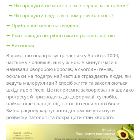
➦ Які продукти не можна їсти в період загострення?
➦ Які продукти слід їсти в помірній кількості?
➦ Приблизне меню на тиждень
➦ Яких заходів потрібно вжити разом із дієтою
➦ Висновки
Відомо, що подагра зустрічається у 3 осіб із 1000,
частіше у чоловіків, ніж у жінок. У минулі часи її
називали хворобою королів, а сьогодні геніїв,
оскільки на подагру найчастіше страждають люди, які
ведуть малорухливий спосіб життя та захоплюються
шкідливою їжею. Це неприємне захворювання швидко
прогресує й призводить до деформації суглобів,
найчастіше пальців ніг, на тлі інтенсивного болю.
Зміна раціону харчування допоможе уникнути
розвитку патології та покращити стан хворого.