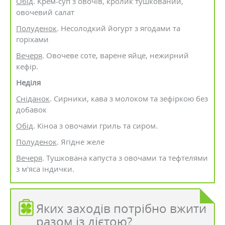
Обід
. Крем-суп з овочів, кролик тушкований,
овочевий салат
Полуденок
. Несолодкий йогурт з ягодами та
горіхами
Вечеря
. Овочеве соте, варене яйце, нежирний
кефір.
Неділя
Сніданок
. Сирники, кава з молоком та зефіркою без
добавок
Обід
. Кіноа з овочами гриль та сиром.
Полуденок
. Ягідне желе
Вечеря
. Тушкована капуста з овочами та тефтелями
з м'яса індички.
Яких заходів потрібно вжити
разом із дієтою?