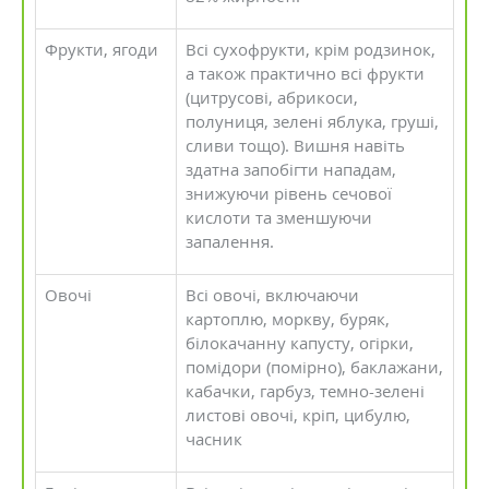
Фрукти, ягоди
Всі сухофрукти, крім родзинок,
а також практично всі фрукти
(цитрусові, абрикоси,
полуниця, зелені яблука, груші,
сливи тощо). Вишня навіть
здатна запобігти нападам,
знижуючи рівень сечової
кислоти та зменшуючи
запалення.
Овочі
Всі овочі, включаючи
картоплю, моркву, буряк,
білокачанну капусту, огірки,
помідори (помірно), баклажани,
кабачки, гарбуз, темно-зелені
листові овочі, кріп, цибулю,
часник