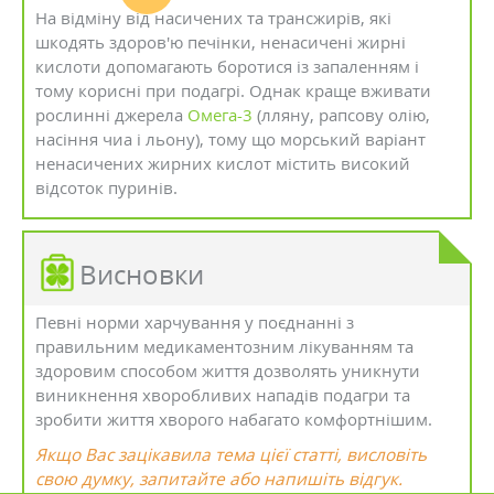
На відміну від насичених та трансжирів, які
шкодять здоров'ю печінки, ненасичені жирні
кислоти допомагають боротися із запаленням і
тому корисні при подагрі. Однак краще вживати
рослинні джерела
Омега-3
(лляну, рапсову олію,
насіння чиа і льону), тому що морський варіант
ненасичених жирних кислот містить високий
відсоток пуринів.
Висновки
Певні норми харчування у поєднанні з
правильним медикаментозним лікуванням та
здоровим способом життя дозволять уникнути
виникнення хворобливих нападів подагри та
зробити життя хворого набагато комфортнішим.
Якщо Вас зацікавила тема цієї статті, висловіть
свою думку, запитайте або напишіть відгук.