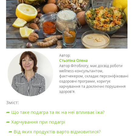
Автор:
Стьопіна Олена
Автор Фітоблогу, має досвід роботи
wellness-консультантом,
фактчекером, складає персоніфіковані
оздоровчі програми, коригує
харчування та доклінічні порушення
здоров'я.
Зміст:
➦ Що таке подагра та як на неї впливає їжа?
➦ Харчування при подагрі
➦ Від яких продуктів варто відмовитися?