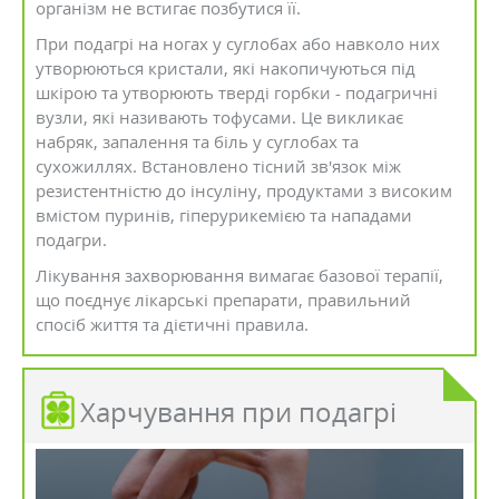
організм не встигає позбутися її.
При подагрі на ногах у суглобах або навколо них
утворюються кристали, які накопичуються під
шкірою та утворюють тверді горбки - подагричні
вузли, які називають тофусами. Це викликає
набряк, запалення та біль у суглобах та
сухожиллях. Встановлено тісний зв'язок між
резистентністю до інсуліну, продуктами з високим
вмістом пуринів, гіперурикемією та нападами
подагри.
Лікування захворювання вимагає базової терапії,
що поєднує лікарські препарати, правильний
спосіб життя та дієтичні правила.
Харчування при подагрі