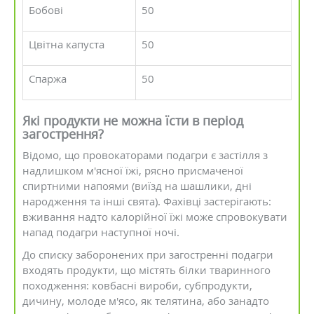
Бобові
50
Цвітна капуста
50
Спаржа
50
Які продукти не можна їсти в період
загострення?
Відомо, що провокаторами подагри є застілля з
надлишком м'ясної їжі, рясно присмаченої
спиртними напоями (виїзд на шашлики, дні
народження та інші свята). Фахівці застерігають:
вживання надто калорійної їжі може спровокувати
напад подагри наступної ночі.
До списку заборонених при загостренні подагри
входять продукти, що містять білки тваринного
походження: ковбасні вироби, субпродукти,
дичину, молоде м'ясо, як телятина, або занадто