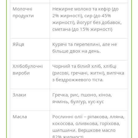
Молочні
Нежирне молоко та кефір (до
продукти
2% жирності), сир (до 45%
жирності), йогурт без добавок,
сметана (до 15% жирності)
Яйця
Курячі та перепелині, але не
більше двох на день.
Хлібобулочні
Чорний та білий хліб, хлібці
вироби
(рисові, гречані, житні), випічка
з бездрожжевого тіста.
Злаки
Гречка, рис, пшоно, кіноа,
ячмінь, булгур, кус-кус
Масла
Рослинні олії – ріпакова, лляна,
кокосова, оливкова, горіхова,
шипшини. Вершкове масло
82% жирності.