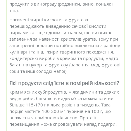
продукти з винограду (родзинки, вино, коньяк і
т.п.).
Насичені жирні кислоти та фруктоза
перешкоджають виведенню сечової кислоти
нирками та є ще одним сигналом, що викликає
запалення за наявності кристалів уратів. Тому при
загостренні подагри потрібно виключити з раціону
кулінарні та інші жири тваринного походження,
кондитерські вироби з кремом та продукти, надто
багаті на цукор та фруктозу (варення, мед, фруктові
соки та інші солодкі напої).
Які продукти слід їсти в помірній кількості?
Крім м'ясних субпродуктів, м'яса дичини та деяких
видів риби, більшість видів м'яса можна їсти не
більше 115-170 г кілька разів на тиждень. Така
порція містить 100-200 мг пуринів на 100 г, що
вважається помірною кількістю. Проте її
перевищення може спровокувати напад подагри.