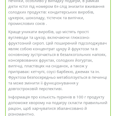
печінки, особливо у випадку подагри, в рамках
дієти «стіл під номером 6» слід знизити вживання
солодких продуктів: кондитерських виробів,
цукерок, шоколаду, тістечок та випічки,
промислових соків .
Краще уникати виробів, що містять прості
вуглеводи та цукор, включаючи глюкозно-
фруктозний сироп. Цей поширений підсолоджувач
являє собою концентрат цукру й фруктози та в
основному зустрічається в безалкогольних напоях,
консервованих фруктах, солодких йогуртах,
випічці, пластівцях на сніданок, а також у
приправах: кетчупі, соусі барбекю, джемах та ін.
Фруктоза безпосередньо метаболізується в печинці
та може змінити її функціонування у
довгостроковій перспективі.
Інформація про кількість пуринів в 100 г продукту
допоможе хворому на подагру скласти правильний
раціон, щоб харчуватися збалансовано й
різноманітно.