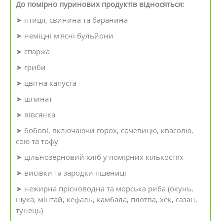
До помірно пуринових продуктів відносяться:
➤ птиця, свинина та баранина
➤ неміцні м'ясні бульйони
➤ спаржа
➤ гриби
➤ цвітна капуста
➤ шпинат
➤ вівсянка
➤ бобові, включаючи горох, сочевицю, квасолю,
сою та тофу
➤ цільнозерновий хліб у помірних кількостях
➤ висівки та зародки пшениці
➤ нежирна прісноводна та морська риба (окунь,
щука, мінтай, кефаль, камбала, плотва, хек, сазан,
тунець)