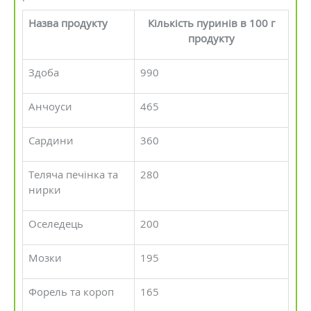
Назва продукту
Кількість пуринів в 100 г
продукту
Здоба
990
Анчоуси
465
Сардини
360
Теляча печінка та
280
нирки
Оселедець
200
Мозки
195
Форель та короп
165