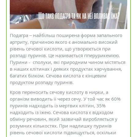
Подагра – найбільш поширена форма запального
артриту, причиною якого є аномально високий
рівень сечової кислоти, що утворюється при
розпаді пуринів. Це називається гіперурикемією.
Пурини - сполуки, які природним чином містяться
в наших клітинах і деяких продуктах харчування,
багатих білком. Сечова кислота є кінцевим
продуктом розпаду пуринів.
Кров переносить сечову кислоту в нирки, а
організм виводить її через сечу. У той час як 60%
пуринів надходить із мертвих клітин, 35%
надходить із їжею. Сечова кислота є відходом
обміну речовин, який зазвичай виробляється у
розумних кількостях. При надлишку пуринів
рівень сечової кислоти підвищується, оскільки