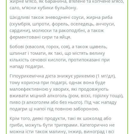
жирне м'ясо, як баранина, в'ялене та копчене м'ясо,
сало, м'ясни кубики бульйону.
Шкідливі також зневоднені соуси, жирна риба
(скумбрія, шпроти, форель, оселедець, анчоуси,
сардини), молюски та ракоподібні, а також
ферментовані сири та яйця.
Бобові (квасоля, горох, соя), а також щавель,
шпинат і томати, як такі, що містять велику
кількість сечової кислоти, протипоказані при
нападі подагри.
Гіпоурикемічна дієта знижує урикемію (1 мг/дл),
тому корисна при подагрі, однак вона буде
малоефективною у хворих, які продовжують
вживати міцний алкоголь (ром, віскі, горілку тощо),
пиво (з алкоголем або без нього). Під час нападу
подагри ці напої під повною забороною.
Крім того, деякі продукти, такі як шоколад або
гриби, можуть бути тригерами. Категорично не
можна їсти також малину, інжир, виноград і всі