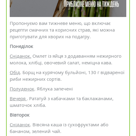
Пропонуємо вам тижневе меню, що включає
рецепти смачних та корисних страв, які можна
приготувати для хворих на подагру.
Понеділок
Сніданок.
Омлет із яйця з додаванням нежирного
молока, хлібці, овочевий салат, неміцна кава.
Обід
. Борщ на курячому бульйоні, 130 г відвареної
риби нежирних сортів.
Полуденок
. Яблука запечені
Вечеря
. Рататуй з кабачками та баклажанами,
шматочок хліба.
Вівторок
Сніданок
. Вівсяна каша із сухофруктами або
бананом, зелений чай.