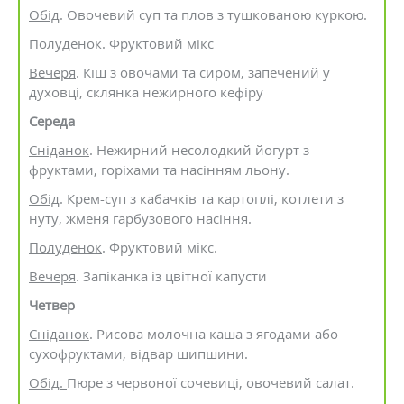
Обід
. Овочевий суп та плов з тушкованою куркою.
Полуденок
. Фруктовий мікс
Вечеря
. Кіш з овочами та сиром, запечений у
духовці, склянка нежирного кефіру
Середа
Сніданок
. Нежирний несолодкий йогурт з
фруктами, горіхами та насінням льону.
Обід
. Крем-суп з кабачків та картоплі, котлети з
нуту, жменя гарбузового насіння.
Полуденок
. Фруктовий мікс.
Вечеря
. Запіканка із цвітної капусти
Четвер
Сніданок
. Рисова молочна каша з ягодами або
сухофруктами, відвар шипшини.
Обід.
Пюре з червоної сочевиці, овочевий салат.