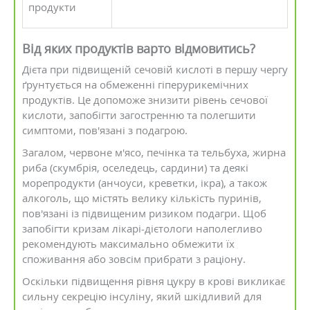
продукти
Від яких продуктів варто відмовитись?
Дієта при підвищеній сечовій кислоті в першу чергу
ґрунтується на обмеженні гіперурикемічних
продуктів. Це допоможе знизити рівень сечової
кислоти, запобігти загостренню та полегшити
симптоми, пов'язані з подагрою.
Загалом, червоне м'ясо, печінка та тельбуха, жирна
риба (скумбрія, оселедець, сардини) та деякі
морепродукти (анчоуси, креветки, ікра), а також
алкоголь, що містять велику кількість пуринів,
пов'язані із підвищеним ризиком подагри. Щоб
запобігти кризам лікарі-дієтологи наполегливо
рекомендують максимально обмежити їх
споживання або зовсім прибрати з раціону.
Оскільки підвищення рівня цукру в крові викликає
сильну секрецію інсуліну, який шкідливий для