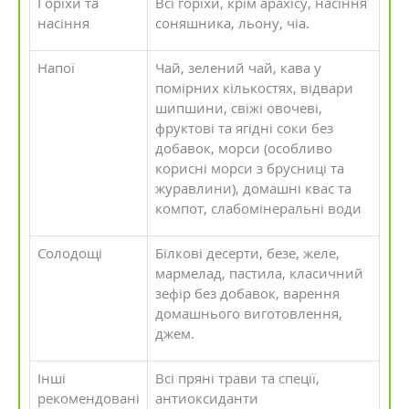
Горіхи та
Всі горіхи, крім арахісу, насіння
насіння
соняшника, льону, чіа.
Напої
Чай, зелений чай, кава у
помірних кількостях, відвари
шипшини, свіжі овочеві,
фруктові та ягідні соки без
добавок, морси (особливо
корисні морси з брусниці та
журавлини), домашні квас та
компот, слабомінеральні води
Солодощі
Білкові десерти, безе, желе,
мармелад, пастила, класичний
зефір без добавок, варення
домашнього виготовлення,
джем.
Інші
Всі пряні трави та спеції,
рекомендовані
антиоксиданти