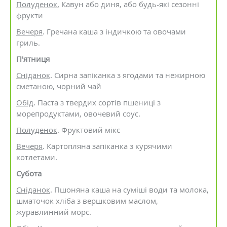
Полуденок.
Кавун або диня, або будь-які сезонні
фрукти
Вечеря
. Гречана каша з індичкою та овочами
гриль.
П'ятниця
Сніданок
. Сирна запіканка з ягодами та нежирною
сметаною, чорний чай
Обід
. Паста з твердих сортів пшениці з
морепродуктами, овочевий соус.
Полуденок
. Фруктовий мікс
Вечеря
. Картопляна запіканка з курячими
котлетами.
Субота
Сніданок
. Пшоняна каша на суміші води та молока,
шматочок хліба з вершковим маслом,
журавлинний морс.