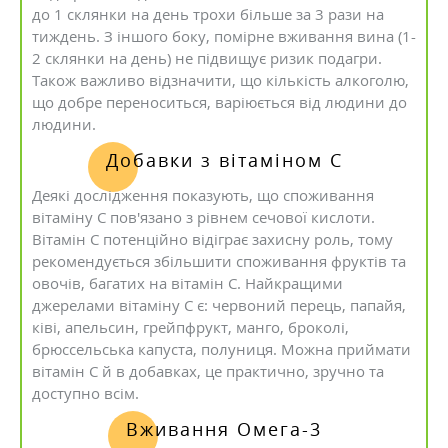
до 1 склянки на день трохи більше за 3 рази на
тиждень. З іншого боку, помірне вживання вина (1-
2 склянки на день) не підвищує ризик подагри.
Також важливо відзначити, що кількість алкоголю,
що добре переноситься, варіюється від людини до
людини.
Добавки з вітаміном С
Деякі дослідження показують, що споживання
вітаміну С пов'язано з рівнем сечової кислоти.
Вітамін С потенційно відіграє захисну роль, тому
рекомендується збільшити споживання фруктів та
овочів, багатих на вітамін С. Найкращими
джерелами вітаміну С є: червоний перець, папайя,
ківі, апельсин, грейпфрукт, манго, броколі,
брюссельська капуста, полуниця. Можна приймати
вітамін С й в добавках, це практично, зручно та
доступно всім.
Вживання Омега-3