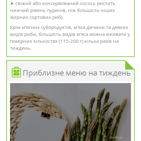
➤ свіжий або консервований лосось (містить
нижчий рівень пуринів, ніж більшість інших
жирних сортових риб).
Крім м'ясних субпродуктів, м'яса дичини та деяких
видів риби, більшість видів м'яса можна вживати у
помірних кількостях (115-200 г) кілька разів на
тиждень.
Приблизне меню на тиждень