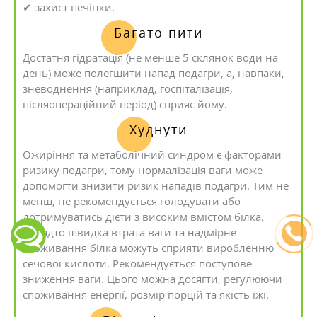
✔ захист печінки.
Багато пити
Достатня гідратація (не менше 5 склянок води на
день) може полегшити напад подагри, а, навпаки,
зневоднення (наприклад, госпіталізація,
післяопераційний період) сприяє йому.
Худнути
Ожиріння та метаболічний синдром є факторами
ризику подагри, тому нормалізація ваги може
допомогти знизити ризик нападів подагри. Тим не
менш, не рекомендується голодувати або
дотримуватись дієти з високим вмістом білка.
Занадто швидка втрата ваги та надмірне
споживання білка можуть сприяти виробленню
сечової кислоти. Рекомендується поступове
зниження ваги. Цього можна досягти, регулюючи
споживання енергії, розмір порцій та якість їжі.