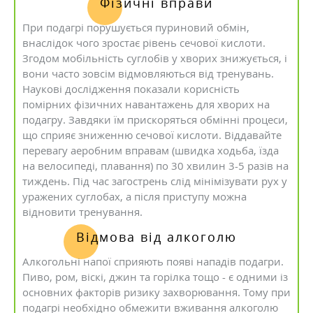
Фізичні вправи
При подагрі порушується пуриновий обмін,
внаслідок чого зростає рівень сечової кислоти.
Згодом мобільність суглобів у хворих знижується, і
вони часто зовсім відмовляються від тренувань.
Наукові дослідження показали корисність
помірних фізичних навантажень для хворих на
подагру. Завдяки їм прискоряться обмінні процеси,
що сприяє зниженню сечової кислоти. Віддавайте
перевагу аеробним вправам (швидка ходьба, їзда
на велосипеді, плавання) по 30 хвилин 3-5 разів на
тиждень. Під час загострень слід мінімізувати рух у
уражених суглобах, а після приступу можна
відновити тренування.
Відмова від алкоголю
Алкогольні напої сприяють появі нападів подагри.
Пиво, ром, віскі, джин та горілка тощо - є одними із
основних факторів ризику захворювання. Тому при
подагрі необхідно обмежити вживання алкоголю