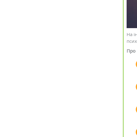
На і
псих
Про 