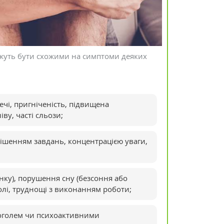
жуть бути схожими на симптоми деяких
ечі, пригніченість, підвищена
ву, часті сльози;
рішенням завдань, концентрацією уваги,
инку), порушення сну (безсоння або
 болі, труднощі з виконанням роботи;
коголем чи психоактивними