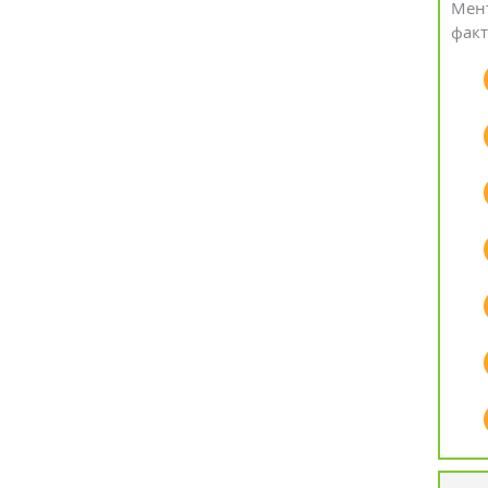
Мент
факт