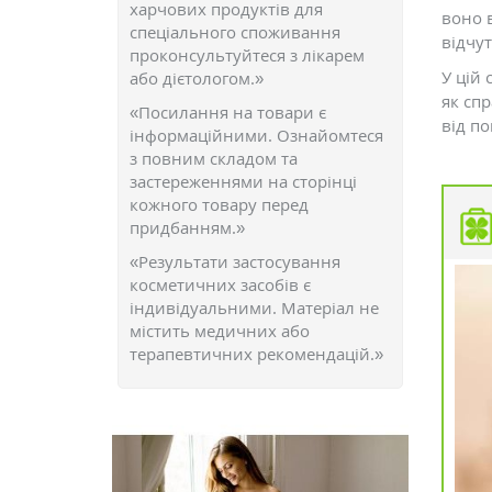
харчових продуктів для
воно в
спеціального споживання
відчут
проконсультуйтеся з лікарем
У цій 
або дієтологом.»
як сп
«Посилання на товари є
від п
інформаційними. Ознайомтеся
з повним складом та
застереженнями на сторінці
кожного товару перед
придбанням.»
«Результати застосування
косметичних засобів є
індивідуальними. Матеріал не
містить медичних або
терапевтичних рекомендацій.»