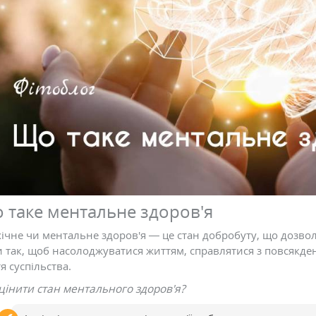
дизіаки і як вони
Чому червоніє обличчя і чи
можна це прибрати
в: 0
Коментарів: 0
 таке ментальне здоров'я
ічне чи ментальне здоров'я — це стан добробуту, що дозвол
и так, щоб насолоджуватися життям, справлятися з повсякд
я суспільства.
цінити стан ментального здоров'я?