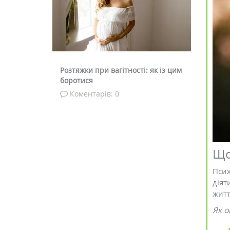
а
Розтяжки при вагітності: як із цим
Що таке афро
боротися
діють
Коментарів: 0
Коментарі
Що
Псих
діят
житт
Як о