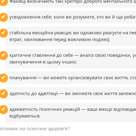
Фахівці визначають такі критерії доброго ментального з
усвідомлення себе: коли ви розумієте, хто ви й що роби
стабільна емоційна реакція: ви однаково реагуєте на певні
втрат, хвилювання перед важливою подією);
критичне ставлення до себе — аналіз своєї поведінки, 
звинувачення в цьому інших;
планування — ви можете організовувати своє життя, ста
здатність до адаптації — ви змінюєте своє життя залежн
адекватність психічних реакцій — ваші емоції відповід
відбуваються.
пливає на психічне здоров'я?