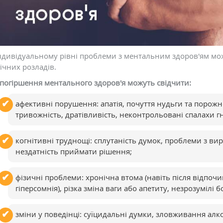
ндивідуальному рівні проблеми з ментальним здоров'ям мо
ічних розладів.
погіршення ментального здоров'я можуть свідчити:
афективні порушення: апатія, почуття нудьги та порожн
тривожність, дратівливість, неконтрольовані спалахи гні
когнітивні труднощі: сплутаність думок, проблеми з ви
нездатність приймати рішення;
фізичні проблеми: хронічна втома (навіть після відпоч
гіперсомнія), різка зміна ваги або апетиту, незрозумілі
зміни у поведінці: суїцидальні думки, зловживання ал