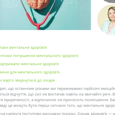
таке ментальне здоров'я
птоми погіршення ментального здоров'я
підтримати ментальне здоров'я
аміни для ментального здоров'я
и варто звернутися до лікаря
крет, що останніми роками ми переживаємо серйозні емоційні
ється відчуття, що сил не вистачає навіть на звичайні речі.
я приреченості, а відпочинок не приносить полегшення. Бага
авді це можуть бути перші сигнали того, що ментальне здоро
йна напруга поступово виснажує психіку. Однак здоров'я — ц