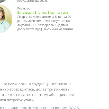
порушення здоров'я.
Редактор:
Бендовська Віталіна Валентинівна
Лікар-оториноларинголог із понад 20-
річним досвідом. Спеціалізується на
лікуванні ЛОР-захворювань у дітей і
дорослих та профілактичній медицині.
 та психологічні труднощі. Все частіше
 Важко зосередитись, долає тривожність,
то хто списує це на втому або стрес, але
в'я потребує уваги.
е не лише тіло. Згідно з визначенням ВООЗ,