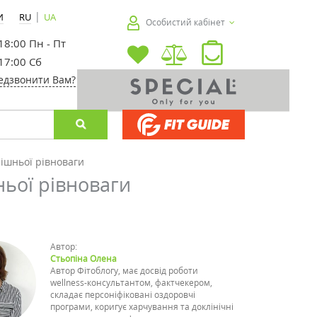
|
И
RU
UA
Особистий кабінет
 18:00 Пн - Пт
 17:00 Сб
едзвонити Вам?
рішньої рівноваги
ньої рівноваги
Автор:
Стьопіна Олена
Автор Фітоблогу, має досвід роботи
wellness-консультантом, фактчекером,
складає персоніфіковані оздоровчі
програми, коригує харчування та доклінічні