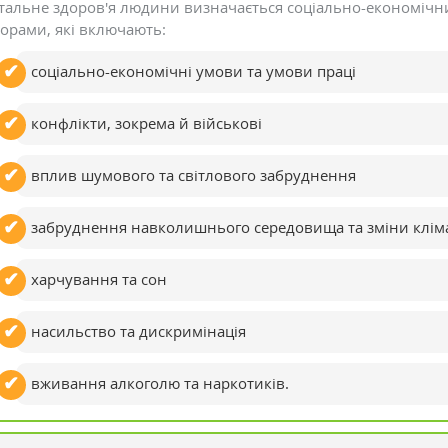
альне здоров'я людини визначається соціально-економічни
орами, які включають:
соціально-економічні умови та умови праці
конфлікти, зокрема й військові
вплив шумового та світлового забруднення
забруднення навколишнього середовища та зміни клім
харчування та сон
насильство та дискримінація
вживання алкоголю та наркотиків.