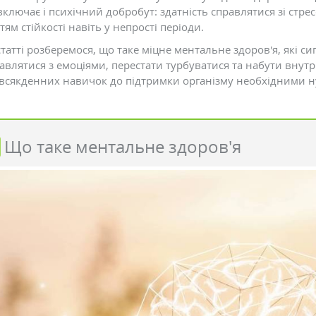
ключає і психічний добробут: здатність справлятися зі стрес
тям стійкості навіть у непрості періоди.
статті розберемося, що таке міцне ментальне здоров'я, які с
равлятися з емоціями, перестати турбуватися та набути внутр
овсякденних навичок до підтримки організму необхідними н
Що таке ментальне здоров'я