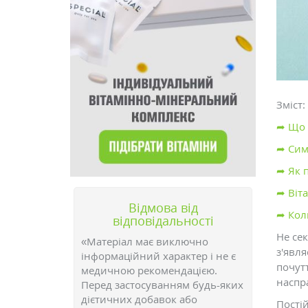
Зміст:
➦ Що 
➦ Сим
➦ Як 
➦ Віт
Відмова від
➦ Кол
відповідальності
Не се
«Матеріал має виключно
з'явля
інформаційний характер і не є
почутт
медичною рекомендацією.
наспр
Перед застосуванням будь-яких
дієтичних добавок або
Пості