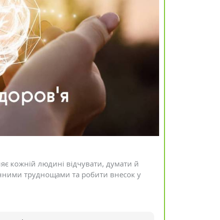
Детокс: програми та препарати
для очистки організму
Коментарів: 0
яє кожній людині відчувати, думати й
енними труднощами та робити внесок у