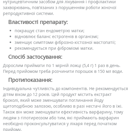
нутрицевтичним засобом для лікування і профілактики
захворювань, пов'язаних з порушенням роботи жіночої
репродуктивної системи.
Властивості препарату:
покращує стан ендометрію матки;
відновлює баланс естрогенів в організмі;
зменшує симптоми фіброзно-кістозної мастопатії;
рекомендується при фіброміомі матки.
Спосіб застосування:
Дорослим приймати по 1 мірній ложці (5,4 г) 1 раз в день.
Перед прийомом треба розчинити порошок в 150 мл води.
Протипоказання:
Індивідуальна чутливість до компонентів. Не рекомендується
дітям віком до 12 років. Цей продукт містить екстракт
броколі, який може зменшувати поглинання йоду
щитоподібною залозою, особливо в разі нестачі його в їжі.
Також він може зменшувати ефективність варфарину, тому
людям з гіпотиреозом або тим, які приймають варфарин
необхідно проконсультуватися у лікаря перед початком
прийому.