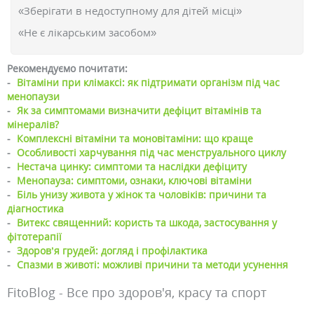
«Зберігати в недоступному для дітей місці»
«Не є лікарським засобом»
Рекомендуємо почитати:
-
Вітаміни при клімаксі: як підтримати організм під час
менопаузи
-
Як за симптомами визначити дефіцит вітамінів та
мінералів?
-
Комплексні вітаміни та моновітаміни: що краще
-
Особливості харчування під час менструального циклу
-
Нестача цинку: симптоми та наслідки дефіциту
-
Менопауза: симптоми, ознаки, ключові вітаміни
-
Біль унизу живота у жінок та чоловіків: причини та
діагностика
-
Витекс священний: користь та шкода, застосування у
фітотерапії
-
Здоров’я грудей: догляд і профілактика
-
Спазми в животі: можливі причини та методи усунення
FitoBlog - Все про здоров'я, красу та спорт