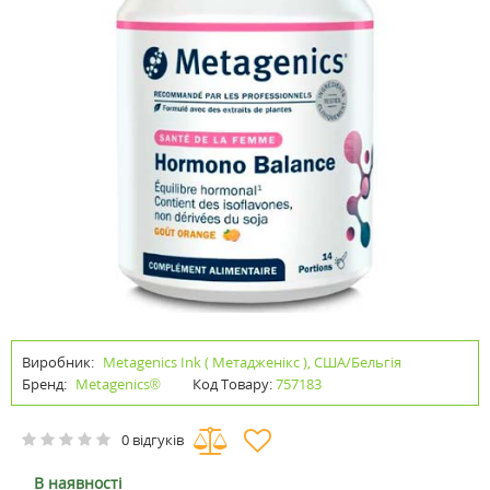
Виробник:
Metagenics Ink ( Метадженікс ), США/Бельгія
Бренд:
Metagenics®
Код Товару:
757183
0 відгуків
В наявності