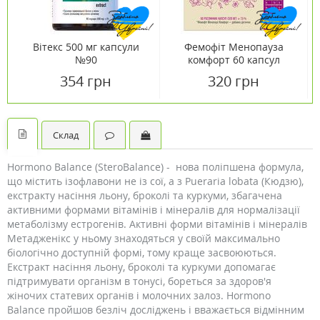
Вітекс 500 мг капсули
Фемофіт Менопауза
№90
комфорт 60 капсул
354 грн
320 грн
Склад
Hormono Balance (SteroBalance) - нова поліпшена формула,
що містить ізофлавони не із сої, а з Pueraria lobata (Кюдзю),
екстракту насіння льону, броколі та куркуми, збагачена
активними формами вітамінів і мінералів для нормалізації
метаболізму естрогенів. Активні форми вітамінів і мінералів
Метадженікс у ньому знаходяться у своїй максимально
біологічно доступній формі, тому краще засвоюються.
Екстракт насіння льону, броколі та куркуми допомагає
підтримувати організм в тонусі, бореться за здоров'я
жіночих статевих органів і молочних залоз. Hormono
Balance пройшов безліч досліджень і вважається відмінним