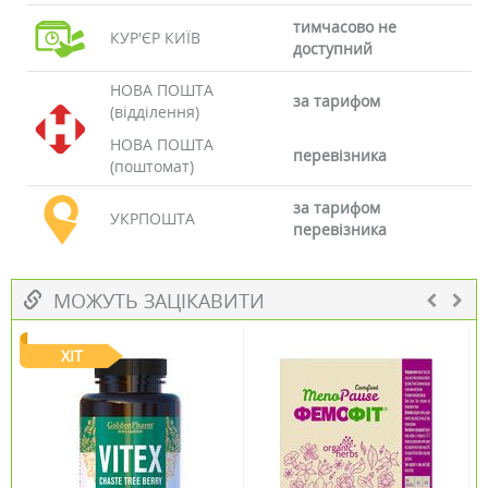
тимчасово не
КУР'ЄР КИЇВ
доступний
НОВА ПОШТА
за тарифом
(відділення)
НОВА ПОШТА
перевізника
(поштомат)
за тарифом
УКРПОШТА
перевізника
МОЖУТЬ ЗАЦІКАВИТИ
ХІТ