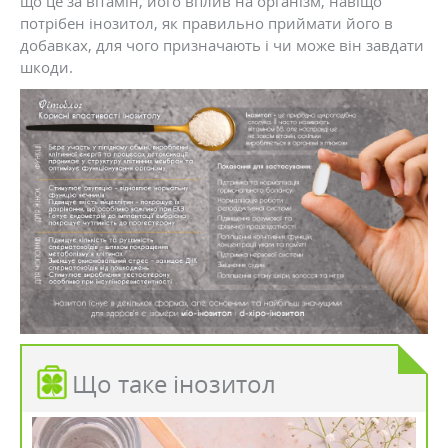
що це за вітамін, його вплив на організм, навіщо
потрібен інозитол, як правильно приймати його в
добавках, для чого призначають і чи може він завдати
шкоди.
Що таке інозитол