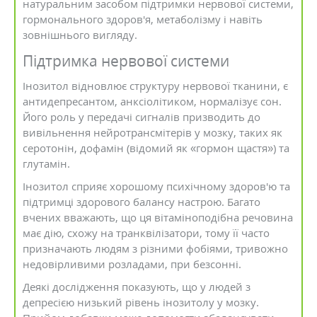
натуральним засобом підтримки нервової системи,
гормонального здоров'я, метаболізму і навіть
зовнішнього вигляду.
Підтримка нервової системи
Інозитол відновлює структуру нервової тканини, є
антидепресантом, анксіолітиком, нормалізує сон.
Його роль у передачі сигналів призводить до
вивільнення нейротрансмітерів у мозку, таких як
серотонін, дофамін (відомий як «гормон щастя») та
глутамін.
Інозитол сприяє хорошому психічному здоров'ю та
підтримці здорового балансу настрою. Багато
вчених вважають, що ця вітаміноподібна речовина
має дію, схожу на транквілізатори, тому її часто
призначають людям з різними фобіями, тривожно
недовірливими розладами, при безсонні.
Деякі дослідження показують, що у людей з
депресією низький рівень інозитолу у мозку.