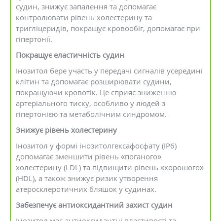
судин, знижує запалення та допомагає
контролювати рівень холестерину та
тригліцеридів, покращує кровообіг, допомагає при
гіпертонії.
Покращує еластичність судин
Інозитол бере участь у передачі сигналів усередині
клітин та допомагає розширювати судини,
покращуючи кровотік. Це сприяє зниженню
артеріального тиску, особливо у людей з
гіпертонією та метаболічним синдромом.
Знижує рівень холестерину
Інозитол у формі інозитолгексафосфату (IP6)
допомагає зменшити рівень «поганого»
холестерину (LDL) та підвищити рівень «хорошого»
(HDL), а також знижує ризик утворення
атеросклеротичних бляшок у судинах.
Забезпечує антиоксидантний захист судин
Інозитол має антиоксидантні властивості та