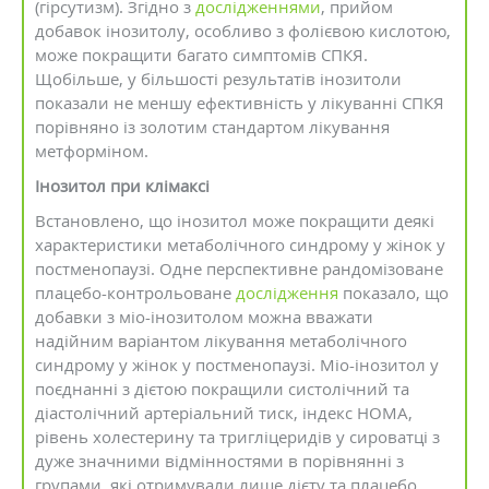
(гірсутизм). Згідно з
дослідженнями
, прийом
добавок інозитолу, особливо з фолієвою кислотою,
може покращити багато симптомів СПКЯ.
Щобільше, у більшості результатів інозитоли
показали не меншу ефективність у лікуванні СПКЯ
порівняно із золотим стандартом лікування
метформіном.
Інозитол при клімаксі
Встановлено, що інозитол може покращити деякі
характеристики метаболічного синдрому у жінок у
постменопаузі. Одне перспективне рандомізоване
плацебо-контрольоване
дослідження
показало, що
добавки з міо-інозитолом можна вважати
надійним варіантом лікування метаболічного
синдрому у жінок у постменопаузі. Міо-інозитол у
поєднанні з дієтою покращили систолічний та
діастолічний артеріальний тиск, індекс HOMA,
рівень холестерину та тригліцеридів у сироватці з
дуже значними відмінностями в порівнянні з
групами, які отримували лише дієту та плацебо.