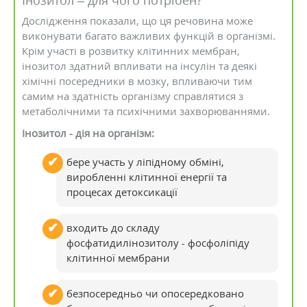
Інозитол – для чого потрібен?
Дослідження показали, що ця речовина може
виконувати багато важливих функцій в організмі.
Крім участі в розвитку клітинних мембран,
інозитол здатний впливати на інсулін та деякі
хімічні посередники в мозку, впливаючи тим
самим на здатність організму справлятися з
метаболічними та психічними захворюваннями.
Інозитол - дія на організм:
бере участь у ліпідному обміні,
виробленні клітинної енергії та
процесах детоксикації
входить до складу
фосфатидилінозитолу - фосфоліпіду
клітинної мембрани
безпосередньо чи опосередковано