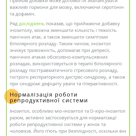
Прийом добавки може допомогти збалансувати
важливі гормони для мозку, включаючи серотонін
та дофамін.
Ряд
досліджень
показав, що приймаючи добавку
інозитолу, можна зменшити кількість і тяжкість
панічних атак, а також зменшити симптоми
біполярного розладу. Таким чином, інозитол
знижує тривожність, допомагає при депресії,
панічних атаках обсесивно-компульсивних
розладах, використовується в терапії біполярного
розладу посттравматичного стресового розладу,
гострого респіраторного дистрес-синдрому, а також
при синдромі дефіциту уваги та гіперактивності.
Нормалізація роботи
репродуктивної системи
Інозитол, особливо міо-інозитол та D-хіро-інозитол
разом, активно застосовується для нормалізації
роботи репродуктивної системи у жінок та
чоловіків. Його п'ють при безплідності, оскільки він