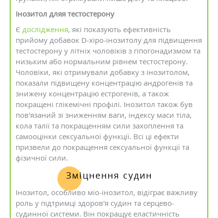
Інозитол дляя тестостерону
Є
дослідження
, які показують ефективність
прийому добавок D-хіро-інозитолу для підвищення
тестостерону у літніх чоловіків з гіпогонадизмом та
низьким або нормальним рівнем тестостерону.
Чоловіки, які отримували добавку з інозитолом,
показали підвищену концентрацію андрогенів та
знижену концентрацію естрогенів, а також
покращені глікемічні профілі. Інозитол також був
пов'язаний зі зниженням ваги, індексу маси тіла,
кола талії та покращенням сили захоплення та
самооцінки сексуальної функції. Всі ці ефекти
призвели до покращення сексуальної функції та
фізичної сили.
Зміцнення судин
Інозитол, особливо міо-інозитол, відіграє важливу
роль у підтримці здоров'я судин та серцево-
судинної системи. Він покращує еластичність