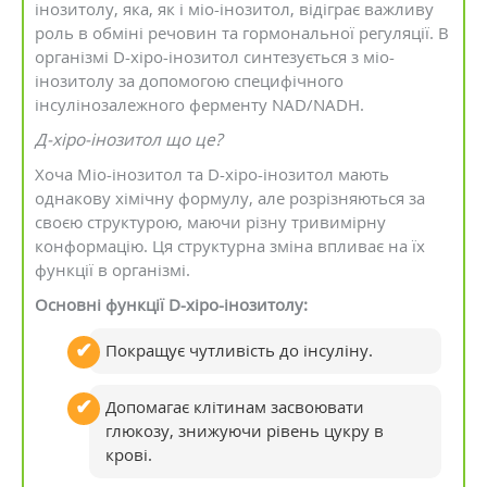
інозитолу, яка, як і міо-інозитол, відіграє важливу
роль в обміні речовин та гормональної регуляції. В
організмі D-хіро-інозитол синтезується з міо-
інозитолу за допомогою специфічного
інсулінозалежного ферменту NAD/NADH.
Д-хіро-інозитол що це?
Хоча Міо-інозитол та D-хіро-інозитол мають
однакову хімічну формулу, але розрізняються за
своєю структурою, маючи різну тривимірну
конформацію. Ця структурна зміна впливає на їх
функції в організмі.
Основні функції D-хіро-інозитолу:
Покращує чутливість до інсуліну.
Допомагає клітинам засвоювати
глюкозу, знижуючи рівень цукру в
крові.