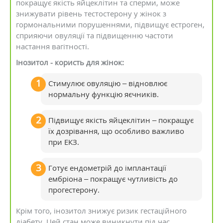
покращує якість яйцеклітин та сперми, може
знижувати рівень тестостерону у жінок з
гормональними порушеннями, підвищує естроген,
сприяючи овуляції та підвищенню частоти
настання вагітності.
Інозитол - користь для жінок:
Стимулює овуляцію – відновлює
нормальну функцію яєчників.
Підвищує якість яйцеклітин – покращує
їх дозрівання, що особливо важливо
при ЕКЗ.
Готує ендометрій до імплантації
ембріона – покращує чутливість до
прогестерону.
Крім того, інозитол знижує ризик гестаційного
діабету. Цей стан може виникнути під час