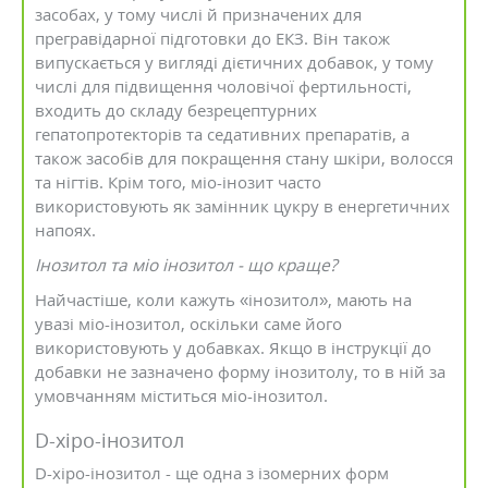
засобах, у тому числі й призначених для
прегравідарної підготовки до ЕКЗ. Він також
випускається у вигляді дієтичних добавок, у тому
числі для підвищення чоловічої фертильності,
входить до складу безрецептурних
гепатопротекторів та седативних препаратів, а
також засобів для покращення стану шкіри, волосся
та нігтів. Крім того, міо-інозит часто
використовують як замінник цукру в енергетичних
напоях.
Інозитол та міо інозитол - що краще?
Найчастіше, коли кажуть «інозитол», мають на
увазі міо-інозитол, оскільки саме його
використовують у добавках. Якщо в інструкції до
добавки не зазначено форму інозитолу, то в ній за
умовчанням міститься міо-інозитол.
D-хіро-інозитол
D-хіро-інозитол - ще одна з ізомерних форм