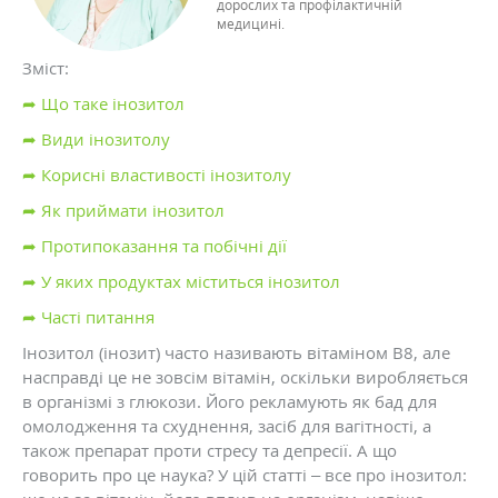
дорослих та профілактичній
медицині.
Зміст:
➦ Що таке інозитол
➦ Види інозитолу
➦ Корисні властивості інозитолу
➦ Як приймати інозитол
➦ Протипоказання та побічні дії
➦ У яких продуктах міститься інозитол
➦ Часті питання
Інозитол (інозит) часто називають вітаміном B8, але
насправді це не зовсім вітамін, оскільки виробляється
в організмі з глюкози. Його рекламують як бад для
омолодження та схуднення, засіб для вагітності, а
також препарат проти стресу та депресії. А що
говорить про це наука? У цій статті – все про інозитол: