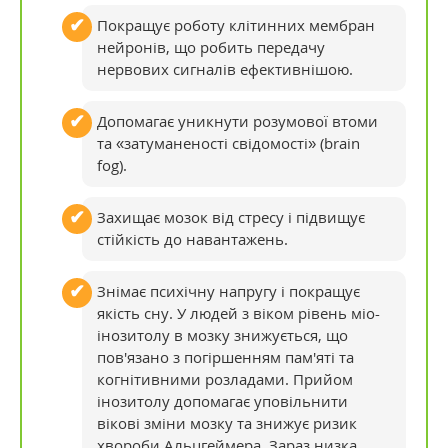
Покращує роботу клітинних мембран
нейронів, що робить передачу
нервових сигналів ефективнішою.
Допомагає уникнути розумової втоми
та «затуманеності свідомості» (brain
fog).
Захищає мозок від стресу і підвищує
стійкість до навантажень.
Знімає психічну напругу і покращує
якість сну. У людей з віком рівень міо-
інозитолу в мозку знижується, що
пов'язано з погіршенням пам'яті та
когнітивними розладами. Прийом
інозитолу допомагає уповільнити
вікові зміни мозку та знижує ризик
хвороби Альцгеймера. Зараз низка