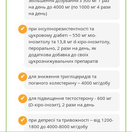
збільшення дозування з 500 мг 1 раз
на день до 4000 мг (по 1000 мг 4 рази
на день)
при інсулінорезистентності та
цукровому діабеті – 550 мг міо-
інозитолу та 13,8 мг d-хіро-інозитолу,
перорально, 2 рази на день, як
додаткова добавка до своїх
цукрознижувальних препаратів
для зниження тригліцеридів та
поганого холестерину – 4000 мг/добу
для підвищення тестостерону - 600 мг
(D-хіро-інозит), 2 рази на день
при депресії та тривожності – від 1200-
1800 до 4000-8000 мг/добу