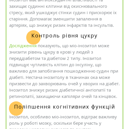
захищає судинні клітини від окиснювального
стресу, який ушкоджує стінки судин і прискорює їх
старіння. Допомагає зменшити запалення в
артеріях, що знижує ризик інфарктів та інсультів.
Контроль рівня цукру
Дослідження
показують, що міо-інозитол може
знизити рівень цукру в крові у людей з
переддіабетом та діабетом 2 типу. Інозитол
підвищує чутливість клітин до інсуліну, що
важливо для запобігання пошкодженню судин при
діабеті. Нестача інозитолу в тканинах ока може
призвести до захворювань очей у хворих на діабет.
Інозитол знижує ризик діабетичної ангіопатії та
ретинопатії, захищаючи капіляри очей та кінцівок.
Поліпшення когнітивних функцій
Інозитол, особливо міо-інозитол, відіграє важливу
роль у роботі мозку, оскільки бере участь у