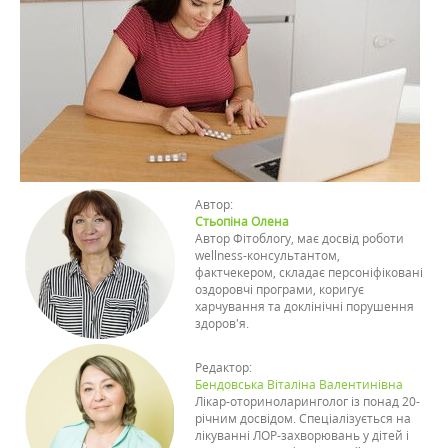
Автор:
Стьопіна Олена
Автор Фітоблогу, має досвід роботи
wellness-консультантом,
фактчекером, складає персоніфіковані
оздоровчі програми, коригує
харчування та доклінічні порушення
здоров'я.
Редактор:
Бендовська Віталіна Валентинівна
Лікар-оториноларинголог із понад 20-
річним досвідом. Спеціалізується на
лікуванні ЛОР-захворювань у дітей і