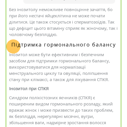
Без інозитолу неможливе повноцінне зачаття, бо
при його нестачі яйцеклітина не може почати
ділитися. Це також стосується і сперматозоїдів. Так
що дефіцит цього вітаміну сприяє як жіночому, так і
чоловічому безпліддю.
Підтримка гормонального балансу
Інозитол може бути ефективним і безпечним
засобом для підтримки гормонального балансу,
використовуватися для нормалізації
менструального циклу та овуляції, поліпшення
стану при клімаксі, а також для лікування СПКЯ.
Інозитол при СПКЯ
Синдром полікістозних яєчників (СПКЯ) є
поширеним видом гормонального розладу, який
вражає жінок і може призвести до таких проблем,
як безпліддя, нерегулярні місячні, вугри,
збільшення ваги, надмірне зростання волосся