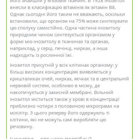
його знайшли у м'язовій тканині. В 1928 інозитол
внесли в класифікацію вітамінів як вітамін В8.
Однак сьогодні його таким не вважають, оскільки
встановили, що організм на 75% може синтезувати
цю сполуку самостійно. Одна частина інозитолу
природним чином синтезується організмом у
формі міо-інозитолу в тканинах та органах,
наприклад, у серці, печінці, нирках, а інша
надходить із рослинної їжі.
Інозитол присутній у всіх клітинах організму: у
більш високих концентраціях виявляється у
кришталиках очей, нирках, яєчках та в центральній
нервовій системі, особливо в мозку, де
накопичується у захисній мембрані. Вільний
інозитол міститься також у крові в концентрації
приблизно чотири з половиною мікрограми на
мілілітр. З цього резерву його одержують ті
клітини, які не можуть самі виробляти цю
речовину.