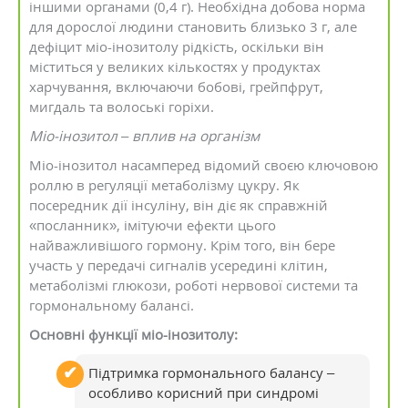
іншими органами (0,4 г). Необхідна добова норма
для дорослої людини становить близько 3 г, але
дефіцит міо-інозитолу рідкість, оскільки він
міститься у великих кількостях у продуктах
харчування, включаючи бобові, грейпфрут,
мигдаль та волоські горіхи.
Міо-інозитол – вплив на організм
Міо-інозитол насамперед відомий своєю ключовою
роллю в регуляції метаболізму цукру. Як
посередник дії інсуліну, він діє як справжній
«посланник», імітуючи ефекти цього
найважливішого гормону. Крім того, він бере
участь у передачі сигналів усередині клітин,
метаболізмі глюкози, роботі нервової системи та
гормональному балансі.
Основні функції міо-інозитолу:
Підтримка гормонального балансу –
особливо корисний при синдромі