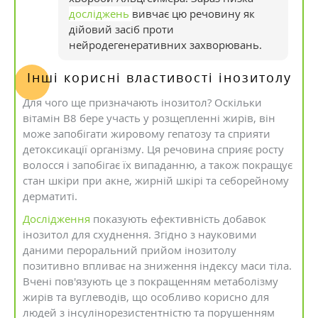
досліджень
вивчає цю речовину як
дійовий засіб проти
нейродегенеративних захворювань.
Інші корисні властивості інозитолу
Для чого ще призначають інозитол? Оскільки
вітамін В8 бере участь у розщепленні жирів, він
може запобігати жировому гепатозу та сприяти
детоксикації організму. Ця речовина сприяє росту
волосся і запобігає їх випаданню, а також покращує
стан шкіри при акне, жирній шкірі та себорейному
дерматиті.
Дослідження
показують ефективність добавок
інозитол для схуднення. Згідно з науковими
даними пероральний прийом інозитолу
позитивно впливає на зниження індексу маси тіла.
Вчені пов'язують це з покращенням метаболізму
жирів та вуглеводів, що особливо корисно для
людей з інсулінорезистентністю та порушенням