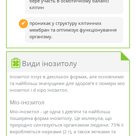
бере участь в осмотичному балансі
клітин
проникає у структуру клітинних
мембран та оптимізує функціонування
організму.
Види інозитолу
Інозитол існує в декількох формах, але основними
та найбільш значущими для здоров'я є ізомери міо
інозитол і d хіро інозитол.
Міо-інозитол
Міо-інозитол - це одна з дев'яти та найбільш
поширена форма інозитолу. Це молекула, що
природно синтезується організмом людини: 75% її
виробляється нирками (2 г), а також яєчками та