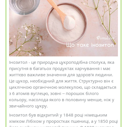
Інозитол - це природна цукроподібна сполука, яка
присутня в багатьох продуктах харчування і має
життєво важливе значення для здоров'я людини.
Це цукор, необхідний для життя. Структурно він є
циклічною органічною молекулою, що складається
з 6 атомів вуглецю, зовні – порошок білого
кольору, насолода якого в половину менше, ніж у
звичайного цукру.
Інозитол був відкритий у 1848 році німецьким
хіміком Лібіхом у проростках пшениці, а у 1850 році