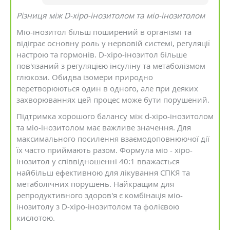
Різниця між D-хіро-інозитолом та міо-інозитолом
Міо-інозитол більш поширений в організмі та
відіграє основну роль у нервовій системі, регуляції
настрою та гормонів. D-хіро-інозитол більше
пов'язаний з регуляцією інсуліну та метаболізмом
глюкози. Обидва ізомери природно
перетворюються один в одного, але при деяких
захворюваннях цей процес може бути порушений.
Підтримка хорошого балансу між d-хіро-інозитолом
та міо-інозитолом має важливе значення. Для
максимального посилення взаємодоповнюючої дії
їх часто приймають разом. Формула міо - хіро-
інозитол у співвідношенні 40:1 вважається
найбільш ефективною для лікування СПКЯ та
метаболічних порушень. Найкращим для
репродуктивного здоров'я є комбінація міо-
інозитолу з D-хіро-інозитолом та фолієвою
кислотою.