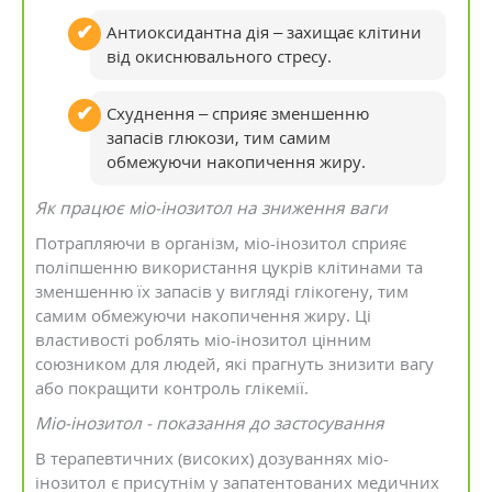
Антиоксидантна дія – захищає клітини
від окиснювального стресу.
Схуднення – сприяє зменшенню
запасів глюкози, тим самим
обмежуючи накопичення жиру.
Як працює міо-інозитол на зниження ваги
Потрапляючи в організм, міо-інозитол сприяє
поліпшенню використання цукрів клітинами та
зменшенню їх запасів у вигляді глікогену, тим
самим обмежуючи накопичення жиру. Ці
властивості роблять міо-інозитол цінним
союзником для людей, які прагнуть знизити вагу
або покращити контроль глікемії.
Міо-інозитол - показання до застосування
В терапевтичних (високих) дозуваннях міо-
інозитол є присутнім у запатентованих медичних