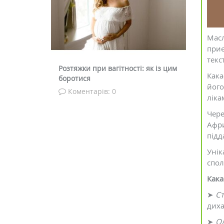
Масл
приє
текс
озтяжки при вагітності: як із цим
Що таке афродизіаки і як 
Кака
оротися
діють
його
Коментарів: 0
Коментарів: 0
ліка
Чере
Афри
підд
Унік
спол
Кака
➤
Ст
диха
➤
Ол