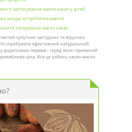
вості застосування масла какао у дітей
ва шкода чи протипоказання
різнити натуральне масло какао
 частий супутник застудних та вірусних
арто спробувати ефективний натуральний
зку додаткових переваг, серед яких: приємний
 приваблива ціна. Все це робить какао-масло
ао?