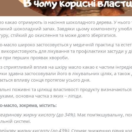
о какао отримують із насіння шоколадного дерева. У нього 
мний шоколадний запах. Завдяки цьому компоненту улюбле
туру, стійкий до окислення та може довго зберігатися.
вони
Чому червоніє обличчя і чи
Детокс: прог
о-масло широко застосовується у медичній практиці та ест
можна це прибрати
для очистки 
 використовують для лікування та профілактики застуди у д
Коментарів: 0
Коментарів
м при перших проявах хвороби.
з сприятливий вплив на шкіру масло какао є частим інгреді
ки здавна застосовували його в лікувальних цілях, а також
ається впливу сонця протягом усього дня.
альні поживні та цілющі властивості продукту визначаються
уками, основна частка з яких – ліпіди.
о-масло, зокрема, містить:
еаринову жирну кислоту (до 34%).
Має пом'якшувальну, пож
льній системі.
еїнову жирну кислоту (до 43%).
Сприяє зниженню рівня хол