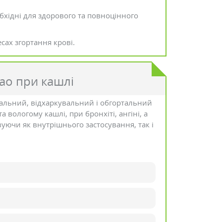
хідні для здорового та повноцінного
сах згортання крові.
ао при кашлі
альний, відхаркувальний і обгортальний
вологому кашлі, при бронхіті, ангіні, а
уючи як внутрішнього застосування, так і