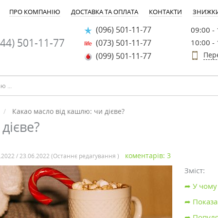
ПРО КОМПАНІЮ
ДОСТАВКА ТА ОПЛАТА
КОНТАКТИ
ЗНИЖК
(096) 501-11-77
09:00 -
44) 501-11-77
(073) 501-11-77
10:00 -
Пер
(099) 501-11-77
Какао масло від кашлю: чи дієве?
 дієве?
коментарів: 3
.2022 / 23.06.2022 (Останнє редагування )
Зміст:
➦ У чому
➦ Показа
➦ Популя