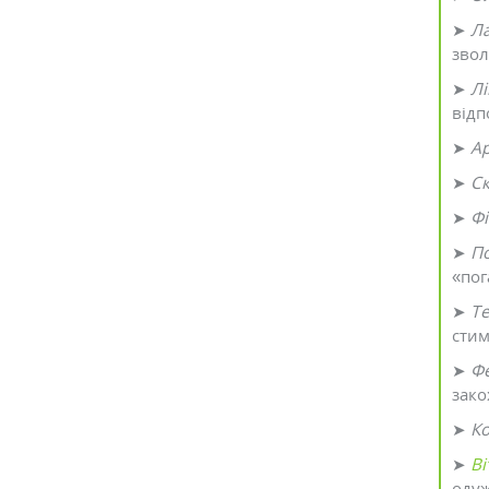
➤
Ла
звол
➤
Лі
відп
➤
Ар
➤
С
➤
Фі
➤
П
«пог
➤
Те
стим
➤
Фе
зако
➤
К
➤
Ві
оду