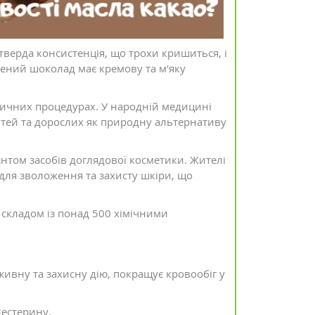
тверда консистенція, що трохи кришиться, і
ний шоколад має кремову та м'яку
рами та препарати
етичних процедурах. У народній медицині
організму
ітей та дорослих як природну альтернативу
: 0
єнтом засобів доглядової косметики. Жителі
 для зволоження та захисту шкіри, що
 складом із понад 500 хімічними
ивну та захисну дію, покращує кровообіг у
естерину.