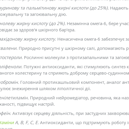
уринову та пальмітинову жирні кислоти (до 25%).
Надають 
ожувальну та загоювальну дію.
нолеву жирну кислоту (до 2%).
Незамінна омега-6, бере уча
овідає за здоров'я шкірного бар'єра.
ахідонову жирну кислоту
. Ненасичена омега-6 забезпечує з
квалени
. Природно присутні у шкірному салі, допомагають р
тостероли
. Рослинні молекули з протизапальними та заго
оліфеноли
. Потужні антиоксиданти, які стимулюють синтез к
аного» холестерину та сприяють доброму серцево-судинном
обромін.
Головний протикашльовий компонент, аналог анти
улює знежирення шляхом ліполітичної дії.
нілетиламін.
Природний нейромедіатор, речовина, яка наз
ханості, підвищує настрій.
офеїн
. Активізує серцеву діяльність, при застудних захворюв
таміни
А, В, F, С, E.
Антиоксиданти, що підтримують роботу 
жанню.