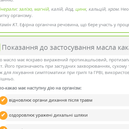
інерали
:
залізо
,
магній
, калій, йод,
цинк
, кальцій, хром.
Необ
итку організму.
тамін K1.
Ефірна органічна речовина, що бере участь у проце
Показання до застосування масла как
о масло має яскраво виражений протикашльовий, протизап
т. Його призначають при застудних захворюваннях, сухому та 
ж для лікування симптоматики при грипі та ГРВІ, використов
ішньо.
о-какао має наступну дію на організм:
відновлює органи дихання після травм
оздоровлює уражені дихальні шляхи