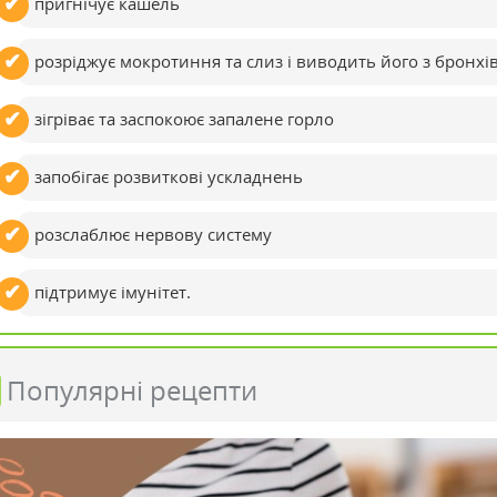
пригнічує кашель
розріджує мокротиння та слиз і виводить його з бронхі
зігріває та заспокоює запалене горло
запобігає розвиткові ускладнень
розслаблює нервову систему
підтримує імунітет.
Популярні рецепти