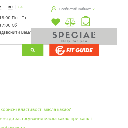
|
И
RU
UA
Особистий кабінет
 18:00 Пн - Пт
 17:00 Сб
едзвонити Вам?
 корисні властивості масла какао?
ння до застосування масла какао при кашлі
рні рецепти