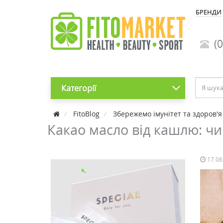
БРЕНДИ
(0
Категорії
FitoBlog
Збережемо імунітет та здоров'я
Какао масло від кашлю: чи
17.06