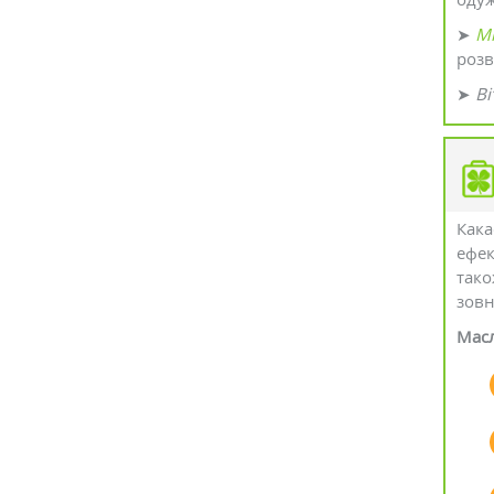
➤
М
розв
➤
Ві
Кака
ефек
тако
зовн
Масл