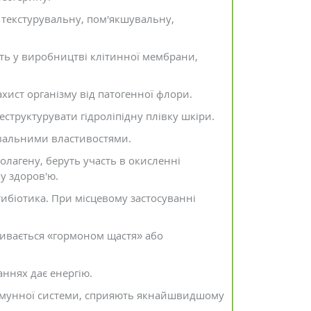
текстурувальну, пом'якшувальну,
сть у виробництві клітинної мембрани,
ахист організму від патогенної флори.
еструктурувати гідроліпідну плівку шкіри.
ювальними властивостями.
олагену, беруть участь в окисленні
у здоров'ю.
біотика. При місцевому застосуванні
ивається «гормоном щастя» або
аннях дає енергію.
імунної системи, сприяють якнайшвидшому