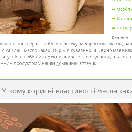
➦ Особли
➦ Можли
➦ Як від
Кашель -
рювань. Але перш ніж бігти в аптеку за дорогими ліками, в
від кашлю - масло какао. Окрім лікувальної дії, воно має ни
відсутність побічних ефектів, широта застосування, а також
інним продуктом у нашій домашній аптечці.
У чому корисні властивості масла как