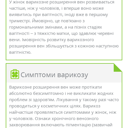
У жінок варикозне розширення вен розвивається
частіше, ніж у чоловіків, і вперше воно може
виявитись при вагітності, іноді вже в першому
триместрі. Ймовірно, це пов'язано з
гормональними змінами, а на пізніх стадіях
вагітності – з тяжкістю матки, що здавлює черевні
вени. Імовірність розвитку варикозного
розширення вен збільшується з кожною наступною
вагітністю.
Симптоми варикозу
Варикозне розширення вен може протікати
абсолютно безсимптомно і не викликати жодних
проблем зі здоров'ям. Лікування у такому разі часто
проводиться у косметичних цілях. Варикоз
найчастіше проявляється симптомами у жінок, ніж
у чоловіків. Ознаки хронічного венозного
захворювання включають пігментацію (зазвичай