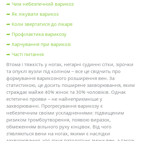
➦ Чим небезпечний варикоз
➦ Як лікувати варикоз
➦ Коли звертатися до лікаря
➦ Профілактика варикозу
➦ Харчування при варикозі
➦ Часті питання
Втома і тяжкість у ногах, негарні судинні сітки, зірочки
та опуклі вузли під коліном – все це свідчить про
формування варикозного розширення вен. За
статистикою, це досить поширене захворювання, яким
страждає майже 40% жінок та 30% чоловіків. Однак
естетичні прояви – не найнеприємніше у
захворюванні. Прогресування варикозу є
небезпечним своїми ускладненнями: підвищеним
ризиком тромбоутворення, появою виразок,
обмеженням вільного руху кінцівок. Від чого
з'являються вени на ногах, якими є наслідки
захворювання, хто лікує патологічні зміни вен, а також