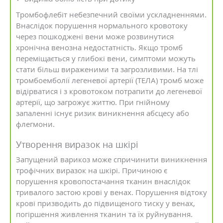
Тромбофлебіт небезпечний своїми ускладненнями.
Внаслідок порушення нормального кровотоку
через пошкоджені вени може розвинутися
хронічна венозна недостатність. Якщо тромб
переміщається у глибокі вени, симптоми можуть
стати більш вираженими та загрозливими. На тлі
тромбоемболії легеневої артерії (ТЕЛА) тромб може
відірватися і з кровотоком потрапити до легеневої
артерії, що загрожує життю. При гнійному
запаленні існує ризик виникнення абсцесу або
флегмони.
Утворення виразок на шкірі
Запущений варикоз може спричинити виникнення
трофічних виразок на шкірі. Причиною є
порушення кровопостачання тканин внаслідок
тривалого застою крові у венах. Порушення відтоку
крові призводить до підвищеного тиску у венах,
погіршення живлення тканин та їх руйнування.