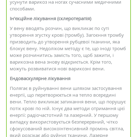
усунути варикоз на ногах сучасними медичними
способами.
Ін'єкційне лікування (склеротерапія)
У вену вводять розчин, що викликає по суті
утворення згустку крові (тромбу). Загоєння тромбу
призводить до утворення рубцевої тканини, яка
блокує вену. Недоліком методу є те, що іноді тромб
може розчинитись замість того, щоб зажити, і
варикозна вена знову відкриється. Крім того,
можуть розвиватися нові варикозні вени.
Ендоваскулярне лікування
Полягає в руйнуванні вени шляхом застосування
енергії, що перетворюється на тепло всередині
вени. Тепло викликає затикання вени, що порушує
потік крові по ній. Існує два методи отримання цієї
енергії: радіочастотний та лазерний. У першому
випадку використовується безперервний, чітко
сфокусований високоінтенсивний промінь світла,
який розсікає або руйнує тканини. Лазерне