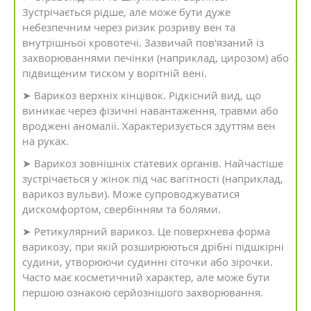
Зустрічається рідше, але може бути дуже
небезпечним через ризик розриву вен та
внутрішньої кровотечі. Зазвичай пов'язаний із
захворюваннями печінки (наприклад, цирозом) або
підвищеним тиском у ворітній вені.
➤ Варикоз верхніх кінцівок. Рідкісний вид, що
виникає через фізичні навантаження, травми або
вроджені аномалії. Характеризується здуттям вен
на руках.
➤ Варикоз зовнішніх статевих органів. Найчастіше
зустрічається у жінок під час вагітності (наприклад,
варикоз вульви). Може супроводжуватися
дискомфортом, свербінням та болями.
➤ Ретикулярний варикоз. Це поверхнева форма
варикозу, при якій розширюються дрібні підшкірні
судини, утворюючи судинні сіточки або зірочки.
Часто має косметичний характер, але може бути
першою ознакою серйознішого захворювання.