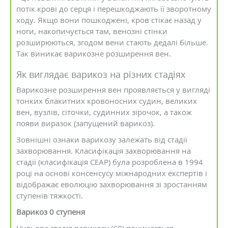
потік крові до серця і перешкоджають її зворотному
ходу. Якщо вони пошкоджені, кров стікає назад у
ноги, накопичується там, венозні стінки
розширюються, згодом вени стають дедалі більше.
Так виникає варикозне розширення вен.
Як виглядає варикоз на різних стадіях
Варикозне розширення вен проявляється у вигляді
тонких блакитних кровоносних судин, великих
вен, вузлів, сіточки, судинних зірочок, а також
появи виразок (запущений варикоз).
Зовнішні ознаки варикозу залежать від стадії
захворювання. Класифікація захворювання на
стадії (класифікація CEAP) була розроблена в 1994
році на основі консенсусу міжнародних експертів і
відображає еволюцію захворювання зі зростанням
ступенів тяжкості.
Варикоз 0 ступеня