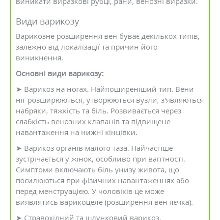
виникати виразкові рубці, рани, венозні виразки.
Види варикозу
Варикозне розширення вен буває декількох типів,
залежно від локалізації та причин його
виникнення.
Основні види варикозу:
➤ Варикоз на ногах. Найпоширеніший тип. Вени
ніг розширюються, утворюються вузли, з'являються
набряки, тяжкість та біль. Розвивається через
слабкість венозних клапанів та підвищене
навантаження на нижні кінцівки.
➤ Варикоз органів малого таза. Найчастіше
зустрічається у жінок, особливо при вагітності.
Симптоми включають біль унизу живота, що
посилюються при фізичних навантаженнях або
перед менструацією. У чоловіків це може
виявлятись варикоцеле (розширення вен яєчка).
➤ Стравохідний та шлунковий варикоз.