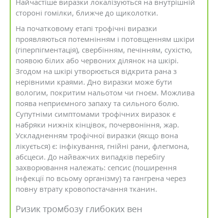
Найчастіше виразки локалізуються на внутрішній
стороні гомілки, ближче до щиколотки.
На початковому етапі трофічні виразки
проявляються потемнінням і потовщенням шкіри
(гіперпігментація), свербінням, печінням, сухістю,
появою білих або червоних ділянок на шкірі.
Згодом на шкірі утворюється відкрита рана з
нерівними краями. Дно виразки може бути
вологим, покритим нальотом чи гноєм. Можлива
поява неприємного запаху та сильного болю.
Супутніми симптомами трофічних виразок є
набряки нижніх кінцівок, почервоніння, жар.
Ускладненням трофічної виразки (якщо вона
лікується) є: інфікування, гнійні рани, флегмона,
абсцеси. До найважчих випадків перебігу
захворювання належать: сепсис (поширення
інфекції по всьому організму) та гангрена через
повну втрату кровопостачання тканин.
Ризик тромбозу глибоких вен