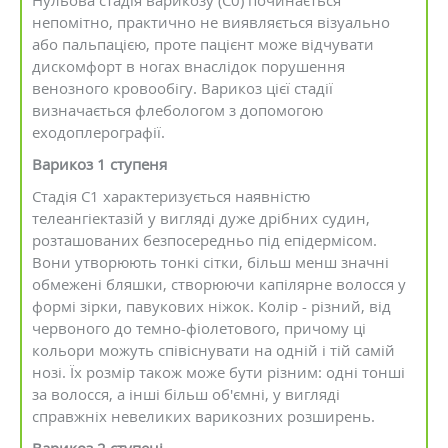
Нульова стадія варикозу (С0) починається
непомітно, практично не виявляється візуально
або пальпацією, проте пацієнт може відчувати
дискомфорт в ногах внаслідок порушення
венозного кровообігу. Варикоз цієї стадії
визначається флебологом з допомогою
еходоплерографії.
Варикоз 1 ступеня
Стадія С1 характеризується наявністю
телеангіектазій у вигляді дуже дрібних судин,
розташованих безпосередньо під епідермісом.
Вони утворюють тонкі сітки, більш менш значні
обмежені бляшки, створюючи капілярне волосся у
формі зірки, павукових ніжок. Колір - різний, від
червоного до темно-фіолетового, причому ці
кольори можуть співіснувати на одній і тій самій
нозі. Їх розмір також може бути різним: одні тонші
за волосся, а інші більш об'ємні, у вигляді
справжніх невеликих варикозних розширень.