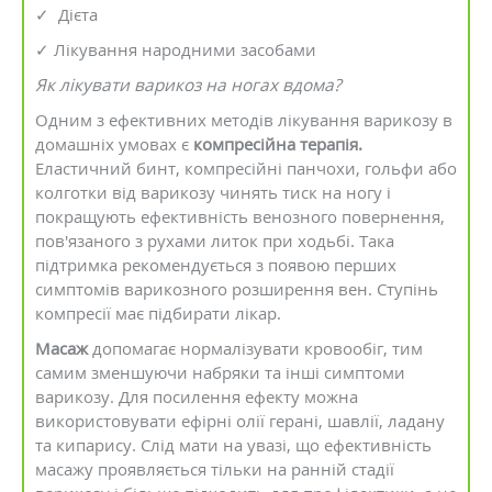
✓ Дієта
✓ Лікування народними засобами
Як лікувати варикоз на ногах вдома?
Одним з ефективних методів лікування варикозу в
домашніх умовах є
компресійна терапія.
Еластичний бинт, компресійні панчохи, гольфи або
колготки від варикозу чинять тиск на ногу і
покращують ефективність венозного повернення,
пов'язаного з рухами литок при ходьбі. Така
підтримка рекомендується з появою перших
симптомів варикозного розширення вен. Ступінь
компресії має підбирати лікар.
Масаж
допомагає нормалізувати кровообіг, тим
самим зменшуючи набряки та інші симптоми
варикозу. Для посилення ефекту можна
використовувати ефірні олії герані, шавлії, ладану
та кипарису. Слід мати на увазі, що ефективність
масажу проявляється тільки на ранній стадії