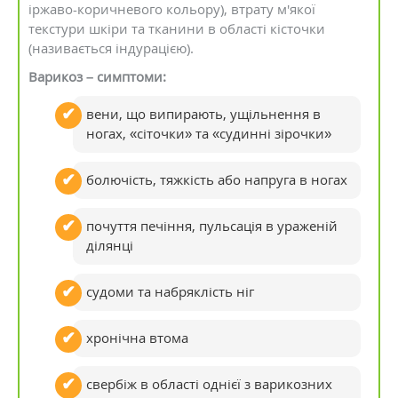
іржаво-коричневого кольору), втрату м'якої
текстури шкіри та тканини в області кісточки
(називається індурацією).
Варикоз – симптоми:
вени, що випирають, ущільнення в
ногах, «сіточки» та «судинні зірочки»
болючість, тяжкість або напруга в ногах
почуття печіння, пульсація в ураженій
ділянці
судоми та набряклість ніг
хронічна втома
свербіж в області однієї з варикозних