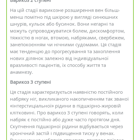
Варикоз 2 ступені
На цій стадії варикозне розширення вен більш-
менш помітно під шкірою у вигляді синюшних
шнурів, кульок або бусинок. Вони негарні та
можуть супроводжуватися болем, дискомфортом,
тяжкістю в ногах, втомою, набряками, свербежем,
занепокоєнням чи нічними судомами. Ця стадія
має тенденцію до прогресування та захоплення
нових ділянок залежно від індивідуальної
вразливості пацієнтів, їх способу життя та
анамнезу.
Варикоз 3 ступені
Ця стадія характеризується наявністю постійного
набряку ніг, викликаного накопиченням так званої
«інтерстиціальної» рідини в підшкірно-жировій
клітковині. Про варикоз 3 ступені говорять, коли
набряк є постійно або дуже часто протягом дня.
Скупчення підшкірної рідини відбувається через
хронічний застій і підвищення тиску у венах.