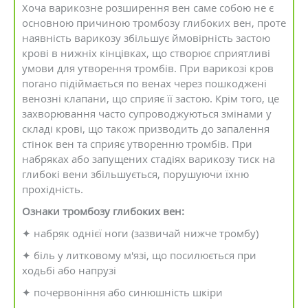
Хоча варикозне розширення вен саме собою не є
основною причиною тромбозу глибоких вен, проте
наявність варикозу збільшує ймовірність застою
крові в нижніх кінцівках, що створює сприятливі
умови для утворення тромбів. При варикозі кров
погано підіймається по венах через пошкоджені
венозні клапани, що сприяє її застою. Крім того, це
захворювання часто супроводжуються змінами у
складі крові, що також призводить до запалення
стінок вен та сприяє утворенню тромбів. При
набряках або запущених стадіях варикозу тиск на
глибокі вени збільшується, порушуючи їхню
прохідність.
Ознаки тромбозу глибоких вен:
✦ набряк однієї ноги (зазвичай нижче тромбу)
✦ біль у литковому м'язі, що посилюється при
ходьбі або напрузі
✦ почервоніння або синюшність шкіри