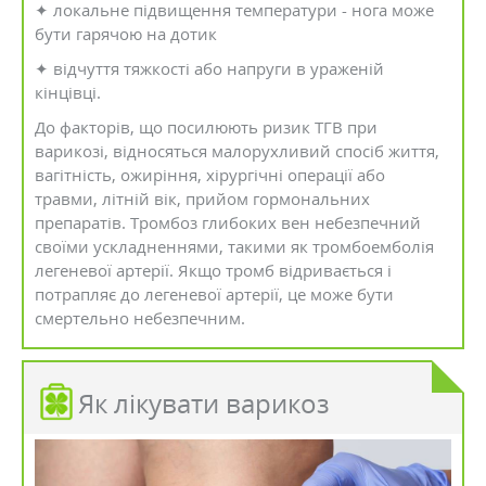
✦ локальне підвищення температури - нога може
бути гарячою на дотик
✦ відчуття тяжкості або напруги в ураженій
кінцівці.
До факторів, що посилюють ризик ТГВ при
варикозі, відносяться малорухливий спосіб життя,
вагітність, ожиріння, хірургічні операції або
травми, літній вік, прийом гормональних
препаратів. Тромбоз глибоких вен небезпечний
своїми ускладненнями, такими як тромбоемболія
легеневої артерії. Якщо тромб відривається і
потрапляє до легеневої артерії, це може бути
смертельно небезпечним.
Як лікувати варикоз