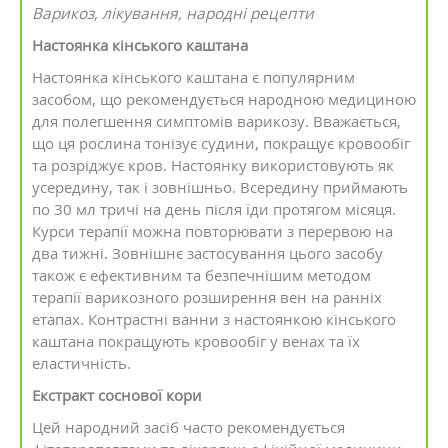
Варикоз, лікування, народні рецепти
Настоянка кінського каштана
Настоянка кінського каштана є популярним
засобом, що рекомендується народною медициною
для полегшення симптомів варикозу. Вважається,
що ця рослина тонізує судини, покращує кровообіг
та розріджує кров. Настоянку використовують як
усередину, так і зовнішньо. Всередину приймають
по 30 мл тричі на день після їди протягом місяця.
Курси терапії можна повторювати з перервою на
два тижні. Зовнішнє застосування цього засобу
також є ефективним та безпечнішим методом
терапії варикозного розширення вен на ранніх
етапах. Контрастні ванни з настоянкою кінського
каштана покращують кровообіг у венах та їх
еластичність.
Екстракт соснової кори
Цей народний засіб часто рекомендується