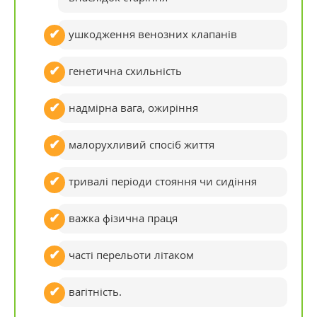
ушкодження венозних клапанів
генетична схильність
надмірна вага, ожиріння
малорухливий спосіб життя
тривалі періоди стояння чи сидіння
важка фізична праця
часті перельоти літаком
вагітність.