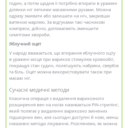
годин, а потім щодня її потрібно втирати в уражені
ділянки ніг легкими масажними рухами. Можна
одразу змивати або залишати на ніч, закривши
ватяною марлею. За відгуками такі часникові
компреси, дійсно, допомагають зменшити
симптоми хвороби.
Яблучний оцет
У народі вважається, що втирання яблучного оцту
в уражені місця при варикозі стимулює кровообіг,
покращує стан судин, полегшують набряки, свербіж
та біль. Оцет можна використовувати також при
масажі ніг.
Сучасні медичні методи
Класична операція з видалення варикозного
розширення вен на ногах називається PIN-стрипінг,
який полягає у видаленні варикозно змінених
підшкірних вен, але сьогодні доступні й нові, менш
інвазивні методи лікування. Розглянемо, як можна