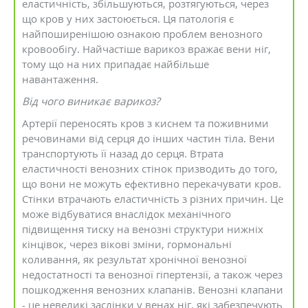
еластичність, збільшуються, розтягуються, через
що кров у них застоюється. Ця патологія є
найпоширенішою ознакою проблем венозного
кровообігу. Найчастіше варикоз вражає вени ніг,
тому що на них припадає найбільше
навантаження.
Від чого виникає варикоз?
Артерії переносять кров з киснем та поживними
речовинами від серця до інших частин тіла. Вени
транспортують її назад до серця. Втрата
еластичності венозних стінок призводить до того,
що вони не можуть ефективно перекачувати кров.
Стінки втрачають еластичність з різних причин. Це
може відбуватися внаслідок механічного
підвищення тиску на венозні структури нижніх
кінцівок, через вікові зміни, гормональні
коливання, як результат хронічної венозної
недостатності та венозної гіпертензії, а також через
пошкодження венозних клапанів. Венозні клапани
- це невеликі заслінки у венах ніг, які забезпечують