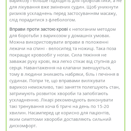
варикозу і більше підходить для профілактики, а не
для лікування вже змінених судин. Щоб уникнути
ризиків ускладнень перед застосуванням масажу,
слід порадитися з флебологом.
Вправи проти застою крові
є непоганим методом
для боротьби з варикозом у домашніх умовах.
Можна використовувати вправи в положенні
лежачи на спині - велосипед та ножиці. Така поза
покращує кровообіг у ногах. Сила тяжіння не
заважає руху крові, яка легко стікає від ступнів до
серця. Навантаження на клапани зменшується,
тому в людини зникають набряки, біль і печіння в
судинах. Попри те, що вправами вилікувати
варикоз неможливо, такі заняття полегшують стан,
затримують розвиток хвороби та запобігають
ускладненню. Лікарі рекомендують виконувати
такі тренування хоча б тричі на день по 15-20
хвилин. Насамперед це корисно для пацієнтів,
яким симптоми хвороби доставляють сильний
дискомфорт.