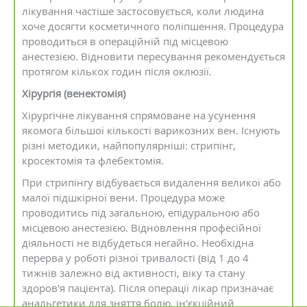
лікування частіше застосовується, коли людина
хоче досягти косметичного поліпшення. Процедура
проводиться в операційній під місцевою
анестезією. Відновити пересування рекомендується
протягом кількох годин після оклюзії.
Хірургія (венектомія)
Хірургічне лікування спрямоване на усунення
якомога більшої кількості варикозних вен. Існують
різні методики, найпопулярніші: стрипінг,
кросектомія та флебектомія.
При стрипінгу відбувається видалення великої або
малої підшкірної вени. Процедура може
проводитись під загальною, епідуральною або
місцевою анестезією. Відновлення професійної
діяльності не відбудеться негайно. Необхідна
перерва у роботі різної тривалості (від 1 до 4
тижнів залежно від активності, віку та стану
здоров'я пацієнта). Після операції лікар призначає
анальгетики для зняття болю, ін'єкційний