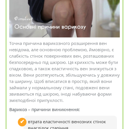
Точна причина варикозного розширення вен
невідома, але основною проблемою, ймовірно, є
слабкість стінок поверхневих вен, розташованих
безпосередньо під шкірою. Ця крихкість може бути
спадковою, а також еластичність вен знижується з
віком. Вени розтягуються, збільшуючись у довжину
та ширину. Щоб вписатися в простір, який вони
займали у нормальному стані, подовжені вени
звиваються під шкірою, іноді набуваючи форми
змієподібної припухлості.
Варикоз – причини виникнення:
втрата еластичності венозних стінок
внаслідок старіння