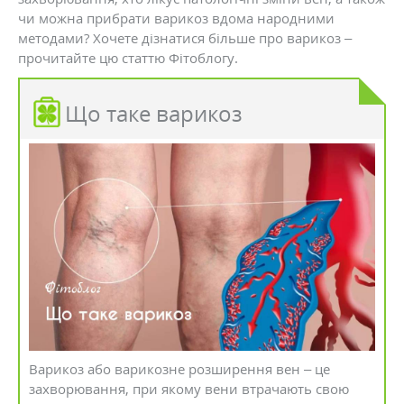
чи можна прибрати варикоз вдома народними
методами? Хочете дізнатися більше про варикоз –
прочитайте цю статтю Фітоблогу.
Що таке варикоз
Варикоз або варикозне розширення вен – це
захворювання, при якому вени втрачають свою