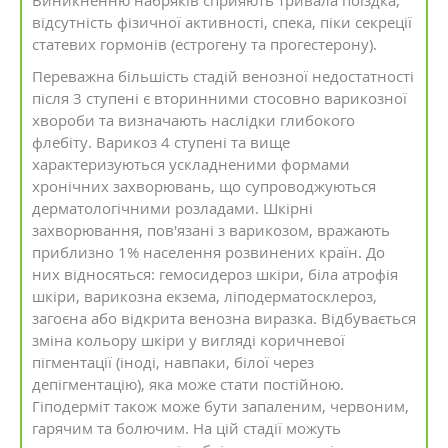
Виникненню набряків сприяють тривала поїздка,
відсутність фізичної активності, спека, піки секреції
статевих гормонів (естрогену та прогестерону).
Переважна більшість стадій венозної недостатності
після 3 ступені є вторинними стосовно варикозної
хвороби та визначають наслідки глибокого
флебіту. Варикоз 4 ступені та вище
характеризуються ускладненими формами
хронічних захворювань, що супроводжуються
дерматологічними розладами. Шкірні
захворювання, пов'язані з варикозом, вражають
приблизно 1% населення розвинених країн. До
них відносяться: гемосидероз шкіри, біла атрофія
шкіри, варикозна екзема, ліподерматосклероз,
загоєна або відкрита венозна виразка. Відбувається
зміна кольору шкіри у вигляді коричневої
пігментації (іноді, навпаки, білої через
депігментацію), яка може стати постійною.
Гіподерміт також може бути запаленим, червоним,
гарячим та болючим. На цій стадії можуть