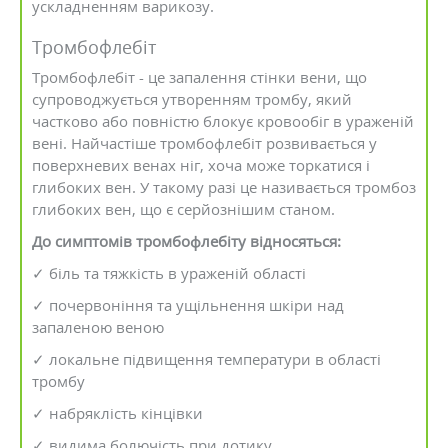
ускладненням варикозу.
Тромбофлебіт
Тромбофлебіт - це запалення стінки вени, що
супроводжується утворенням тромбу, який
частково або повністю блокує кровообіг в ураженій
вені. Найчастіше тромбофлебіт розвивається у
поверхневих венах ніг, хоча може торкатися і
глибоких вен. У такому разі це називається тромбоз
глибоких вен, що є серйознішим станом.
До симптомів тромбофлебіту відносяться:
✓ біль та тяжкість в ураженій області
✓ почервоніння та ущільнення шкіри над
запаленою веною
✓ локальне підвищення температури в області
тромбу
✓ набряклість кінцівки
✓ видима болючість при дотику