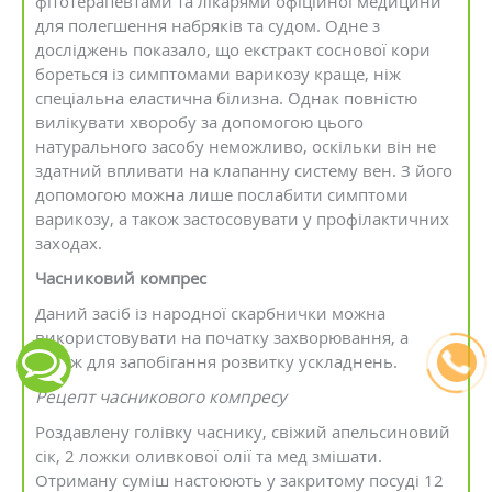
фітотерапевтами та лікарями офіційної медицини
для полегшення набряків та судом. Одне з
досліджень показало, що екстракт соснової кори
бореться із симптомами варикозу краще, ніж
спеціальна еластична білизна. Однак повністю
вилікувати хворобу за допомогою цього
натурального засобу неможливо, оскільки він не
здатний впливати на клапанну систему вен. З його
допомогою можна лише послабити симптоми
варикозу, а також застосовувати у профілактичних
заходах.
Часниковий компрес
Даний засіб із народної скарбнички можна
використовувати на початку захворювання, а
також для запобігання розвитку ускладнень.
Рецепт часникового компресу
Роздавлену голівку часнику, свіжий апельсиновий
сік, 2 ложки оливкової олії та мед змішати.
Отриману суміш настоюють у закритому посуді 12