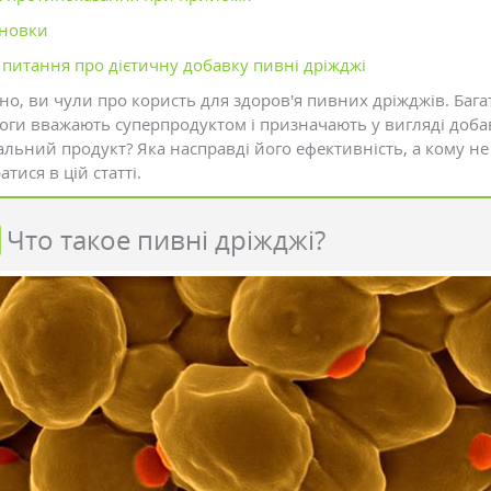
новки
 питання про дієтичну добавку пивні дріжджі
о, ви чули про користь для здоров'я пивних дріжджів. Багато
логи вважають суперпродуктом і призначають у вигляді доба
альний продукт? Яка насправді його ефективність, а кому н
атися в цій статті.
Что такое пивні дріжджі?