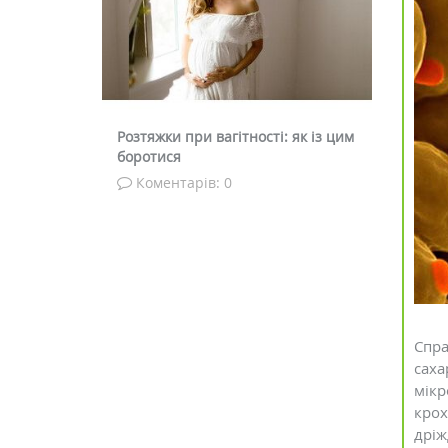
 шкода
Розтяжки при вагітності: як із цим
Що таке 
боротися
діють
Коментарів: 0
Комен
Спра
саха
мікр
крох
дріж