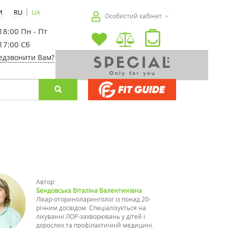
|
И
RU
UA
Особистий кабінет
 18:00 Пн - Пт
 17:00 Сб
едзвонити Вам?
Автор:
Бендовська Віталіна Валентинівна
Лікар-оториноларинголог із понад 20-
річним досвідом. Спеціалізується на
лікуванні ЛОР-захворювань у дітей і
дорослих та профілактичній медицині.