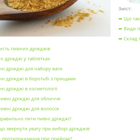
Зміст:
➦ Що так
➦ Види п
➦ Склад 
исть пивних дріжджів
і дріжджі у таблетках
ні дріжджі для набору ваги
ні дріжджі в боротьбі з прищами
і дріжджі в косметології
ивні дріжджі для обличчя
ивні дріжджі для волосся
правильно пити пивні дріжджі?
що звернути увагу при виборі дріжджів
є протипоказання при прийомі?