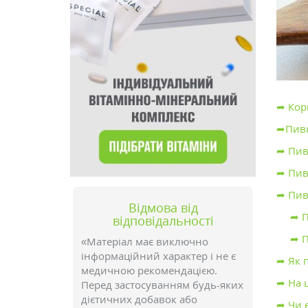
➦ Кор
➦Пивн
➦ Пив
➦ Пив
➦ Пивн
Відмова від
➦ П
відповідальності
➦ П
«Матеріал має виключно
інформаційний характер і не є
➦ Як 
медичною рекомендацією.
➦ На 
Перед застосуванням будь-яких
дієтичних добавок або
➦ Чи 