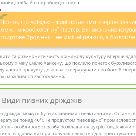
випічці хліба й в виробництві пива
Про те, що дріжджі - живі організми вперше заяв
хімік і мікробіолог Луї Пастер. Він визначив існуван
спиртове бродіння - не хімічні реакція, а біологіч
лити та розмножити чисту дріжджову культуру вперше вдалос
ькому хіміку Емілю Хансену, що поклало початок бурхливог
ду даного продукту дозволяє стверджувати про його безпер
кі можливості застосування.
Види пивних дріжджів
і дріжджі можуть бути активними і неактивними. Останні 
ератури понад 40°С і є продуктом пивоварної промисловос
іння - особливого способу розкладання цукрів, виділяючи п
тивість здавна використовувало людство для приготування 