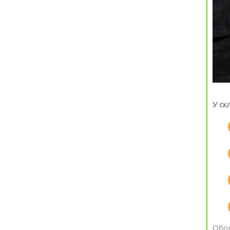
У ск
Обол