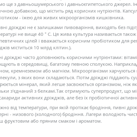
мо ще з давньошумерського і давньоєгипетського джерел. І
ичною добавкою, що містить ряд корисних нутрієнтів. Капсул
іотиком - їжею для живих мікроорганізмів кишківника.
вні дріжджі не є залишками пивоваріння, виходять без під
ературі не вище 40 ° C. Ця жива культура називається тако
певтичних цілей і вважається корисним пробіотиком для рег
джів міститься 10 млрд клітин.).
і дріжджі часто доповнюють корисними нутрієнтами: вітамі
щують в середовищі, багатому певною сполукою. Наприклад
ном, кремнеземом або магнієм. Мікроорганізми харчуються 
лекули, з яких вони складаються. Потім дріжджі піддають суш
рюється мінерал, який легше засвоюється організмом, ніж як
льки з'єднаний з белкамі.Так отримують суперпродукт, що мі
сахариди активних дріжджів, але без їх пробіотичної активно
жно від температури, при якій протікає бродіння, пивні дріжд
герні - низового (холодного) бродіння. Лагери володіють чи
ш фруктовим або пряним смаком і ароматом.