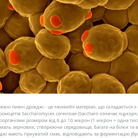
афродизіаки і як вони
Чому червоніє обличчя і чи
можна це прибрати
тарів: 0
Коментарів: 0
вжні пивні дріжджі - це «живий» матеріал, що складається з
роміцетів Saccharomyces cerevisiae (Saccharo означає «цукор», m
оорганізми розміром від 6 до 10 мікрон (1 мікрон = одна ти
маль зернових, створюючи середовище, багате на білки та в
джі мають гіркуватий смак, відповідають за ферментацію (бр