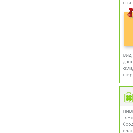
при 
Виді
данс
скла
широ
Пивн
темп
брод
влас