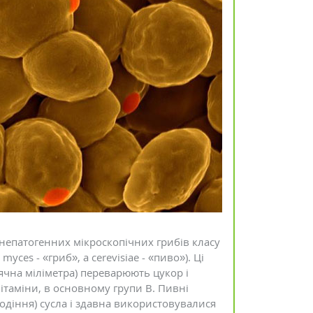
Детокс: програми та препарати
для очистки організму
Коментарів: 0
 непатогенних мікроскопічних грибів класу
yces - «гриб», а cerevisiae - «пиво»). Ці
сячна міліметра) переварюють цукор і
ітаміни, в основному групи B. Пивні
одіння) сусла і здавна використовувалися