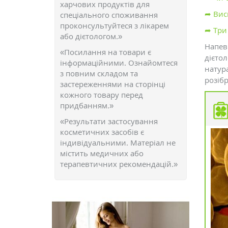
харчових продуктів для
➦ Вис
спеціального споживання
проконсультуйтеся з лікарем
➦ Три
або дієтологом.»
Напевн
«Посилання на товари є
дієто
інформаційними. Ознайомтеся
натур
з повним складом та
розібр
застереженнями на сторінці
кожного товару перед
придбанням.»
«Результати застосування
косметичних засобів є
індивідуальними. Матеріал не
містить медичних або
терапевтичних рекомендацій.»