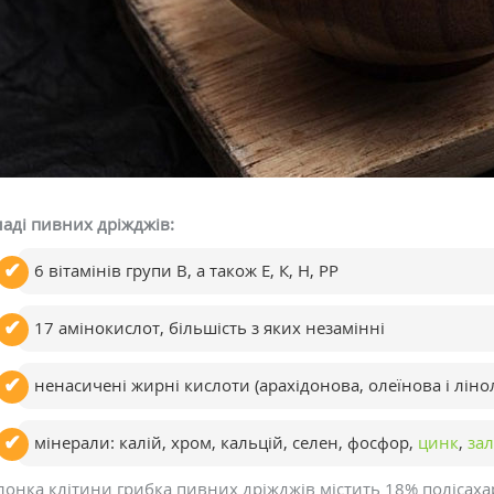
ладі пивних дріжджів:
6 вітамінів групи B, а також Е, К, Н, РР
17 амінокислот, більшість з яких незамінні
ненасичені жирні кислоти (арахідонова, олеїнова і ліно
мінерали: калій, хром, кальцій, селен, фосфор,
цинк
,
зал
онка клітини грибка пивних дріжджів містить 18% полісахар