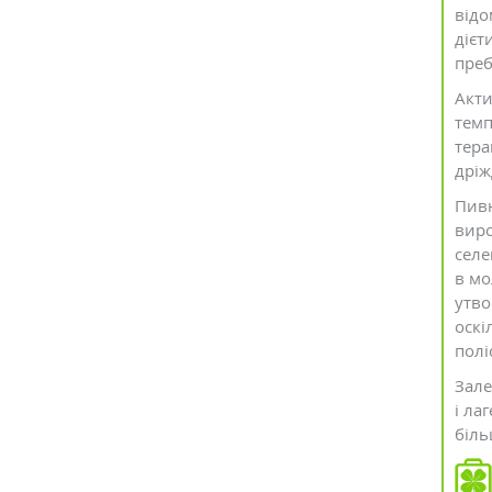
відо
дієт
преб
Акти
темп
тера
дріж
Пивн
виро
селе
в мо
утво
оскі
полі
Зале
і ла
біль