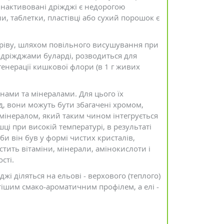
ннактивовані дріжджі є недорогою
и, таблетки, пластівці або сухий порошок є
ігріву, шляхом повільного висушування при
ж дріжджами буларді, розводиться для
енерації кишкової флори (в 1 г живих
нами та мінералами. Для цього їх
, вони можуть бути збагачені хромом,
мінералом, який таким чином інтегрується
ці при високій температурі, в результаті
би він був у формі чистих кристалів,
стить вітаміни, мінерали, амінокислоти і
сті.
жі діляться на ельові - верхового (теплого)
стішим смако-ароматичним профілем, а елі -