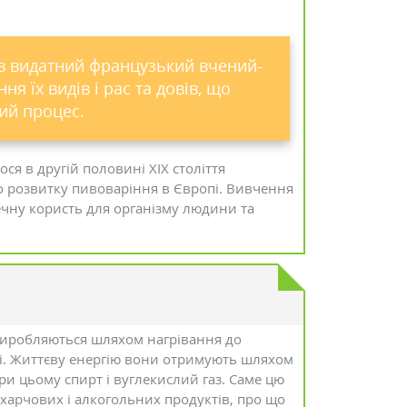
ив видатний французький вчений-
ня їх видів і рас та довів, що
ний процес.
я в другій половині XIX століття
о розвитку пивоваріння в Європі. Вивчення
ечну користь для організму людини та
виробляються шляхом нагрівання до
ті. Життєву енергію вони отримують шляхом
ри цьому спирт і вуглекислий газ. Саме цю
харчових і алкогольних продуктів, про що