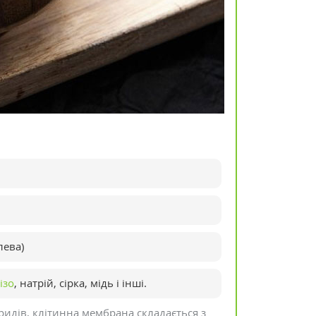
лева)
ізо
, натрій, сірка, мідь і інші.
идів, клітинна мембрана складається з