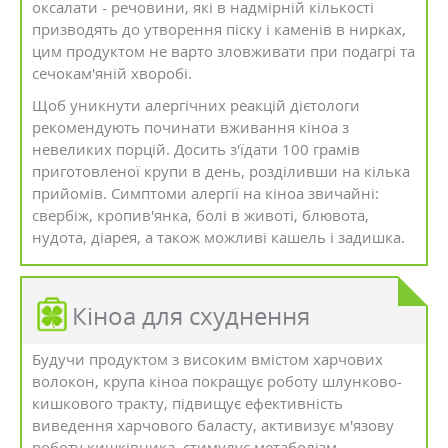
оксалати - речовини, які в надмірній кількості
призводять до утворення піску і каменів в нирках,
цим продуктом не варто зловживати при подагрі та
сечокам'яній хворобі.
Щоб уникнути алергічних реакцій дієтологи
рекомендують починати вживання кіноа з
невеликих порцій. Досить з'їдати 100 грамів
приготовленої крупи в день, розділивши на кілька
прийомів. Симптоми алергії на кіноа звичайні:
свербіж, кропив'янка, болі в животі, блювота,
нудота, діарея, а також можливі кашель і задишка.
Кіноа для схуднення
Будучи продуктом з високим вмістом харчових
волокон, крупа кіноа покращує роботу шлунково-
кишкового тракту, підвищує ефективність
виведення харчового баласту, активизує м'язову
роботу кишківника, стимулує метаболізм,