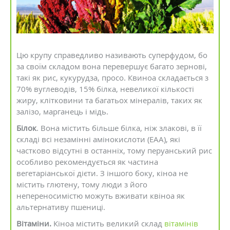
Цю крупу справедливо називають суперфудом, бо
за своїм складом вона перевершує багато зернові,
такі як рис, кукурудза, просо. Квиноа складається з
70% вуглеводів, 15% білка, невеликої кількості
жиру, клітковини та багатьох мінералів, таких як
залізо, марганець і мідь.
Білок
. Вона містить більше білка, ніж злакові, в її
складі всі незамінні амінокислоти (EAA), які
частково відсутні в останніх, тому перуанський рис
особливо рекомендується як частина
вегетаріанської дієти. З іншого боку, кіноа не
містить глютену, тому люди з його
непереносимістю можуть вживати квіноа як
альтернативу пшениці.
Вітаміни.
Кіноа містить великий склад
вітамінів