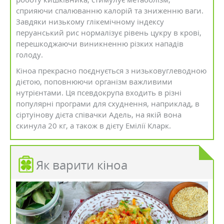
сприяючи спалюванню калорій та зниженню ваги.
Завдяки низькому глікемічному індексу
перуанський рис нормалізує рівень цукру в крові,
перешкоджаючи виникненню різких нападів
голоду.
Кіноа прекрасно поєднується з низьковуглеводною
дієтою, поповнюючи організм важливими
нутрієнтами. Ця псевдокрупа входить в різні
популярні програми для схуднення, наприклад, в
сіртуінову дієта співачки Адель, на якій вона
скинула 20 кг, а також в дієту Емілії Кларк.
Як варити кіноа