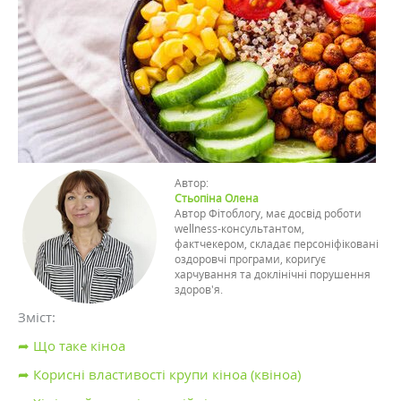
Автор:
Стьопіна Олена
Автор Фітоблогу, має досвід роботи
wellness-консультантом,
фактчекером, складає персоніфіковані
оздоровчі програми, коригує
харчування та доклінічні порушення
здоров'я.
Зміст:
➦ Що таке кіноа
➦ Корисні властивості крупи кіноа (квіноа)