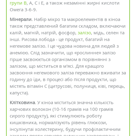
групи В
, А, С і Е, а також незамінні жирні кислоти
Омега 3-6-9.
Мінерали
. Набір мікро та макроелементів в кіноа
також представлений багатим складом, включаючи
калій, магній, натрій, фосфор,
залізо
, мідь, селен та
інші. Рисова лобода - це продукт, багатий на
негемове залізо. І це чудова новина для людей з
анемією. Слід зазначити, що «рослинне» залізо
гірше засвоюється організмом в порівнянні з
залізом, що міститься в м'ясі. Для кращого
засвоєння негемового заліза переважно вживати за
годину до їди, в процесі або після продукти, що
містять вітамін С (цитрусові, полуниця, ківі, перець,
капуста).
Клітковина
. У кіноа міститься значна кількість
харчових волокон (10-16 грамів на 100 грамів
сирого продукту), які стимулюють роботу
кишківника, нормалізують рівень глюкози,
інсулінутаі холестерину, будучи профілактичним
заходом проти серцево-судинних захворювань і