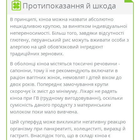
Протипоказання й шкода
В принципі, кіноа можна назвати абсолютно
нешкідливою крупою, за винятком індивідуальної
непереносимості. Більш того, завдяки відсутності
глютену, перуанський рис можуть вживати особи з
алергією на цей обов'язковий інгредієнт
традиційних зернових.
В оболонці кіноа містяться токсичні речовини -
сапоніни, тому її не рекомендують включати в
раціон вагітних жінок, немовлят і дітей віком до
двох років. Попереднє замочування крупи
скорочує їх зміст до мінімуму. Лікарі не радять
кіноа при ГВ (грудному вигодовуванні), оскільки
сумісність даного продукту з материнським
молоком поки мало вивчена.
Цей суперфуд може викликати негативну реакцію
організму при панкреатиті, холециститі, виразці й
гастриті. Внаслідок того, що в складі кіноа є