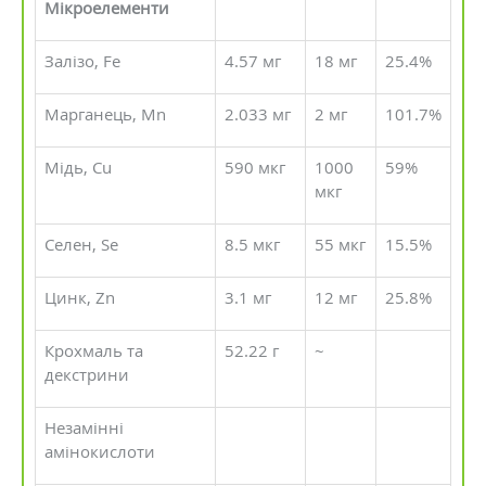
Мікроелементи
Залізо, Fe
4.57 мг
18 мг
25.4%
Марганець, Mn
2.033 мг
2 мг
101.7%
Мідь, Cu
590 мкг
1000
59%
мкг
Селен, Se
8.5 мкг
55 мкг
15.5%
Цинк, Zn
3.1 мг
12 мг
25.8%
Крохмаль та
52.22 г
~
декстрини
Незамінні
амінокислоти