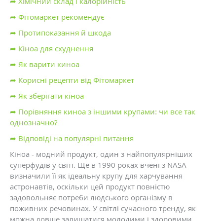
➦ Хімічний склад і калорійність
➦ Фітомаркет рекомендує
➦ Протипоказання й шкода
➦ Кіноа для схуднення
➦ Як варити киноа
➦ Корисні рецепти від Фітомаркет
➦ Як зберігати кіноа
➦ Порівняння киноа з іншими крупами: чи все так
однозначно?
➦ Відповіді на популярні питання
Кіноа - модний продукт, один з найпопулярніших
суперфудів у світі. Ще в 1990 роках вчені з NASA
визначили її як ідеальну крупу для харчування
астронавтів, оскільки цей продукт повністю
задовольняє потреби людського організму в
поживних речовинах. У світлі сучасного тренду, як
можна довше залишатися молодими і здоровими,