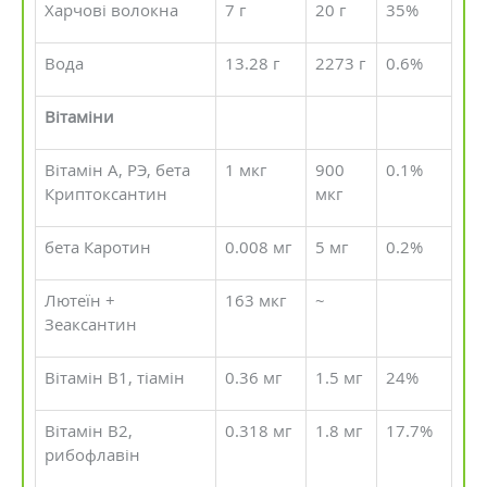
Харчові волокна
7 г
20 г
35%
Вода
13.28 г
2273 г
0.6%
Вітаміни
Вітамін А, РЭ, бета
1 мкг
900
0.1%
Криптоксантин
мкг
бета Каротин
0.008 мг
5 мг
0.2%
Лютеїн +
163 мкг
~
Зеаксантин
Вітамін В1, тіамін
0.36 мг
1.5 мг
24%
Вітамін В2,
0.318 мг
1.8 мг
17.7%
рибофлавін