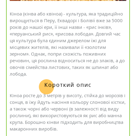
Кіноа (кінва або квіноа) - культура, яка традиційно
вирощується в Перу, Еквадорі і Болівії вже за 5000
років до нашої ери, її інші назви - «рис інків»,
«перуанський рис», «рисова лобода». Довгий час
ця культура була єдиним джерелом їжі для
місцевих жителів, які називали її «золотим
зерном». Однак, попри схожість поживних
речовин, ця рослина відноситься не до злаків, а до
овочів сімейства листових, таких як шпинат або
лобода.
Короткий опис
Кіноа роcте до 3 метрів у висоту, стійка до морозів і
сонця, в їжу йдуть насіння кольору слонової кістки,
а також чорні або червоні (в залежності від виду
рослини), які використовуються як рис або манна
крупа. Борошно кінви підходить для виробництва
макаронних виробів.