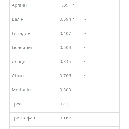
Аргінін
1.091 г
~
Валін
0.594 г
~
Гістидин
0.407 г
~
Ізолейцин
0.504 г
~
Лейцин
0.84 г
~
Лізин
0.766 г
~
Метіонін
0.309 г
~
Треонін
0.421 г
~
Триптофан
0.167 г
~