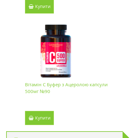
Купити
Вітамін С Буфер з Ацеролою капсули
500мг №90
Купити