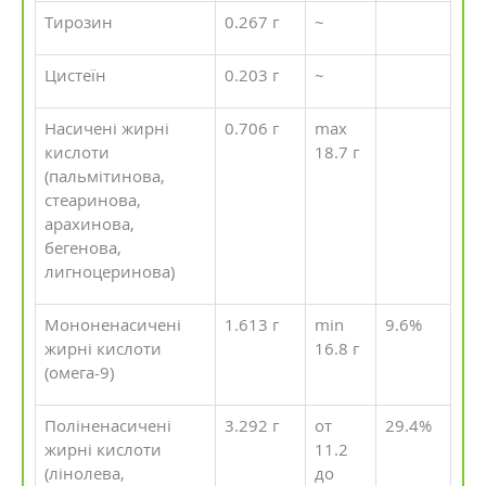
Тирозин
0.267 г
~
Цистеїн
0.203 г
~
Насичені жирні
0.706 г
max
кислоти
18.7 г
(пальмітинова,
стеаринова,
арахинова,
бегенова,
лигноцеринова)
Мононенасичені
1.613 г
min
9.6%
жирні кислоти
16.8 г
(омега-9)
Поліненасичені
3.292 г
от
29.4%
жирні кислоти
11.2
(лінолева,
до