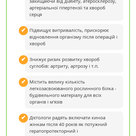
захищаючи від діабету, атеросклерозу,
артеріальної гіпертензії та хвороб
серця
Підвищує витривалість, прискорює
відновлення організму після операцій і
хвороб
Знижує ризик розвитку хвороб
суглобів: артриту, артрозу і т.п.
Містить велику кількість
легкозасвоюваного рослинного білка -
будівельного матеріалу для всіх
органів і м'язів
Дієтологи радять включати киноа
жінкам після 40 років як потужний
гератопротекторний і