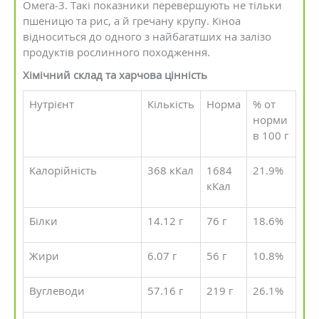
Омега-3. Такі показники перевершують не тільки
пшеницю та рис, а й гречану крупу. Кіноа
відноситься до одного з найбагатших на залізо
продуктів рослинного походження.
Хімічний склад та харчова цінність
Нутрієнт
Кількість
Норма
% от
норми
в 100 г
Калорійність
368 кКал
1684
21.9%
кКал
Білки
14.12 г
76 г
18.6%
Жири
6.07 г
56 г
10.8%
Вуглеводи
57.16 г
219 г
26.1%