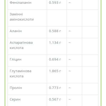
Фенілаланін
0.593 г
~
Замінні
амінокислоти
Аланін
0.588 г
~
Аспарагінова
1.134 г
~
кислота
Гліцин
0.694 г
~
Глутамінова
1.865 г
~
кислота
Пролін
0.773 г
~
Серин
0.567 г
~