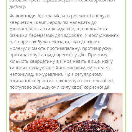
діабету.
Флавоноїди
. Квіноа містить рослинні сполуки
кверцетин і кемпферол, які належать до
флавоноїдів - антиоксидантів, що володіють
різними перевагами для здоров'я. У дослідженнях
на тваринах було показано, що ці важливі
молекули мають протизапальну, противірусну,
протиракову і антидепресивну дію. Причому,
кількість кверцетину в кіноа навіть вище, ніж у
типових продуктах з його високим вмістом, як,
наприклад, в журавлині. При регулярному
вживанні кверцетин накопичується в організмі,
поступово збільшуючи силу своєї корисної дії.