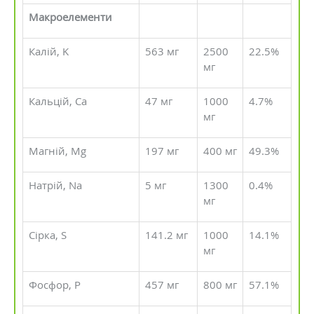
Макроелементи
Калій, K
563 мг
2500
22.5%
мг
Кальцій, Ca
47 мг
1000
4.7%
мг
Магній, Mg
197 мг
400 мг
49.3%
Натрій, Na
5 мг
1300
0.4%
мг
Сірка, S
141.2 мг
1000
14.1%
мг
Фосфор, P
457 мг
800 мг
57.1%