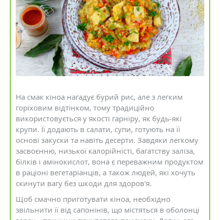
На смак кіноа нагадує бурий рис, але з легким
горіховим відтінком, тому традиційно
використовується у якості гарніру, як будь-які
крупи. Її додають в салати, супи, готують на її
основі закуски та навіть десерти. Завдяки легкому
засвоєнню, низької калорійністі, багатству заліза,
білків і амінокислот, вона є переважним продуктом
в раціоні вегетаріанців, а також людей, які хочуть
скинути вагу без шкоди для здоров'я.
Щоб смачно приготувати кіноа, необхідно
звільнити її від сапонінів, що містяться в оболонці