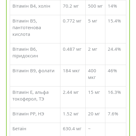
Вітамін В4, холін
70.2 мг
500 мг
14%
Вітамін В5,
0.772 мг
5 мг
15.4%
пантотенова
кислота
Вітамін В6,
0.487 мг
2 мг
24.4%
піридоксин
Вітамін В9, фолати
184 мкг
400
46%
мкг
Вітамін Е, альфа
2.44 мг
15 мг
16.3%
токоферол, ТЭ
Вітамін РР, НЭ
1.52 мг
20 мг
7.6%
Бетаїн
630.4 мг
~