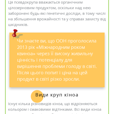
Ця псевдокрупа вважається органічним
цілозерновим продуктом, оскільки над нею
заборонені будь-які генетичні досліди, в тому числі
на збільшення врожайності та у справах захисту від
шкідників.
Чи знаєте ви, що ООН проголосила
2013 рік «Міжнародним роком
квиноа» через її високу живильну
цінність і потенціалу для
вирішення проблеми голоду в світі.
Після цього попит і ціна на цей
продукт в світі різко зросли.
Види круп кіноа
Існує кілька різновидів кіноа, що відрізняються
кольором і смаковими відтінками. Всі види кіноа