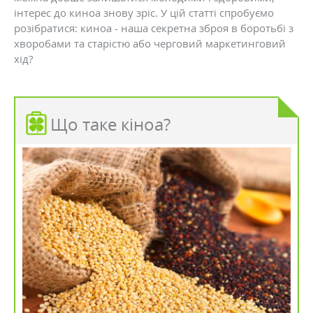
інтерес до киноа знову зріс. У цій статті спробуємо
розібратися: киноа - наша секретна зброя в боротьбі з
хворобами та старістю або черговий маркетинговий
хід?
Що таке кіноа?