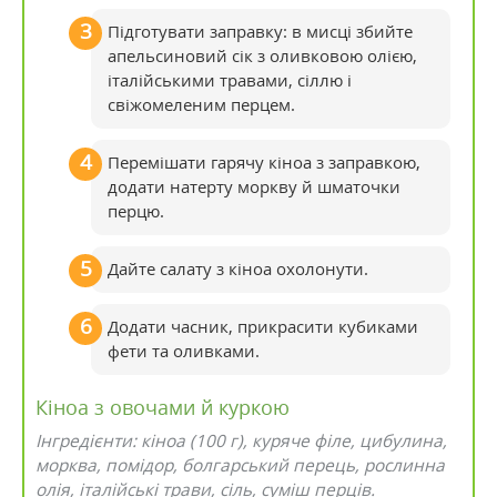
Підготувати заправку: в мисці збийте
апельсиновий сік з оливковою олією,
італійськими травами, сіллю і
свіжомеленим перцем.
Перемішати гарячу кіноа з заправкою,
додати натерту моркву й шматочки
перцю.
Дайте салату з кіноа охолонути.
Додати часник, прикрасити кубиками
фети та оливками.
Кіноа з овочами й куркою
Інгредієнти: кіноа (100 г), куряче філе, цибулина,
морква, помідор, болгарський перець, рослинна
олія, італійські трави, сіль, суміш перців.