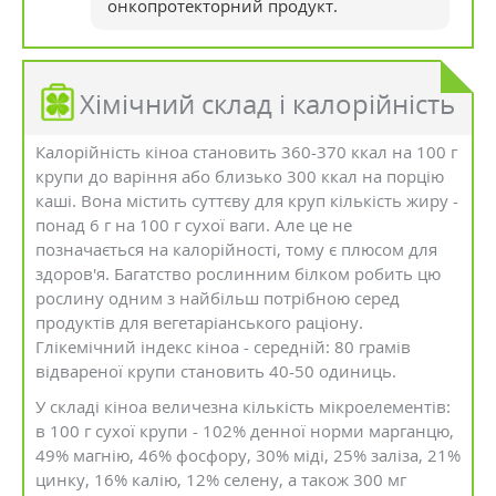
онкопротекторний продукт.
Хімічний склад і калорійність
Калорійність кіноа становить 360-370 ккал на 100 г
крупи до варіння або близько 300 ккал на порцію
каші. Вона містить суттєву для круп кількість жиру -
понад 6 г на 100 г сухої ваги. Але це не
позначається на калорійності, тому є плюсом для
здоров'я. Багатство рослинним білком робить цю
рослину одним з найбільш потрібною серед
продуктів для вегетаріанського раціону.
Глікемічний індекс кіноа - середній: 80 грамів
відвареної крупи становить 40-50 одиниць.
У складі кіноа величезна кількість мікроелементів:
в 100 г сухої крупи - 102% денної норми марганцю,
49% магнію, 46% фосфору, 30% міді, 25% заліза, 21%
цинку, 16% калію, 12% селену, а також 300 мг