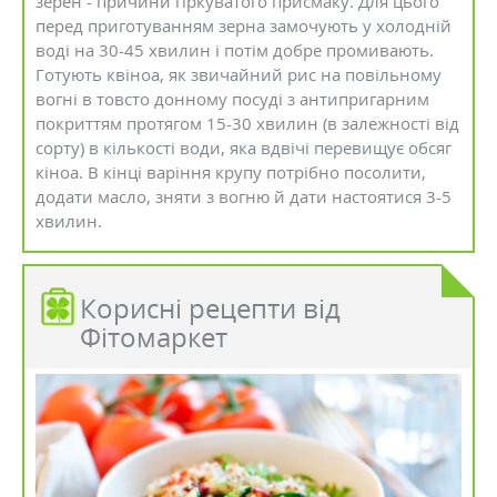
зерен - причини гіркуватого присмаку. Для цього
перед приготуванням зерна замочують у холодній
воді на 30-45 хвилин і потім добре промивають.
Готують квіноа, як звичайний рис на повільному
вогні в товсто донному посуді з антипригарним
покриттям протягом 15-30 хвилин (в залежності від
сорту) в кількості води, яка вдвічі перевищує обсяг
кіноа. В кінці варіння крупу потрібно посолити,
додати масло, зняти з вогню й дати настоятися 3-5
хвилин.
Корисні рецепти від
Фітомаркет