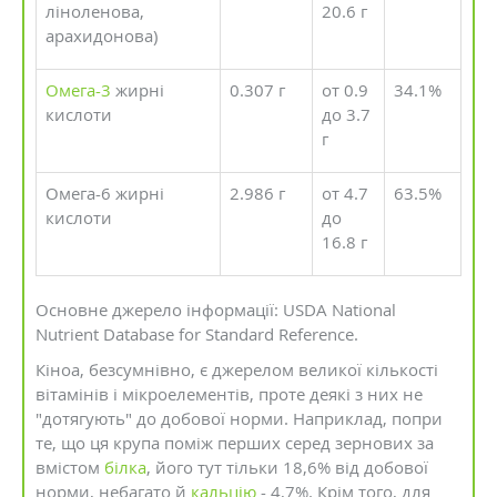
ліноленова,
20.6 г
арахидонова)
Омега-3
жирні
0.307 г
от 0.9
34.1%
кислоти
до 3.7
г
Омега-6 жирні
2.986 г
от 4.7
63.5%
кислоти
до
16.8 г
Основне джерело інформації: USDA National
Nutrient Database for Standard Reference.
Кіноа, безсумнівно, є джерелом великої кількості
вітамінів і мікроелементів, проте деякі з них не
"дотягують" до добової норми. Наприклад, попри
те, що ця крупа поміж перших серед зернових за
вмістом
білка
, його тут тільки 18,6% від добової
норми, небагато й
кальцію
- 4,7%. Крім того, для