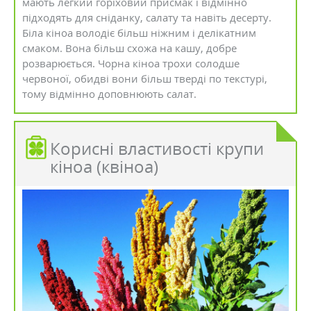
мають легкий горіховий присмак і відмінно
підходять для сніданку, салату та навіть десерту.
Біла кіноа володіє більш ніжним і делікатним
смаком. Вона більш схожа на кашу, добре
розварюється. Чорна кіноа трохи солодше
червоної, обидві вони більш тверді по текстурі,
тому відмінно доповнюють салат.
Корисні властивості крупи
кіноа (квіноа)