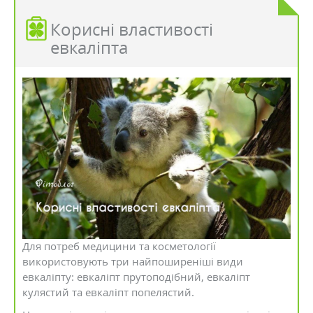
Корисні властивості
евкаліпта
Для потреб медицини та косметології
використовують три найпоширеніші види
евкаліпту: евкаліпт прутоподібний, евкаліпт
кулястий та евкаліпт попелястий.