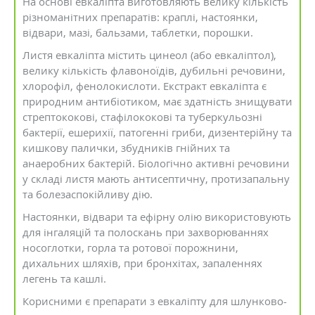
На основі евкаліпта виготовляють велику кількість
різноманітних препаратів: краплі, настоянки,
відвари, мазі, бальзами, таблетки, порошки.
Листя евкаліпта містить цинеол (або евкаліптол),
велику кількість флавоноїдів, дубильні речовини,
хлорофіл, фенолокислоти. Екстракт евкаліпта є
природним антибіотиком, має здатність знищувати
стрептококові, стафілококові та туберкульозні
бактерії, ешерихії, патогенні гриби, дизентерійну та
кишкову палички, збудників гнійних та
анаеробних бактерій. Біологічно активні речовини
у складі листя мають антисептичну, протизапальну
та болезаспокійливу дію.
Настоянки, відвари та ефірну олію використовують
для інгаляцій та полоскань при захворюваннях
носоглотки, горла та ротової порожнини,
дихальних шляхів, при бронхітах, запаленнях
легень та кашлі.
Корисними є препарати з евкаліпту для шлунково-