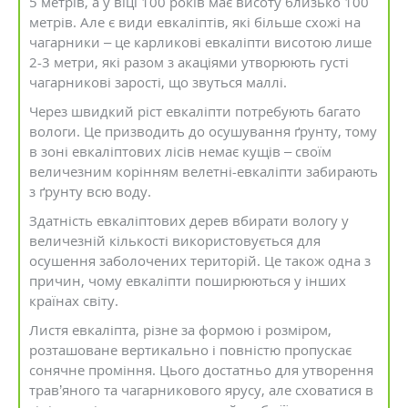
5 метрів, а у віці 100 років має висоту близько 100
метрів. Але є види евкаліптів, які більше схожі на
чагарники – це карликові евкаліпти висотою лише
2-3 метри, які разом з акаціями утворюють густі
чагарникові зарості, що звуться маллі.
Через швидкий ріст евкаліпти потребують багато
вологи. Це призводить до осушування ґрунту, тому
в зоні евкаліптових лісів немає кущів – своїм
величезним корінням велетні-евкаліпти забирають
з ґрунту всю воду.
Здатність евкаліптових дерев вбирати вологу у
величезній кількості використовується для
осушення заболочених територій. Це також одна з
причин, чому евкаліпти поширюються у інших
країнах світу.
Листя евкаліпта, різне за формою і розміром,
розташоване вертикально і повністю пропускає
сонячне проміння. Цього достатньо для утворення
трав’яного та чагарникового ярусу, але сховатися в