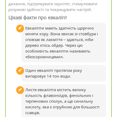
дихання, підтримувати імунітет, стимулювати
розумові здібності та покращувати настрій.
Цікаві факти про евкаліпт
Евкаліпти мають здатність щорічно
міняти кору. Вона звисає зі стовбура і
сповзає як лахміття – здається, ніби
дерево хтось обдер. Через цю
особливість евкаліпти називають
«безсоромницями».
Один евкаліпт протягом року
випаровує 14 тон води.
Листя евкаліпта містить велику
кількість флавоноїдів, фенольних і
терпенових сполук, а ще синильну
кислоту, яка є отруйною для більшості
ссавців.