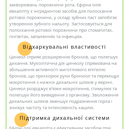
захворювань порожнини рота. Ефірна олія
евкаліпту є інгредієнтом засобів для полоскання
ротової порожнини, у складі зубних паст запобігає
утворенню зубного нальоту. Застосовується для
полоскання ротової порожнини при стоматитах,
гінгівітах, запаленнях та інфекціях.
Відхаркувальні властивості
Цинеол сприяє розширенню бронхів, що полегшує
дихання. Муколітична дія цинеолу спрямована на
збільшення активності миготливого епітелію
бронхів, що прискорює рухи бронхіол та переміщує
мокротиння з нижніх дихальніх шляхів у верхні.
Цинеол розріджує в’язке мокротиння, стимулює та
полегшує його виведення з організму. Зволоження
дихальних шляхів зменшує подразнення горла і
знижує частоту та інтенсивність кашлю.
Підтримка дихальної системи
Ефірні олії евкаліпта є ефективним засобом при