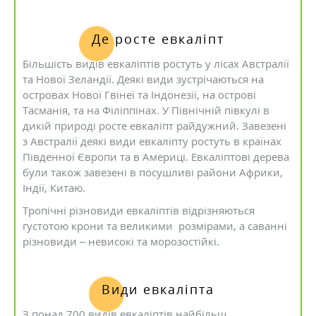
Де росте евкаліпт
Більшість видів евкаліптів ростуть у лісах Австралії
та Нової Зеландії. Деякі види зустрічаються на
островах Нової Гвінеї та Індонезії, на острові
Тасманія, та на Філіппінах. У Північній півкулі в
дикій природі росте евкаліпт райдужний. Завезені
з Австралії деякі види евкаліпту ростуть в країнах
Південної Європи та в Америці. Евкаліптові дерева
були також завезені в посушливі райони Африки,
Індії, Китаю.
Тропічні різновиди евкаліптів відрізняються
густотою крони та великими розмірами, а саванні
різновиди – невисокі та морозостійкі.
Види евкаліпта
З понад 700 видів евкаліптів найбільш