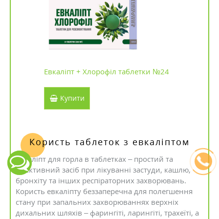
Евкаліпт + Хлорофіл таблетки №24
Купити
Користь таблеток з евкаліптом
Екваліпт для горла в таблетках – простий та
ефективний засіб при лікуванні застуди, кашлю,
бронхіту та інших респіраторних захворювань.
Користь евкаліпту беззаперечна для полегшення
стану при запальних захворюваннях верхніх
дихальних шляхів – фарингіті, ларингіті, трахеїті, а