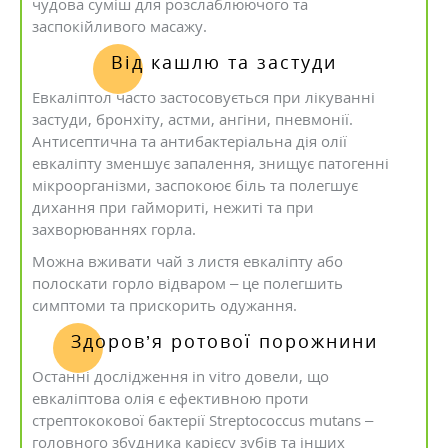
чудова суміш для розслаблюючого та
заспокійливого масажу.
Від кашлю та застуди
Евкаліптол часто застосовується при лікуванні
застуди, бронхіту, астми, ангіни, пневмонії.
Антисептична та антибактеріальна дія олії
евкаліпту зменшує запалення, знищує патогенні
мікроорганізми, заспокоює біль та полегшує
дихання при гаймориті, нежиті та при
захворюваннях горла.
Можна вживати чай з листя евкаліпту або
полоскати горло відваром – це полегшить
симптоми та прискорить одужання.
Здоров’я ротової порожнини
Останні дослідження in vitro довели, що
евкаліптова олія є ефективною проти
стрептококової бактерії Streptococcus mutans –
головного збудника карієсу зубів та інших