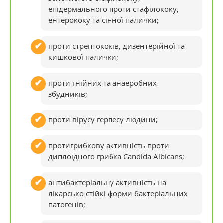
епідермального проти стафілококу,
ентерококу та сінної палички;
проти стрептококів, дизентерійної та
кишкової палички;
проти гнійних та анаеробних
збудників;
проти вірусу герпесу людини;
протигрибкову активність проти
диплоїдного грибка Candida Albicans;
антибактеріальну активність на
лікарсько стійкі форми бактеріальних
патогенів;