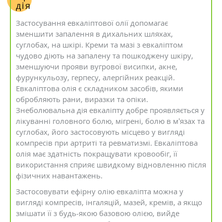
дія
Застосування евкаліптової олії допомагає
зменшити запалення в дихальних шляхах,
суглобах, на шкірі. Креми та мазі з евкаліптом
чудово діють на запалену та пошкоджену шкіру,
зменшуючи прояви вугрової висипки, акне,
фурункульозу, герпесу, алергійних реакцій.
Евкаліптова олія є складником засобів, якими
обробляють рани, виразки та опіки.
Знеболювальна дія евкаліпту добре проявляється у
лікуванні головного болю, мігрені, болю в м’язах та
суглобах, його застосовують місцево у вигляді
компресів при артриті та ревматизмі. Евкаліптова
олія має здатність покращувати кровообіг, її
використання сприяє швидкому відновленню після
фізичних навантажень.
Застосовувати ефірну олію евкаліпта можна у
вигляді компресів, інгаляцій, мазей, кремів, а якщо
змішати її з будь-якою базовою олією, вийде