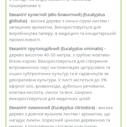
поширеними є:
Евкаліпт кулястий (або блакитний) (Eucalyptus
globulus)
- високе дерево з синьо-сірим листям і
запашним ароматом. Використовується для
виробництва паперу, в медицині та кондитерській
промисловості.
Евкаліпт прутоподібний (Eucalyptus viminalis)
–
дерево висотою 40-50 метрів, з грубою жовтаво-
білою корою. Використовується для створення
вітрозахисних смуг на плантаціях цитрусових та
інших субтропічних культур та в садівництві як
декоративна культура. У листі міститься до 3%
ефірної олії, флавоноїди, дубильні речовини,
елагова кислота, смоли та віск. Широко
використовується для медичних цілей.
Евкаліпт лимонний (Eucalyptus citriodora)
- високе
дерево з довгим вузьким листям і ароматом, що
нагадує лимон. Корисний цінною деревиною та
медом, є популярною садовою культурою.