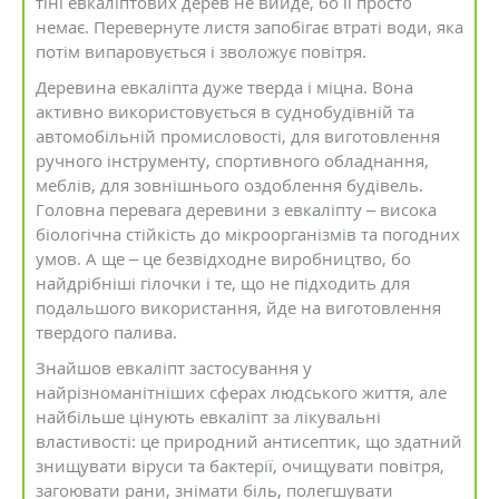
тіні евкаліптових дерев не вийде, бо її просто
немає. Перевернуте листя запобігає втраті води, яка
потім випаровується і зволожує повітря.
Деревина евкаліпта дуже тверда і міцна. Вона
активно використовується в суднобудівній та
автомобільній промисловості, для виготовлення
ручного інструменту, спортивного обладнання,
меблів, для зовнішнього оздоблення будівель.
Головна перевага деревини з евкаліпту – висока
біологічна стійкість до мікроорганізмів та погодних
умов. А ще – це безвідходне виробництво, бо
найдрібніші гілочки і те, що не підходить для
подальшого використання, йде на виготовлення
твердого палива.
Знайшов евкаліпт застосування у
найрізноманітніших сферах людського життя, але
найбільше цінують евкаліпт за лікувальні
властивості: це природний антисептик, що здатний
знищувати віруси та бактерії, очищувати повітря,
загоювати рани, знімати біль, полегшувати