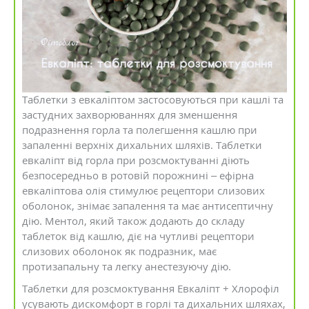
Таблетки з евкаліптом застосовуються при кашлі та
застудних захворюваннях для зменшення
подразнення горла та полегшення кашлю при
запаленні верхніх дихальних шляхів. Таблетки
евкаліпт від горла при розсмоктуванні діють
безпосередньо в ротовій порожнині – ефірна
евкаліптова олія стимулює рецептори слизових
оболонок, знімає запалення та має антисептичну
дію. Ментол, який також додають до складу
таблеток від кашлю, діє на чутливі рецептори
слизових оболонок як подразник, має
протизапальну та легку анестезуючу дію.
Таблетки для розсмоктування Евкаліпт + Хлорофіл
усувають дискомфорт в горлі та дихальних шляхах,