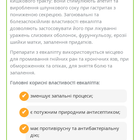
кишкового тракту: вони стимулюють апетит та
вироблення шлункового соку при гастритах з
пониженою секрецією. Загоювальні та
болезаспокійливі властивості евкаліпта
дозволяють застосовувати його при лікуванні
уражень слизових оболонок, фурункульозу, ерозії
шийки матки, запалення придатків.
Препарати з евкаліпту використовується місцево
для промивання гнійних ран та хронічних язв, при
обмороженнях та опіках, для зняття болю та
запалення.
Головні корисні властивості евкаліпта:
зменшує запальні процеси;
є потужним природним антисептиком;
має противірусну та антибактеріальну
дію;