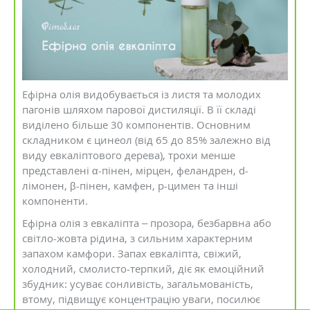
Ефірна олія видобувається із листя та молодих
пагонів шляхом парової дистиляції. В її складі
виділено більше 30 компонентів. Основним
складником є цинеол (від 65 до 85% залежно від
виду евкаліптового дерева), трохи менше
представлені α-пінен, мірцен, феландрен, d-
лімонен, β-пінен, камфен, р-цимен та інші
компоненти.
Ефірна олія з евкаліпта – прозора, безбарвна або
світло-жовта рідина, з сильним характерним
запахом камфори. Запах евкаліпта, свіжий,
холодний, смолисто-терпкий, діє як емоційний
збудник: усуває сонливість, загальмованість,
втому, підвищує концентрацію уваги, посилює