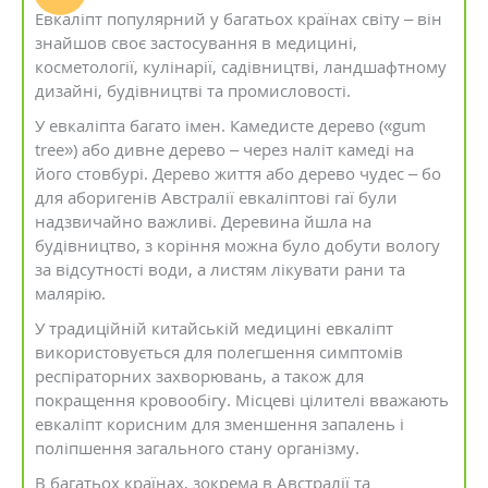
Евкаліпт популярний у багатьох країнах світу – він
знайшов своє застосування в медицині,
косметології, кулінарії, садівництві, ландшафтному
дизайні, будівництві та промисловості.
У евкаліпта багато імен. Камедисте дерево («gum
tree») або дивне дерево – через наліт камеді на
його стовбурі. Дерево життя або дерево чудес – бо
для аборигенів Австралії евкаліптові гаї були
надзвичайно важливі. Деревина йшла на
будівництво, з коріння можна було добути вологу
за відсутності води, а листям лікувати рани та
малярію.
У традиційній китайській медицині евкаліпт
використовується для полегшення симптомів
респіраторних захворювань, а також для
покращення кровообігу. Місцеві цілителі вважають
евкаліпт корисним для зменшення запалень і
поліпшення загального стану організму.
В багатьох країнах, зокрема в Австралії та