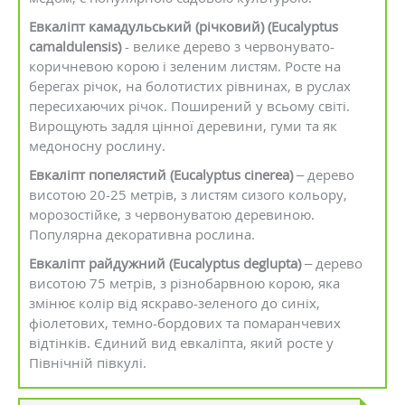
Евкаліпт камадульський (річковий) (Eucalyptus
camaldulensis)
- велике дерево з червонувато-
коричневою корою і зеленим листям. Росте на
берегах річок, на болотистих рівнинах, в руслах
пересихаючих річок. Поширений у всьому світі.
Вирощують задля цінної деревини, гуми та як
медоносну рослину.
Евкаліпт попелястий (Eucalyptus cinerea)
– дерево
висотою 20-25 метрів, з листям сизого кольору,
морозостійке, з червонуватою деревиною.
Популярна декоративна рослина.
Евкаліпт райдужний (Eucalyptus deglupta)
– дерево
висотою 75 метрів, з різнобарвною корою, яка
змінює колір від яскраво-зеленого до синіх,
фіолетових, темно-бордових та помаранчевих
відтінків. Єдиний вид евкаліпта, який росте у
Північній півкулі.