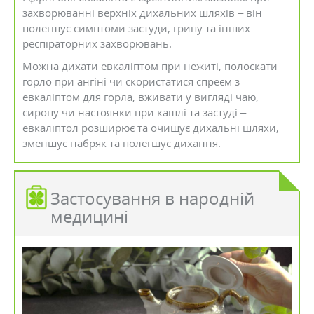
захворюванні верхніх дихальних шляхів – він
полегшує симптоми застуди, грипу та інших
респіраторних захворювань.
Можна дихати евкаліптом при нежиті, полоскати
горло при ангіні чи скористатися спреєм з
евкаліптом для горла, вживати у вигляді чаю,
сиропу чи настоянки при кашлі та застуді –
евкаліптол розширює та очищує дихальні шляхи,
зменшує набряк та полегшує дихання.
Застосування в народній
медицині