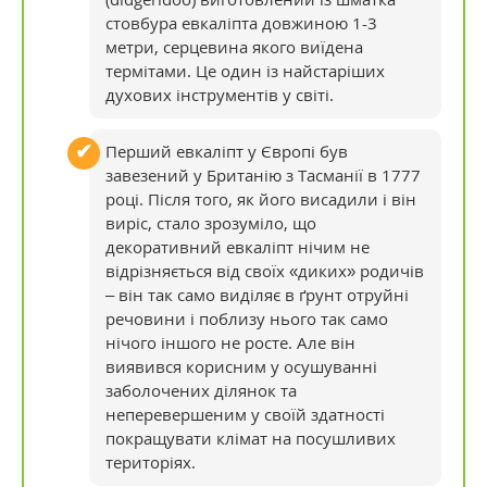
стовбура евкаліпта довжиною 1-3
метри, серцевина якого виїдена
термітами. Це один із найстаріших
духових інструментів у світі.
Перший евкаліпт у Європі був
завезений у Британію з Тасманії в 1777
році. Після того, як його висадили і він
виріс, стало зрозуміло, що
декоративний евкаліпт нічим не
відрізняється від своїх «диких» родичів
– він так само виділяє в ґрунт отруйні
речовини і поблизу нього так само
нічого іншого не росте. Але він
виявився корисним у осушуванні
заболочених ділянок та
неперевершеним у своїй здатності
покращувати клімат на посушливих
територіях.