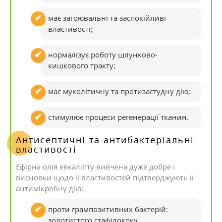
має загоювальні та заспокійливі
властивості;
нормалізує роботу шлунково-
кишкового тракту;
має муколітичну та протизастудну дію;
стимулює процеси регенерації тканин.
Антисептичні та антибактеріальні
властивості
Ефірна олія евкаліпту вивчена дуже добре і
висновки щодо її властивостей підтверджують її
антимікробну дію:
проти грампозитивних бактерій:
золотистого стафілококу,