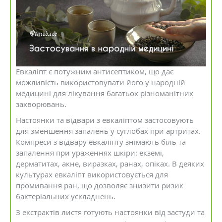
Евкаліпт є потужним антисептиком, що дає
можливість використовувати його у народній
медицині для лікування багатьох різноманітних
захворювань.
Настоянки та відвари з евкаліптом застосовують
для зменшення запалень у суглобах при артритах.
Компреси з відвару евкаліпту знімають біль та
запалення при ураженнях шкіри: екземі,
дерматитах, акне, виразках, ранах, опіках. В деяких
культурах евкаліпт використовується для
промивання ран, що дозволяє знизити ризик
бактеріальних ускладнень.
З екстрактів листя готують настоянки від застуди та