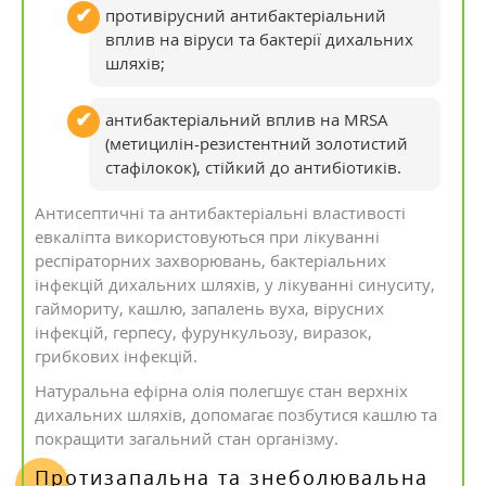
противірусний антибактеріальний
вплив на віруси та бактерії дихальних
шляхів;
антибактеріальний вплив на MRSA
(метицилін-резистентний золотистий
стафілокок), стійкий до антибіотиків.
Антисептичні та антибактеріальні властивості
евкаліпта використовуються при лікуванні
респіраторних захворювань, бактеріальних
інфекцій дихальних шляхів, у лікуванні синуситу,
гаймориту, кашлю, запалень вуха, вірусних
інфекцій, герпесу, фурункульозу, виразок,
грибкових інфекцій.
Натуральна ефірна олія полегшує стан верхніх
дихальних шляхів, допомагає позбутися кашлю та
покращити загальний стан організму.
Протизапальна та знеболювальна