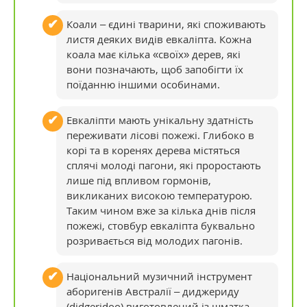
Коали – єдині тварини, які споживають
листя деяких видів евкаліпта. Кожна
коала має кілька «своїх» дерев, які
вони позначають, щоб запобігти їх
поїданню іншими особинами.
Евкаліпти мають унікальну здатність
переживати лісові пожежі. Глибоко в
корі та в коренях дерева містяться
сплячі молоді пагони, які проростають
лише під впливом гормонів,
викликаних високою температурою.
Таким чином вже за кілька днів після
пожежі, стовбур евкаліпта буквально
розривається від молодих пагонів.
Національний музичний інструмент
аборигенів Австралії – диджериду
(didgeridoo) виготовлений із шматка