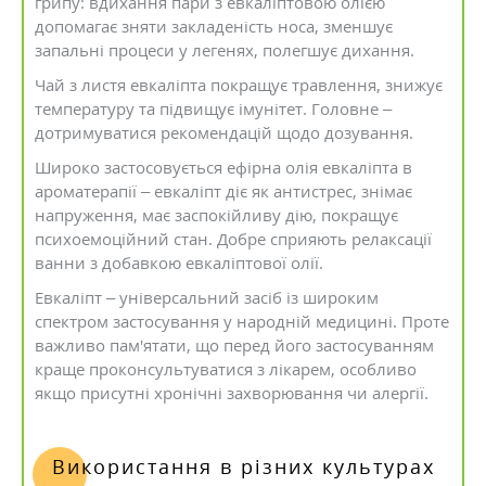
грипу: вдихання пари з евкаліптовою олією
допомагає зняти закладеність носа, зменшує
запальні процеси у легенях, полегшує дихання.
Чай з листя евкаліпта покращує травлення, знижує
температуру та підвищує імунітет. Головне –
дотримуватися рекомендацій щодо дозування.
Широко застосовується ефірна олія евкаліпта в
ароматерапії – евкаліпт діє як антистрес, знімає
напруження, має заспокійливу дію, покращує
психоемоційний стан. Добре сприяють релаксації
ванни з добавкою евкаліптової олії.
Евкаліпт – універсальний засіб із широким
спектром застосування у народній медицині. Проте
важливо пам'ятати, що перед його застосуванням
краще проконсультуватися з лікарем, особливо
якщо присутні хронічні захворювання чи алергії.
Використання в різних культурах