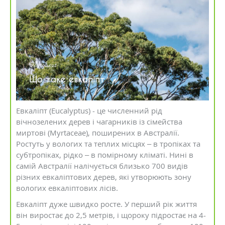
Евкаліпт (Eucalyptus) - це численний рід
вічнозелених дерев і чагарників із сімейства
миртові (Myrtaceae), поширених в Австралії.
Ростуть у вологих та теплих місцях – в тропіках та
субтропіках, рідко – в помірному кліматі. Нині в
самій Австралії налічується близько 700 видів
різних евкаліптових дерев, які утворюють зону
вологих евкаліптових лісів.
Евкаліпт дуже швидко росте. У перший рік життя
він виростає до 2,5 метрів, і щороку підростає на 4-