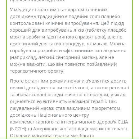
У медицині золотим стандартом клінічних
досліджень традиційно є подвійні сліпі плацебо-
контрольовані клінічні випробування. Цей підхід
хороший для випробувань ліків (таблетку плацебо
можна зробити ідентичною справжньою), але не
ефективний для таких процедур, як масаж. Можна
спробувати розробити «фіктивний» тип лікування
(наприклад, легкий сенсорний масаж), але не
можна вважати, що він повністю позбавлений
терапевтичного ефекту.
Проте останніми роками почали з'являтися досить
великі дослідження високої якості, а також ретельні
та збалансовані огляди наявної літератури, у яких
оцінюється ефективність масажної терапії. Так,
лікувальний масаж став важливим пріоритетом
досліджень Національного центру
комплементарного та інтегративного здоров'я США
(NCCIH) та Американської асоціації масажної терапії.
Оскільки масажна терапія має багато