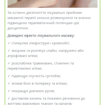
За останні десятиліття лікувальні прийоми
масажної терапії сильно розвинулися та значно
підвищили терапевтичний потенціал цієї
дисципліни.
Доведені ефекти лікувального масажу:
✓ стимулює лімфострум і кровообіг;
✓ зміцнює та розтягує слабкі, напружені або
атрофовані м'язи;
✓ розслаблює травмовані, стомлені та
перевтомлені м'язи;
✓ підвищує гнучкість суглобів;
✓ знімає болі в попереку та м'язах;
✓ покращує діапазон рухів;
✓ доставляє кисень та поживні речовини до
життєво важливих тканин та органів;