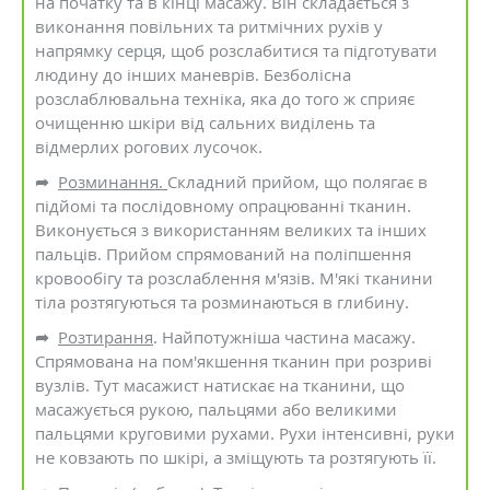
на початку та в кінці масажу. Він складається з
виконання повільних та ритмічних рухів у
напрямку серця, щоб розслабитися та підготувати
людину до інших маневрів. Безболісна
розслаблювальна техніка, яка до того ж сприяє
очищенню шкіри від сальних виділень та
відмерлих рогових лусочок.
➦
Розминання.
Складний прийом, що полягає в
підйомі та послідовному опрацюванні тканин.
Виконується з використанням великих та інших
пальців. Прийом спрямований на поліпшення
кровообігу та розслаблення м'язів. М'які тканини
тіла розтягуються та розминаються в глибину.
➦
Розтирання
. Найпотужніша частина масажу.
Спрямована на пом'якшення тканин при розриві
вузлів. Тут масажист натискає на тканини, що
масажується рукою, пальцями або великими
пальцями круговими рухами. Рухи інтенсивні, руки
не ковзають по шкірі, а зміщують та розтягують її.