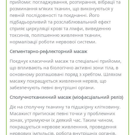
прийоми: погладжування, розтирання, вібрації та
розминання м'яких тканин, що виконуються у
певній послідовності та поєднанні. Його
підбадьорливий та розслаблювальний ефект
сприяє циркуляції крові та лімфи, виведенню
токсинів, поліпшенню живлення тканин,
нормалізації роботи нервової системи.
Сегментарно-рефлекторний масаж
Поєднує класичний масаж та спеціальні прийоми,
що впливають на біологічно активні зони тіла, в
основному розташовані поряд з хребтом. Шляхом
масажу покращується живлення нервів, що
забезпечують певні внутрішні органи.
Сполучнотканинний масаж (міофасціальний реліз)
Діє на сполучну тканину та підшкірну клітковину.
Масажист притискає певні точки у проблемних
зонах, утримуючи їх деякий час. Таким чином,
покращується нервове живленння, проведення
нервових імпульсів, робота внутрішніх органів.