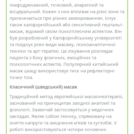
лімфодренажний, точковий, апаратний та
вісцеральний. Кожен з них впливає на різні зони та
призначається при різних захворюваннях. Існує
також каліфорнійський або сенситивний гештальт-
масаж, відомий своїм психотілесним аспектом. Він
був розроблений у Каліфорнійському університеті
та поєднує різні види масажу, психоаналітичної
техніки та арт-терапію. Це лікування розглядає
пацієнта з боку фізичних, емоційних та
психологічних аспектів. Популярний китайський
масаж шіацу використовує тиск на рефлекторні
точки тіла.
Класичний (шведський) масаж
Традиційний метод європейської масокінезітерапії,
заснований на приниципах західної анатомії та
фізіології. Зазвичай застосовується у медичних
закладах. Являє собою техніку, спрямовану на
зняття напруги та зміцнення м'язів та суглобів. У
роботі використовуються чотири основних