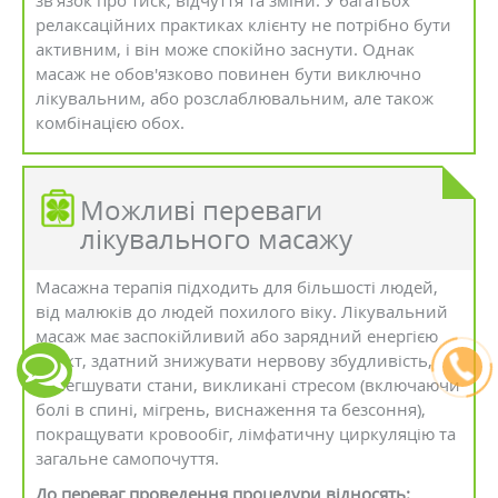
зв'язок про тиск, відчуття та зміни. У багатьох
релаксаційних практиках клієнту не потрібно бути
активним, і він може спокійно заснути. Однак
масаж не обов'язково повинен бути виключно
лікувальним, або розслаблювальним, але також
комбінацією обох.
Можливі переваги
лікувального масажу
Масажна терапія підходить для більшості людей,
від малюків до людей похилого віку. Лікувальний
масаж має заспокійливий або зарядний енергією
ефект, здатний знижувати нервову збудливість,
полегшувати стани, викликані стресом (включаючи
болі в спині, мігрень, виснаження та безсоння),
покращувати кровообіг, лімфатичну циркуляцію та
загальне самопочуття.
До переваг проведення процедури відносять: