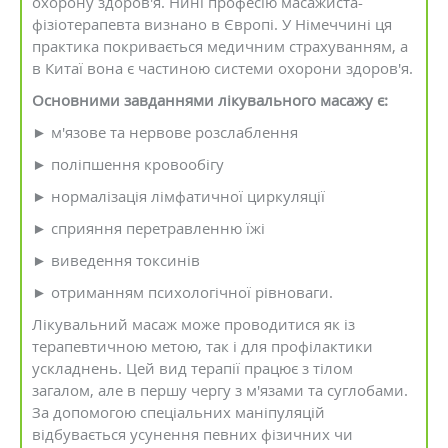
охорону здоров'я. Нині професію масажиста-
фізіотерапевта визнано в Європі. У Німеччині ця
практика покривається медичним страхуванням, а
в Китаї вона є частиною системи охорони здоров'я.
Основними завданнями лікувального масажу є:
► м'язове та нервове розслаблення
► поліпшення кровообігу
► нормалізація лімфатичної циркуляції
► сприяння перетравленню їжі
► виведення токсинів
► отриманням психологічної рівноваги.
Лікувальний масаж може проводитися як із
терапевтичною метою, так і для профілактики
ускладнень. Цей вид терапії працює з тілом
загалом, але в першу чергу з м'язами та суглобами.
За допомогою спеціальних маніпуляцій
відбувається усунення певних фізичних чи