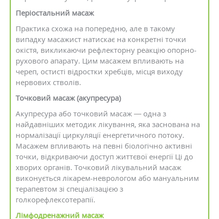
Періостальний масаж
Практика схожа на попередню, але в такому
випадку масажист натискає на конкретні точки
окістя, викликаючи рефлекторну реакцію опорно-
рухового апарату. Цим масажем впливають на
череп, остисті відростки хребців, місця виходу
нервових стволів.
Точковий масаж (акупресура)
Акупресура або точковий масаж — одна з
найдавніших методик лікування, яка заснована на
нормалізації циркуляції енергетичного потоку.
Масажем впливають на певні біологічно активні
точки, відкриваючи доступ життєвої енергії Ці до
хворих органів. Точковий лікувальний масаж
виконується лікарем-неврологом або мануальним
терапевтом зі спеціалізацією з
голкорефлексотерапії.
Лімфодренажний масаж