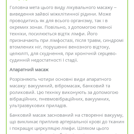
Головна мета цього виду лікувального масажу –
виведення зайвої міжклітинної рідини. Може
проводитись як для всього організму, так і в
окремих зонах. Повільно, з допомогою певної
техніки, посилюється відтік лімфи. Його
призначають при лімфостазі, після травм, синдромі
втомлених ніг, порушенні венозного відтоку,
целюліті, для схуднення, при хронічній серцево-
судинній недостатності І стадії.
Апаратний масаж
Розрізняють чотири основні види апаратного
масажу: вакуумний, вібромасаж, банковий та
роликовий. Цю техніку виконують за допомогою
вібраційних, пневмовібраційних, вакуумних,
ультразвукових приладів.
Банковий масаж заснований на створенні вакууму,
що викликає приплив артеріальної крові до тканин
і покращує циркуляцію лімфи. Шляхом цього