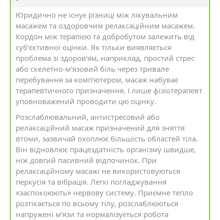
Юридично не існує різниці між лікувальним
масажем та оздоровчим релаксаційним масажем.
Кордон між терапією та добробутом залежить від
суб'єктивної оцінки. Як тільки виявляється
проблема зі здоров'ям, наприклад, простий стрес
або скелетно-м'язовий біль через тривале
перебування за комп'ютером, масаж набуває
терапевтичного призначення. І лише фізіотерапевт
уповноважений проводити цю оцінку.
Розслаблювальний, антистресовий або
релаксаційний масаж призначений для зняття
втоми, зазвичай охоплює більшість областей тіла.
Він відновлює працездатність організму швидше,
ніж довгий пасивний відпочинок. При
релаксаційному масажі не використовуються
перкусія та вібрація. Легкі погладжування
«заспокоюють» нервову систему. Приємне тепло
розтікається по всьому тілу, розслаблюються
напружені м'язи та нормалізується робота