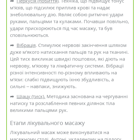
➦
Перкусія (побиття)
. Техніка, що підвищує тонус
м'язів, що підсилює приплив крові та надає
знеболювальну дію. Являє собою ритмічні удари
руками, пальцями та кулаками. Почавши повільно,
удари прискорюються під час масажу, та був
сповільнюються.
➦
Вібрація
. Стимулює нервові закінчення шляхом
дуже м'якого натискання пальців та рук на тканині.
Цей тиск викликає швидкі поштовхи, які діють на
нервову, м'язову та лімфатичну системи. Вібрації
різної інтенсивності по-різному впливають на
м'язи: слабкі підвищують їхню збудливість, а
сильні – навпаки, знижують.
➦
Шіацу (тиск).
Методика заснована на чергуванні
натиску та розслаблення певних ділянок тіла
великими пальцями рук.
Етапи лікувального масажу
Лікувальний масаж може виконуватися на
масажному столі, футоні, укладеному на підлогу,