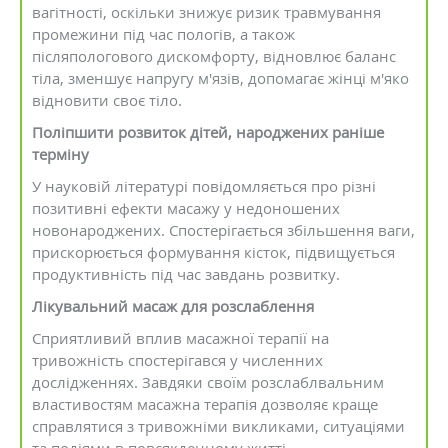
вагітності, оскільки знижує ризик травмування
промежини під час пологів, а також
післяпологового дискомфорту, відновлює баланс
тіла, зменшує напругу м'язів, допомагає жінці м'яко
відновити своє тіло.
Поліпшити розвиток дітей, народжених раніше
терміну
У науковій літературі повідомляється про різні
позитивні ефекти масажу у недоношених
новонароджених. Спостерігається збільшення ваги,
прискорюється формування кісток, підвищується
продуктивність під час завдань розвитку.
Лікувальний масаж для розслаблення
Сприятливий вплив масажної терапії на
тривожність спостерігався у численних
дослідженнях. Завдяки своїм розслаблвальним
властивостям масажна терапія дозволяє краще
справлятися з тривожніми викликами, ситуаціями