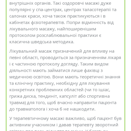
внутрішніх органів. Такі оздоровчі масажі дуже
популярні у спа-центрах, центрах таласотерапії та
салонах краси, хоча також практикуються і в
кабінетах фізіотерапевтів. Попри відмінність від
лікувального масажу, найпоширенішим
протоколом розслаблювальної практики є
класична шведська методика.
Лікувальний масаж призначений для впливу на
певні області, проводиться за призначенням лікаря
і є частиною протоколу догляду. Таким видом
діяльності мають займатися лише фахівці з
медичною освітою. Вони мають теоретичні знання
та клінічну практику, необхідну для лікування
конкретних проблемних областей (чи то ішіас,
грижа диска, тендиніт, капсуліт або спортивна
травма) для того, щоб вчасно направити пацієнта
до травматолога і хоча б не нашкодити.
У терапевтичному масажі важливо, щоб пацієнт був
активним учасником і давав терапевту зворотний