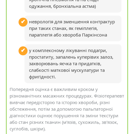
одужання, бронхіальна астма)
неврологія для зменшення контрактур
при таких станах, як геміплегія,
параплегія або хвороба Паркінсона
у комплексному лікуванні подагри,
простатиту, запалень куперівих залоз,
захворювань яєчка та придатків,
слабкості маткової мускулатури та
фригідності.
Попередня оцінка є важливим кроком у
різноманітних масажних процедурах. Фізіотерапевт
вивчає передісторію та історію хвороби, різні
обстеження, потім за допомогою пальпаторної
діагностики оцінює порушення та зміни текстури
або стан різних тканин (м'язів, сухожиль, зв'язок,
суглобів, шкіри).