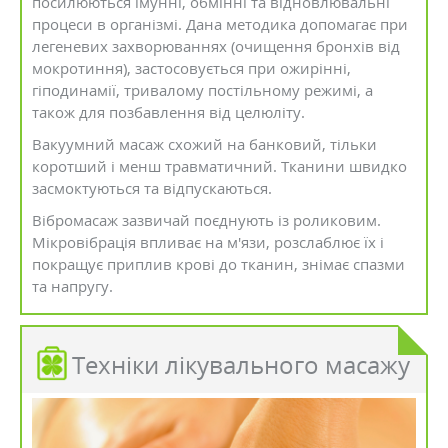
посилюються імунні, обмінні та відновлювальні
процеси в організмі. Дана методика допомагає при
легеневих захворюваннях (очищення бронхів від
мокротиння), застосовується при ожирінні,
гіподинамії, тривалому постільному режимі, а
також для позбавлення від целюліту.
Вакуумний масаж схожий на банковий, тільки
коротший і менш травматичний. Тканини швидко
засмоктуються та відпускаються.
Вібромасаж зазвичай поєднують із роликовим.
Мікровібрація впливає на м'язи, розслаблює їх і
покращує приплив крові до тканин, знімає спазми
та напругу.
Техніки лікувального масажу