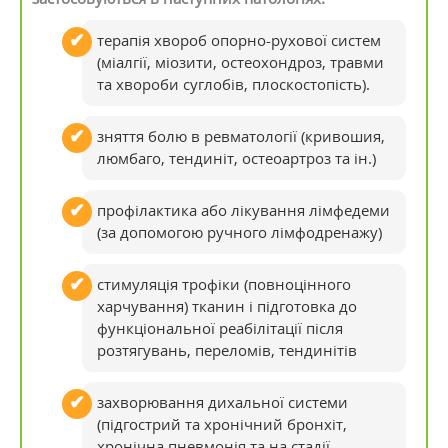
терапія хвороб опорно-рухової систем
(міалгії, міозити, остеохондроз, травми
та хвороби суглобів, плоскостопість).
зняття болю в ревматології (кривошия,
люмбаго, тендиніт, остеоартроз та ін.)
профілактика або лікування лімфедеми
(за допомогою ручного лімфодренажу)
стимуляція трофіки (повноцінного
харчування) тканин і підготовка до
функціональної реабілітації після
розтягувань, переломів, тендинітів
захворювання дихальної системи
(підгострий та хронічний бронхіт,
хронічна пневмонія та на стадії