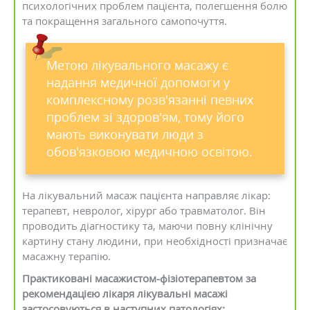
психологічних проблем пацієнта, полегшення болю
та покращення загального самопочуття.
Метою лікувального масажу є
надання медичної допомоги у
комплексному розв'язанні певних
проблем зі здоров'ям, тому його
мають виконувати люди з
обов'язковою медичною освітою.
На лікувальний масаж пацієнта направляє лікар:
терапевт, невролог, хірург або травматолог. Він
проводить діагностику та, маючи повну клінічну
картину стану людини, при необхідності призначає
масажну терапію.
Практиковані масажистом-фізіотерапевтом за
рекомендацією лікаря лікувальні масажі
застосовуються в наступних патологіях: